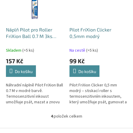
Náplň Pilot pro Roller
Pilot FriXion Clicker
FriXion Ball 0.7 M 3ks
0,5mm modrý
modrá
Skladem
(>5 ks)
Na cestě
(>5 ks)
157 Kč
99 Kč
Do košíku
Do košíku
Náhradní náplně Pilot FriXion Ball
Pilot FriXion Clicker 0,5 mm
0.7 M v modré barvě.
modrý – stiskací roller s
Termosenzitivní inkoust
termosenzitivním inkoustem,
umožňuje psát, mazat a znovu
který umožňuje psát, gumovat a
přepisovat. Balení obsahuje 3
okamžitě přepisovat bez
ks.
zanechání stop. Jemné psaní,
4
položek celkem
O
pohodlný...
v
l
Z