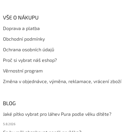
á
á
d
p
a
a
VŠE O NÁKUPU
c
t
í
Doprava a platba
í
p
r
Obchodní podmínky
v
k
Ochrana osobních údajů
y
v
Proč si vybrat náš eshop?
ý
p
Věrnostní program
i
s
Změna v objednávce, výměna, reklamace, vrácení zboží
u
BLOG
Jaké pítko vybrat pro láhev Pura podle věku dítěte?
5.8.2026