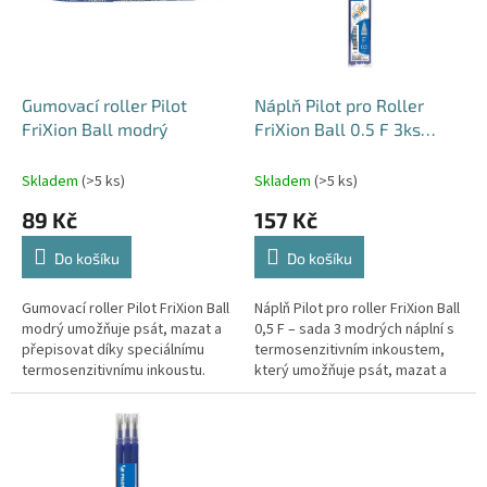
s
u
p
k
r
t
o
ů
d
Gumovací roller Pilot
Náplň Pilot pro Roller
u
FriXion Ball modrý
FriXion Ball 0.5 F 3ks
k
modrá
t
Skladem
(>5 ks)
Skladem
(>5 ks)
ů
89 Kč
157 Kč
Do košíku
Do košíku
Gumovací roller Pilot FriXion Ball
Náplň Pilot pro roller FriXion Ball
modrý umožňuje psát, mazat a
0,5 F – sada 3 modrých náplní s
přepisovat díky speciálnímu
termosenzitivním inkoustem,
termosenzitivnímu inkoustu.
který umožňuje psát, mazat a
Ideální pro školáky, studenty i
okamžitě přepisovat. Úsporné,
každodenní psaní. Píše...
ekologické a praktické...