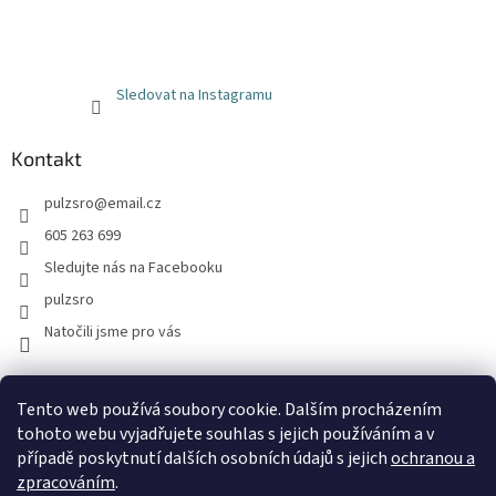
Sledovat na Instagramu
Kontakt
pulzsro
@
email.cz
605 263 699
Sledujte nás na Facebooku
pulzsro
Natočili jsme pro vás
Facebook
Instagram
Youtube
Hodnocení zákazníků
Tento web používá soubory cookie. Dalším procházením
tohoto webu vyjadřujete souhlas s jejich používáním a v
případě poskytnutí dalších osobních údajů s jejich
ochranou a
zpracováním
.