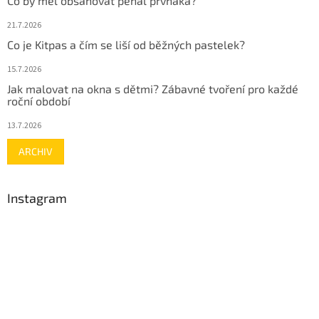
Co by měl obsahovat penál prvňáka?
21.7.2026
Co je Kitpas a čím se liší od běžných pastelek?
15.7.2026
Jak malovat na okna s dětmi? Zábavné tvoření pro každé
roční období
13.7.2026
ARCHIV
Instagram