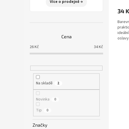
Více o prodejně →
34 
Barevn
prakti
ideáln
Cena
oslavy
prouž
26
Kč
34
Kč
Na skladě
2
Novinka
0
Tip
0
Značky