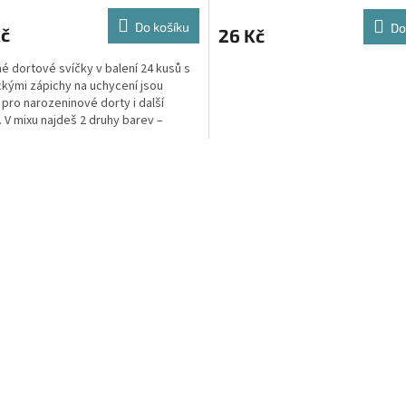
Do košíku
Do
Kč
26 Kč
é dortové svíčky v balení 24 kusů s
ckými zápichy na uchycení jsou
í pro narozeninové dorty i další
. V mixu najdeš 2 druhy barev –
kované a neonové.
O
v
l
á
d
a
c
í
p
r
v
k
y
v
ý