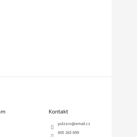
am
Kontakt
pulzsro
@
email.cz
605 263 699