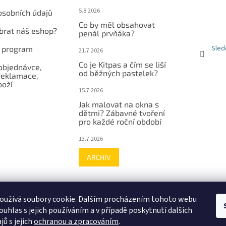
5.8.2026
osobních údajů
Co by měl obsahovat
ybrat náš eshop?
penál prvňáka?
Sled
í program
21.7.2026
Co je Kitpas a čím se liší
objednávce,
od běžných pastelek?
reklamace,
boží
15.7.2026
Jak malovat na okna s
dětmi? Zábavné tvoření
pro každé roční období
13.7.2026
ARCHIV
Facebook
Instagram
Youtube
Hodnocení zákazníků
oužívá soubory cookie. Dalším procházením tohoto webu
ouhlas s jejich používáním a v případě poskytnutí dalších
jů s jejich
ochranou a zpracováním
.