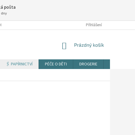
á pošta
3 dny
NÍ PODMÍNKY
Přihlášení
NÁKUPNÍ
Prázdný košík
KOŠÍK
🖇️ PAPÍRNICTVÍ
PÉČE O DĚTI
DROGERIE
TISK DOKUM