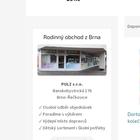
P
Ř
o
a
Dopor
s
z
Rodinný obchod z Brna
t
e
r
n
V
a
í
ý
n
p
p
n
r
i
í
o
s
p
d
PULZ s.r.o.
p
a
u
Banskobystrická 176
r
n
k
Brno–Řečkovice
o
e
t
d
✓ Osobní odběr objednávek
l
ů
u
Dorto
✓ Poradíme s výběrem
k
koleč
✓ Výdejní místo dopravců
t
✓ Dětský sortiment i školní potřeby
ů