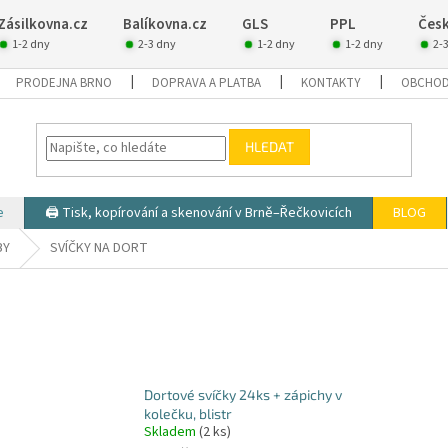
Zásilkovna.cz
Balíkovna.cz
GLS
PPL
Česk
1-2 dny
2-3 dny
1-2 dny
1-2 dny
2-
PRODEJNA BRNO
DOPRAVA A PLATBA
KONTAKTY
OBCHOD
HLEDAT
e
🖨️ Tisk, kopírování a skenování v Brně–Řečkovicích
BLOG
BY
SVÍČKY NA DORT
Dortové svíčky 24ks + zápichy v
kolečku, blistr
Skladem
(2 ks)