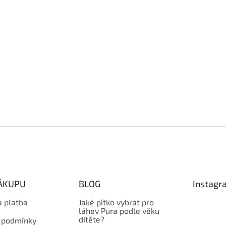
NÁKUPU
BLOG
Instagr
a platba
Jaké pítko vybrat pro
láhev Pura podle věku
dítěte?
 podmínky