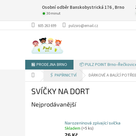
Přejít
Osobní odběr Banskobystrická 176 , Brno
na
obsah
30 minut
605 263 699
pulzsro@email.cz
🏪 PRODEJNA BRNO
📦 PULZ POINT Brno–Řečkovic
Domů
🖇️ PAPÍRNICTVÍ
DÁRKOVÉ A BALÍCÍ POTŘE
SVÍČKY NA DORT
Nejprodávanější
Narozeninová zpívající svíčka
Skladem
(>5 ks)
26 Kč