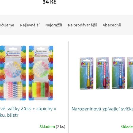
34 Kč
učujeme
Nejlevnější
Nejdražší
Nejprodávanější
Abecedně
vé svíčky 24ks + zápichy v
Narozeninová zpívající svíčk
ku, blistr
Skladem
(2 ks)
Sklad