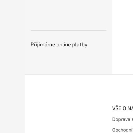
Přijímáme online platby
Z
á
p
a
t
VŠE O 
í
Doprava 
Obchodní