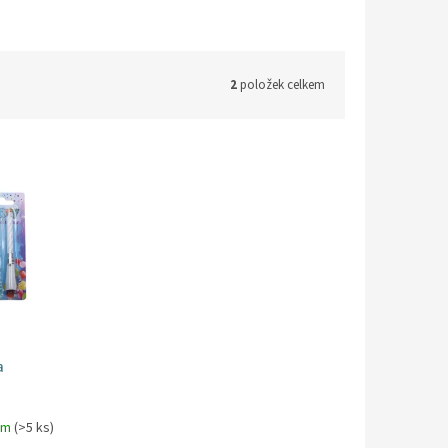
2
položek celkem
a
em
(>5 ks)