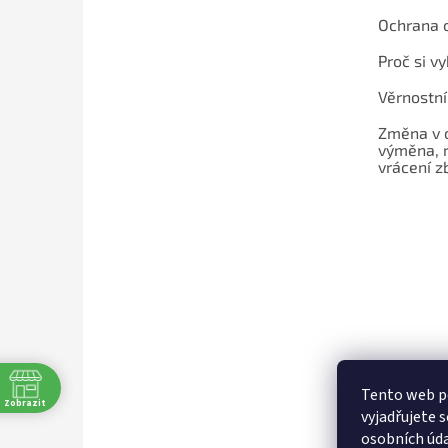
Ochrana 
Proč si v
Věrnostn
Změna v 
výměna, 
vrácení z
Tento web p
Zobrazit
vyjadřujete s
osobních úda