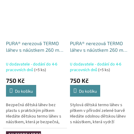
PURA® nerezová TERMO
PURA® nerezová TERMO
láhev s náústkem 260 ml
láhev s náústkem 260 ml
/ Aqua
/ Moss
U dodavatele - dodání do 4-6
U dodavatele - dodání do 4-6
pracovních dnů
(>5 ks)
pracovních dnů
(>5 ks)
750 Kč
750 Kč
Do košíku
Do košíku
Bezpečná dětská láhev bez
Stylová dětská termo láhev s
plastu s praktickým pítkem
pítkem v přírodní zelené barvě
Hledáte dětskou termo láhev s
Hledáte odolnou dětskou láhev
náústkem, která je bezpečná,
s náústkem, která vydrží
odolná a zároveň ekologická?
každodenní používání a zároveň
PURA® TERMO láhev 260 ml /
je šetrná k přírodě? Varianta...