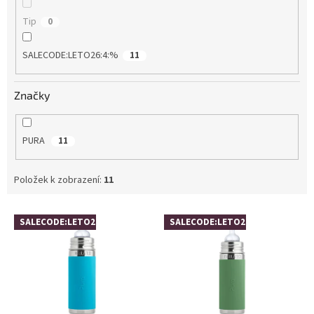
Tip
0
SALECODE:LETO26:4:%
11
Značky
PURA
11
Položek k zobrazení:
11
V
SALECODE:LETO26:4:%
SALECODE:LETO26:4:%
ý
p
i
s
p
r