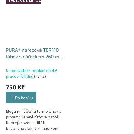
SALECODE:LETO26:4:%
Aqua s...
PURA® nerezová TERMO
láhev s náústkem 260 ml
/ Rose
U dodavatele - dodání do 4-6
pracovních dnů
(>5 ks)
750 Kč
Do košíku
Elegantní dětská termo láhev s
pítkem v jemné růžové barvě
Dopřejte svému dítěti
bezpečnou láhev s náústkem,