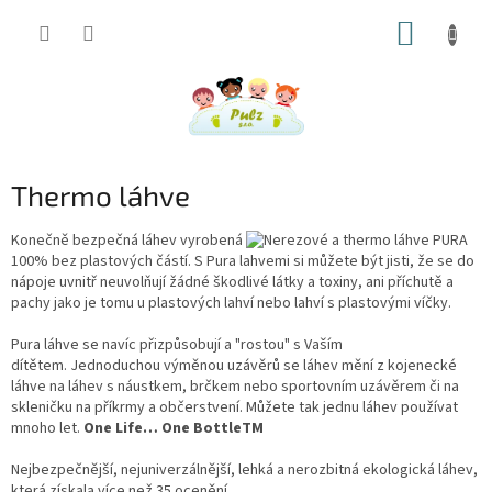
Přejít
NÁKUP
na
obsah
KOŠÍK
Thermo láhve
Konečně bezpečná láhev vyrobená
100% bez plastových částí. S Pura lahvemi si můžete být jisti, že se do
nápoje uvnitř neuvolňují žádné škodlivé látky a toxiny, ani příchutě a
pachy jako je tomu u plastových lahví nebo lahví s plastovými víčky.
Pura láhve se navíc přizpůsobují a "rostou" s Vaším
dítětem. Jednoduchou výměnou uzávěrů se láhev mění z kojenecké
láhve na láhev s náustkem, brčkem nebo sportovním uzávěrem či na
skleničku na příkrmy a občerstvení. Můžete tak jednu láhev používat
mnoho let.
One Life… One Bottle
TM
Nejbezpečnější, nejuniverzálnější, lehká a nerozbitná ekologická láhev,
která získala více než 35 ocenění.