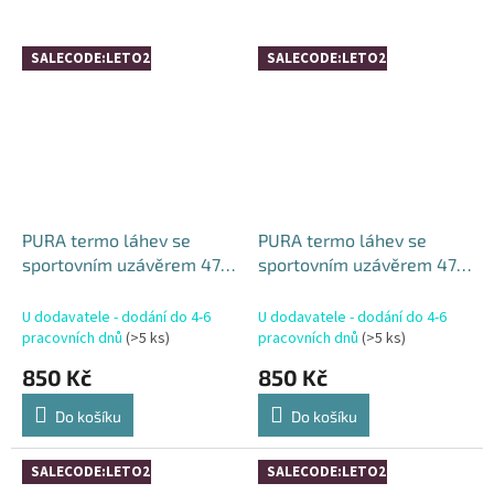
SALECODE:LETO26:4:%
SALECODE:LETO26:4:%
PURA termo láhev se
PURA termo láhev se
sportovním uzávěrem 475
sportovním uzávěrem 475
ml black
ml růžová-bílá
U dodavatele - dodání do 4-6
U dodavatele - dodání do 4-6
pracovních dnů
(>5 ks)
pracovních dnů
(>5 ks)
850 Kč
850 Kč
Do košíku
Do košíku
SALECODE:LETO26:4:%
SALECODE:LETO26:4:%