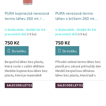
PURA kojenecká nerezová
PURA nerezová termo
termo láhev 260 ml /
láhev s brčkem 260 ml
Rose
Moss
U dodavatele - dodání do 4-6
U dodavatele - dodání do 4-6
pracovních dnů
(>5 ks)
pracovních dnů
(>5 ks)
750 Kč
750 Kč
Do košíku
Do košíku
Bezpečná láhev bez plastu,
Přírodní zelená termo láhev bez
která roste s vaším dítětem
plastů pro zdravé pití každý den
Hledáte kojeneckou láhev bez
Hledáš bezpečnou dětskou
plastu, která je maximálně
láhev bez plastu, která ladí s
bezpečná, odolná a zároveň
přírodním stylem? PURA termo
vydrží celé dětství? PURA®
láhev s brčkem 260 ml Moss...
SALECODE:LETO26:4:%
SALECODE:LETO26:4:%
TERMO láhev...