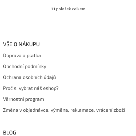
která kombinuje funkčnost,
zdraví a jemný design. Varianta
11
položek celkem
O
Rose...
v
l
Z
á
á
d
p
a
a
VŠE O NÁKUPU
c
t
í
Doprava a platba
í
p
r
Obchodní podmínky
v
k
Ochrana osobních údajů
y
v
Proč si vybrat náš eshop?
ý
p
Věrnostní program
i
s
Změna v objednávce, výměna, reklamace, vrácení zboží
u
BLOG