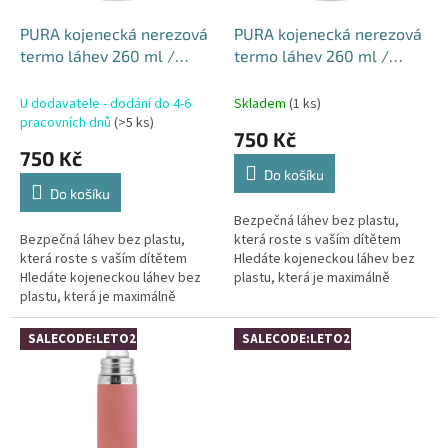
o
d
PURA kojenecká nerezová
PURA kojenecká nerezová
u
termo láhev 260 ml /
termo láhev 260 ml /
k
Aqua
moss
t
U dodavatele - dodání do 4-6
Skladem
(1 ks)
ů
pracovních dnů
(>5 ks)
750 Kč
750 Kč
Do košíku
Do košíku
Bezpečná láhev bez plastu,
Bezpečná láhev bez plastu,
která roste s vaším dítětem
která roste s vaším dítětem
Hledáte kojeneckou láhev bez
Hledáte kojeneckou láhev bez
plastu, která je maximálně
plastu, která je maximálně
bezpečná, odolná a zároveň
bezpečná, odolná a vydrží roky?
vydrží roky používání? PURA®
PURA® TERMO láhev 260 ml /
TERMO...
SALECODE:LETO26:4:%
SALECODE:LETO26:4:%
Aqua...