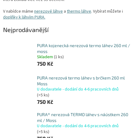
V nabídce máme
nerezové láhve
a
thermo láhve
. Vybírat můžete i
doplňky k láhvím PURA.
Nejprodávanější
PURA kojenecká nerezová termo láhev 260 ml /
moss
Skladem
(1 ks)
750 Kč
PURA nerezová termo láhev s brčkem 260 ml
Moss
U dodavatele - dodání do 4-6 pracovních dnů
(>5 ks)
750 Kč
PURA® nerezová TERMO láhev s náústkem 260
ml / Moss
U dodavatele - dodání do 4-6 pracovních dnů
(>5 ks)