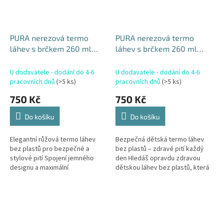
PURA nerezová termo
PURA nerezová termo
láhev s brčkem 260 ml
láhev s brčkem 260 ml
Rose
Unicorn
U dodavatele - dodání do 4-6
U dodavatele - dodání do 4-6
pracovních dnů
(>5 ks)
pracovních dnů
(>5 ks)
750 Kč
750 Kč
Do košíku
Do košíku
Elegantní růžová termo láhev
Bezpečná dětská termo láhev
bez plastů pro bezpečné a
bez plastů – zdravé pití každý
stylové pití Spojení jemného
den Hledáš opravdu zdravou
designu a maximální
dětskou láhev bez plastů, která
bezpečnosti. PURA termo láhev
udrží nápoj teplý i studený a
s brčkem 260 ml Rose v
zároveň „poroste“ s dítětem?...
decentním růžovém...