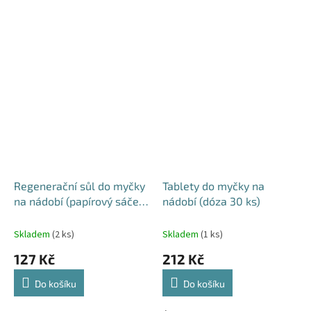
Regenerační sůl do myčky
Tablety do myčky na
na nádobí (papírový sáček
nádobí (dóza 30 ks)
2 kg)
Skladem
(2 ks)
Skladem
(1 ks)
127 Kč
212 Kč
Do košíku
Do košíku