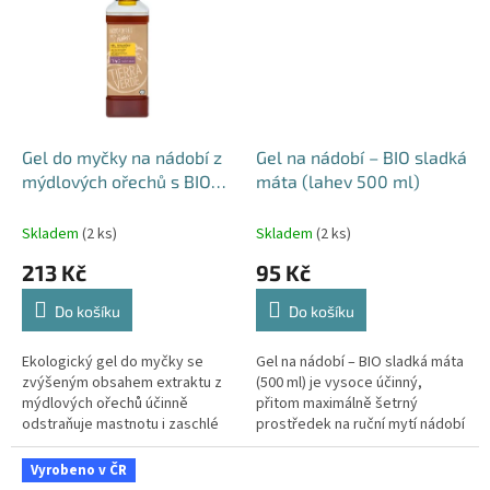
Gel do myčky na nádobí z
Gel na nádobí – BIO sladká
mýdlových ořechů s BIO
máta (lahev 500 ml)
pomerančovou silicí
(lahev 1 l)
Skladem
(2 ks)
Skladem
(2 ks)
213 Kč
95 Kč
Do košíku
Do košíku
Ekologický gel do myčky se
Gel na nádobí – BIO sladká máta
zvýšeným obsahem extraktu z
(500 ml) je vysoce účinný,
mýdlových ořechů účinně
přitom maximálně šetrný
odstraňuje mastnotu i zaschlé
prostředek na ruční mytí nádobí
zbytky jídel už při 40 °C.
s více než 99 % přírodních
surovin. Skvěle pění, výborně...
Vyrobeno v ČR