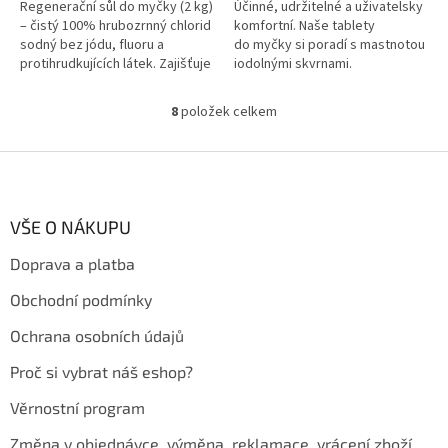
Regenerační sůl do myčky (2 kg)
Účinné, udržitelné a uživatelsky
– čistý 100% hrubozrnný chlorid
komfortní. Naše tablety
sodný bez jódu, fluoru a
do myčky si poradí s mastnotou
protihrudkujících látek. Zajišťuje
iodolnými skvrnami.
správnou regeneraci iontového
Neobsahují žádné syntetické
výměníku, změkčuje vodu...
vůně, které by...
8
položek celkem
O
v
l
Z
á
á
d
p
a
a
VŠE O NÁKUPU
c
t
í
Doprava a platba
í
p
r
Obchodní podmínky
v
k
Ochrana osobních údajů
y
v
Proč si vybrat náš eshop?
ý
p
Věrnostní program
i
s
Změna v objednávce, výměna, reklamace, vrácení zboží