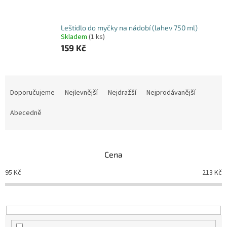
Leštidlo do myčky na nádobí (lahev 750 ml)
Skladem
(1 ks)
159 Kč
Ř
a
Doporučujeme
Nejlevnější
Nejdražší
Nejprodávanější
z
e
Abecedně
n
í
p
Cena
r
o
95
Kč
213
Kč
d
u
k
t
ů