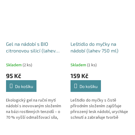
Gel na nádobí s BIO
Leštidlo do myčky na
citronovou silicí (lahev
nádobí (lahev 750 ml)
500 ml)
Skladem
(2 ks)
Skladem
(1 ks)
95 Kč
159 Kč
Do košíku
Do košíku
Ekologický gel na ruční mytí
Leštidlo do myčky s čistě
nádobí s inovovaným složením
přírodním složením zajišťuje
na bázi rostlinných tenzidů – o
přirozený lesk nádobí, urychluje
70 % vyšší odmašťovací síla,
schnutí a zabraňuje tvorbě
jemný k rukám, vhodný i pro
šmouh i minerálních usazenin.
mytí ovoce a zeleniny. Krásně...