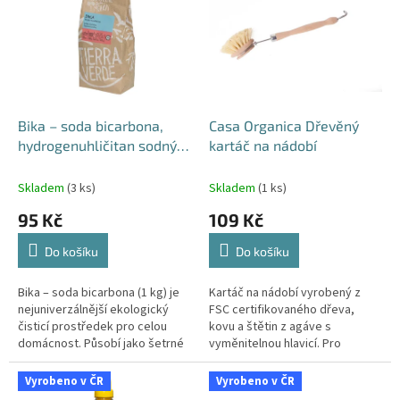
p
i
s
p
r
o
d
Bika – soda bicarbona,
Casa Organica Dřevěný
u
hydrogenuhličitan sodný
kartáč na nádobí
k
(papírový sáček 1 kg)
t
Skladem
(3 ks)
Skladem
(1 ks)
ů
95 Kč
109 Kč
Do košíku
Do košíku
Bika – soda bicarbona (1 kg) je
Kartáč na nádobí vyrobený z
nejuniverzálnější ekologický
FSC certifikovaného dřeva,
čisticí prostředek pro celou
kovu a štětin z agáve s
domácnost. Působí jako šetrné
vyměnitelnou hlavicí. Pro
abrazivo, účinně pohlcuje
pohodlné mytí nádobí, poradí si
pachy, pomáhá při úklidu,...
i s připálenými hrnci a pánvemi.
Vyrobeno v ČR
Vyrobeno v ČR