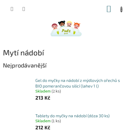
Přejít
NÁKUP
na
obsah
KOŠÍK
Mytí nádobí
Nejprodávanější
Gel do myčky na nádobí z mýdlových ořechů s
BIO pomerančovou silicí (lahev 1 l)
Skladem
(2 ks)
213 Kč
Tablety do myčky na nádobí (dóza 30 ks)
Skladem
(1 ks)
212 Kč