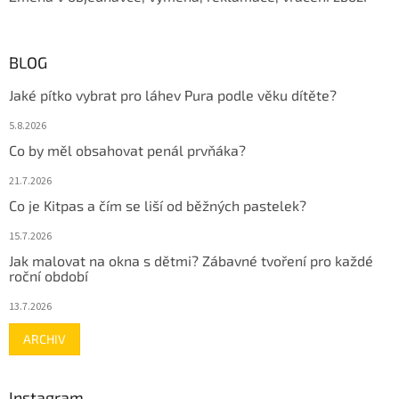
u
BLOG
Jaké pítko vybrat pro láhev Pura podle věku dítěte?
5.8.2026
Co by měl obsahovat penál prvňáka?
21.7.2026
Co je Kitpas a čím se liší od běžných pastelek?
15.7.2026
Jak malovat na okna s dětmi? Zábavné tvoření pro každé
roční období
13.7.2026
ARCHIV
Instagram