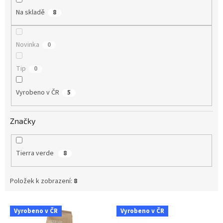
Na skladě
8
Novinka
0
Tip
0
Vyrobeno v ČR
5
Značky
Tierra verde
8
Položek k zobrazení:
8
V
Vyrobeno v ČR
Vyrobeno v ČR
ý