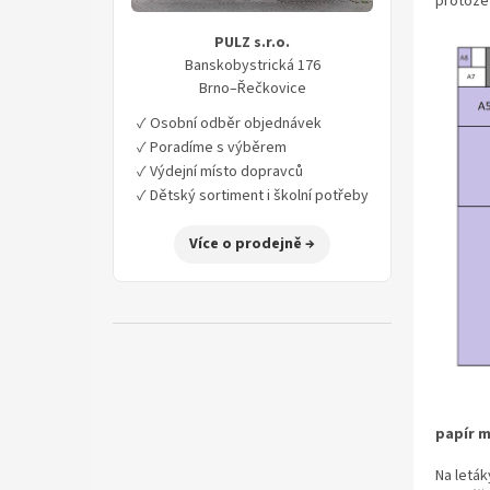
protože 
í
p
PULZ s.r.o.
a
Banskobystrická 176
n
Brno–Řečkovice
e
✓ Osobní odběr objednávek
l
✓ Poradíme s výběrem
✓ Výdejní místo dopravců
✓ Dětský sortiment i školní potřeby
Více o prodejně →
papír m
Na leták