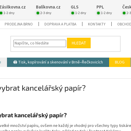
Zásilkovna.cz
Balíkovna.cz
GLS
PPL
Česk
1-2 dny
2-3 dny
1-2 dny
1-2 dny
2-
PRODEJNA BRNO
DOPRAVA A PLATBA
KONTAKTY
OBCHOD
HLEDAT
e
🖨️ Tisk, kopírování a skenování v Brně–Řečkovicích
BLOG
vybrat kancelářský papír?
ybrat kancelářský papír?
 velké množství papíru, ovšem ne každý je vhodný pro všechny typy tiskáre