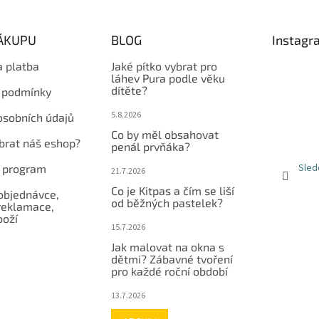
NÁKUPU
BLOG
Instagr
a platba
Jaké pítko vybrat pro
láhev Pura podle věku
dítěte?
 podmínky
5.8.2026
osobních údajů
Co by měl obsahovat
ybrat náš eshop?
penál prvňáka?
Sled
í program
21.7.2026
Co je Kitpas a čím se liší
objednávce,
od běžných pastelek?
reklamace,
boží
15.7.2026
Jak malovat na okna s
dětmi? Zábavné tvoření
pro každé roční období
13.7.2026