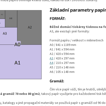
volba papíru ovlivňuje kvalitu tisku, náklad na tisk i životnost tiskárny:
Základní parametry papír
FORMÁT:
Běžné domácí tiskárny tisknou na f
A3, ale existují i jiné formáty:
Formát papíru / velikost v milimetrech
A0 / 841 x 1189 mm
A1 / 841 x 594 mm
A2 / 420 x 594 mm
A3
/ 420 x 297 mm
A4
/ 210 x 297 mm
A5 / 210 x 148 mm
A6 / 105 x 148 mm
Gramáž:
Čím více papír váží, tím je hrubší, silně
á gramáž 70 nebo 80 g/m2
, takový papír využijete pro každodenní tisk 
y, katalogy a jiné propagační materiály se používá papír s gramáží od 90 do