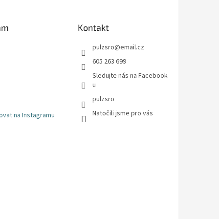
am
Kontakt
pulzsro
@
email.cz
605 263 699
Sledujte nás na Facebook
u
pulzsro
Natočili jsme pro vás
ovat na Instagramu