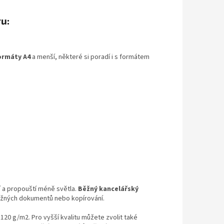
u:
ormáty A4
a menší, některé si poradí i s formátem
jší a propouští méně světla.
Běžný kancelářský
běžných dokumentů nebo kopírování.
 120 g/m2. Pro vyšší kvalitu můžete zvolit také