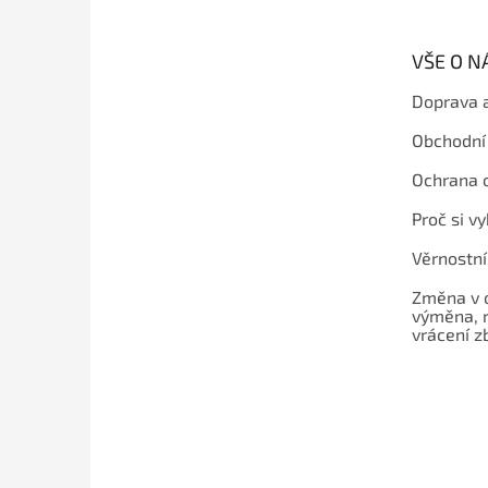
a
t
VŠE O 
í
Doprava 
Obchodní
Ochrana 
Proč si v
Věrnostn
Změna v 
výměna, 
vrácení z