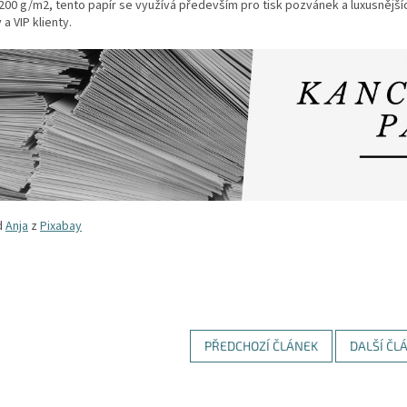
00 g/m2, tento papír se využívá především pro tisk pozvánek a luxusnější
 a VIP klienty.
d
Anja
z
Pixabay
PŘEDCHOZÍ ČLÁNEK
DALŠÍ ČL