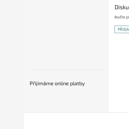
Disku
Buďte pr
PŘID
Přijímáme online platby
Z
á
p