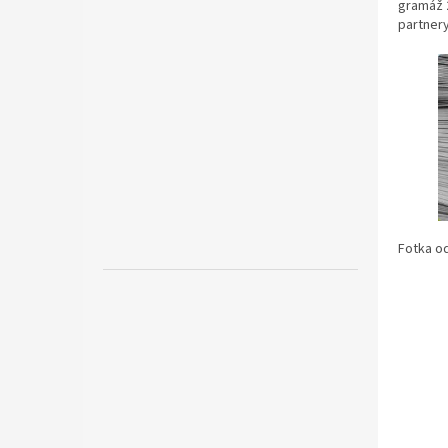
gramáž 2
partnery
Fotka o