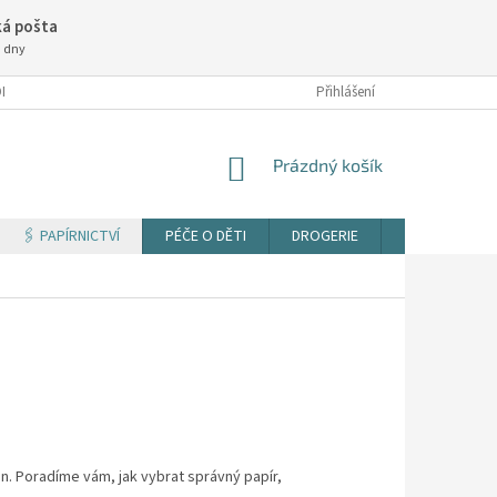
á pošta
3 dny
NÍ PODMÍNKY
Přihlášení
NÁKUPNÍ
Prázdný košík
KOŠÍK
🖇️ PAPÍRNICTVÍ
PÉČE O DĚTI
DROGERIE
TISK DOKUM
n. Poradíme vám, jak vybrat správný papír,