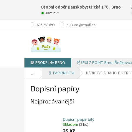
Přejít
Osobní odběr Banskobystrická 176 , Brno
na
obsah
30 minut
605 263 699
pulzsro@email.cz
🏪 PRODEJNA BRNO
📦 PULZ POINT Brno–Řečkovic
Domů
🖇️ PAPÍRNICTVÍ
DÁRKOVÉ A BALÍCÍ POTŘE
Dopisní papíry
Nejprodávanější
Dopisní papír bílý
Skladem
(3 ks)
25 Kč