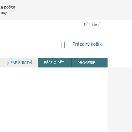
á pošta
3 dny
NÍ PODMÍNKY
Přihlášení
NÁKUPNÍ
Prázdný košík
KOŠÍK
🖇️ PAPÍRNICTVÍ
PÉČE O DĚTI
DROGERIE
TISK DOKUM