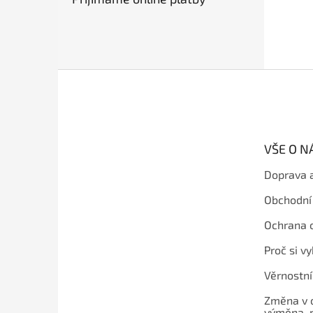
Z
á
p
a
t
VŠE O 
í
Doprava 
Obchodní
Ochrana 
Proč si v
Věrnostn
Změna v 
výměna, 