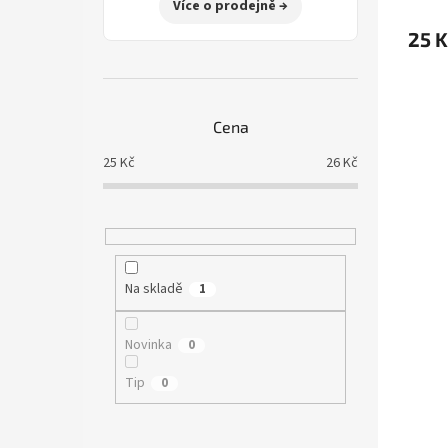
Více o prodejně →
25 K
Cena
25
Kč
26
Kč
Na skladě
1
Novinka
0
Tip
0