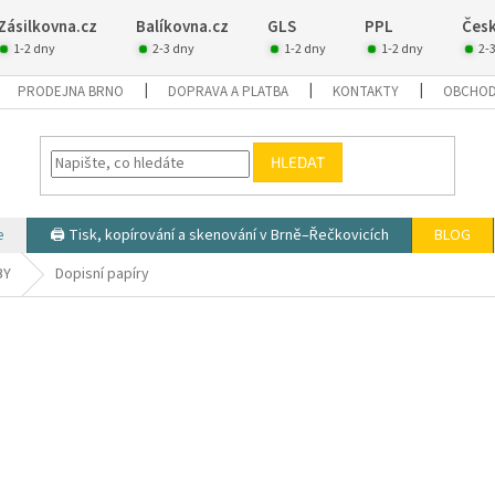
Zásilkovna.cz
Balíkovna.cz
GLS
PPL
Česk
1-2 dny
2-3 dny
1-2 dny
1-2 dny
2-
PRODEJNA BRNO
DOPRAVA A PLATBA
KONTAKTY
OBCHOD
HLEDAT
e
🖨️ Tisk, kopírování a skenování v Brně–Řečkovicích
BLOG
BY
Dopisní papíry