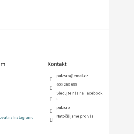
am
Kontakt
pulzsro
@
email.cz
605 263 699
Sledujte nás na Facebook
u
pulzsro
Natočili jsme pro vás
ovat na Instagramu