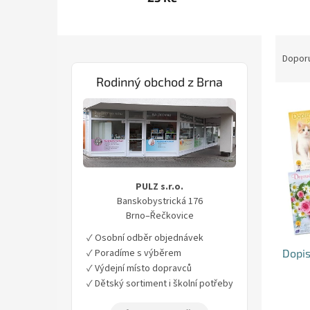
P
Ř
o
a
Dopor
s
z
Rodinný obchod z Brna
t
e
r
n
V
a
í
ý
n
p
p
n
r
i
í
o
s
p
d
PULZ s.r.o.
p
a
u
Banskobystrická 176
r
n
k
Brno–Řečkovice
o
e
t
d
✓ Osobní odběr objednávek
l
ů
u
Dopis
✓ Poradíme s výběrem
k
✓ Výdejní místo dopravců
t
✓ Dětský sortiment i školní potřeby
ů