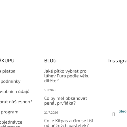
NÁKUPU
BLOG
Instagr
a platba
Jaké pítko vybrat pro
láhev Pura podle věku
dítěte?
 podmínky
5.8.2026
osobních údajů
Co by měl obsahovat
ybrat náš eshop?
penál prvňáka?
Sled
í program
21.7.2026
Co je Kitpas a čím se liší
objednávce,
od běžných pastelek?
reklamace,