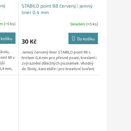
mný
STABILO point 88 červený | jemný
liner 0,4 mm
em
(>5 ks)
Skladem
(>5 ks)
 košíku
Do košíku
30 Kč
školu,
Jemný červený liner STABILO point 88 s
oint 88 v
hrotem 0,4 mm pro přesné psaní, kreslení i
jší
zvýraznění důležitých poznámek. Vhodný
0,4 mm,
do školy, kanceláře i pro kreativní tvoření.