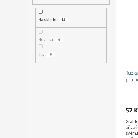
poznám
Na skladě
15
Novinka
0
Tip
0
Tužka
pro p
52 K
Grafit
přizpů
svému 