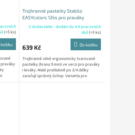
Trojhranné pastelky Stabilo
EASYcolors 12ks pro praváky
racovních
U dodavatele - dodání do 4-6 pracovních
nů
(>5 ks)
dnů
(>5 ks)
 košíku
Do košíku
639 Kč
rované
Trojhranné silné ergonomicky tvarované
o praváky
pastelky (hrana 9 mm) ve verzi pro praváky
lky
i leváky. Malé prohlubně po 3/4 délky
ro
zaručují správný úchop. Varianta pro
praváky s červeným...