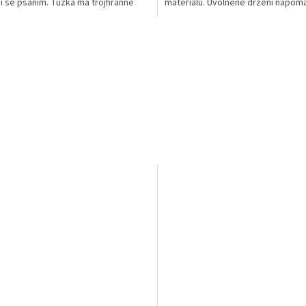
jí se psaním. Tužka má trojhranné
materiálu. Uvolněné držení napomá
unikátní...
předčasné únavě...