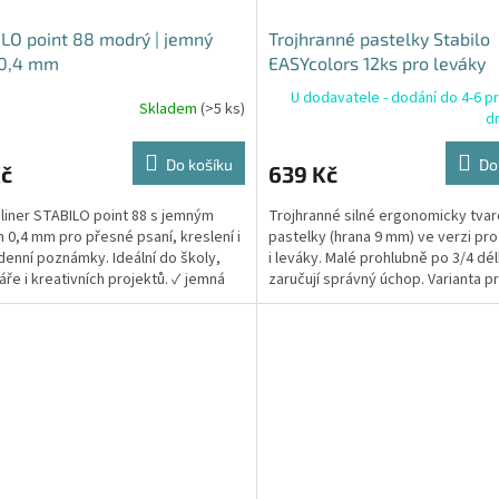
LO point 88 modrý | jemný
Trojhranné pastelky Stabilo
 0,4 mm
EASYcolors 12ks pro leváky
U dodavatele - dodání do 4-6 p
Skladem
(>5 ks)
d
Do košíku
Do
Kč
639 Kč
liner STABILO point 88 s jemným
Trojhranné silné ergonomicky tva
 0,4 mm pro přesné psaní, kreslení i
pastelky (hrana 9 mm) ve verzi pr
enní poznámky. Ideální do školy,
i leváky. Malé prohlubně po 3/4 dé
áře i kreativních projektů. ✓ jemná
zaručují správný úchop. Varianta p
0,4 mm ✓...
praváky s červeným...