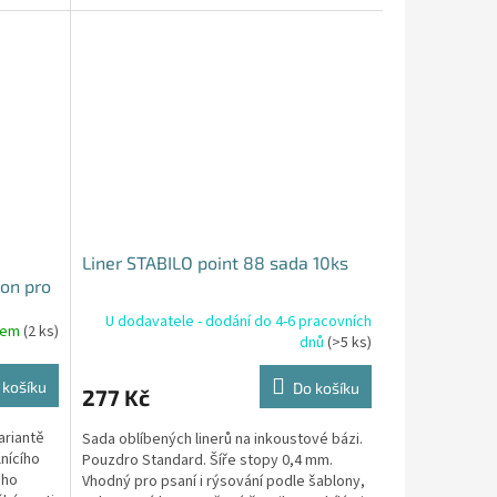
správné psaní.
Liner STABILO point 88 sada 10ks
ion pro
U dodavatele - dodání do 4-6 pracovních
dem
(2 ks)
dnů
(>5 ks)
 košíku
Do košíku
277 Kč
ariantě
Sada oblíbených linerů na inkoustové bázi.
lnícího
Pouzdro Standard. Šíře stopy 0,4 mm.
ého
Vhodný pro psaní i rýsování podle šablony,