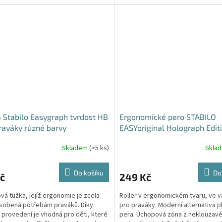
ek, práci...
tělo s unikátní...
 Stabilo Easygraph tvrdost HB
Ergonomické pero STABILO
raváky různé barvy
EASYoriginal Holograph Edit
praváky modré
Skladem
(>5 ks)
Skla
Do košíku
Do
č
249 Kč
ová tužka, jejíž ergonomie je zcela
Roller v ergonomickém tvaru, ve v
sobená potřebám praváků. Díky
pro praváky. Moderní alternativa p
provedení je vhodná pro děti, které
pera. Úchopová zóna z neklouzav