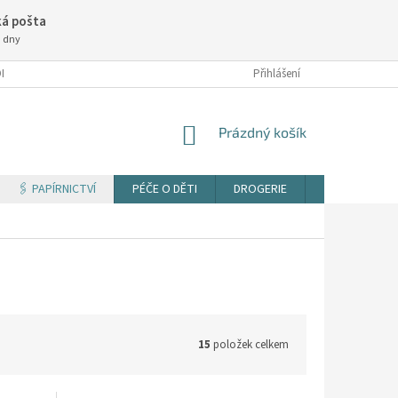
á pošta
3 dny
NÍ PODMÍNKY
Přihlášení
NÁKUPNÍ
Prázdný košík
KOŠÍK
🖇️ PAPÍRNICTVÍ
PÉČE O DĚTI
DROGERIE
TISK DOKUM
15
položek celkem