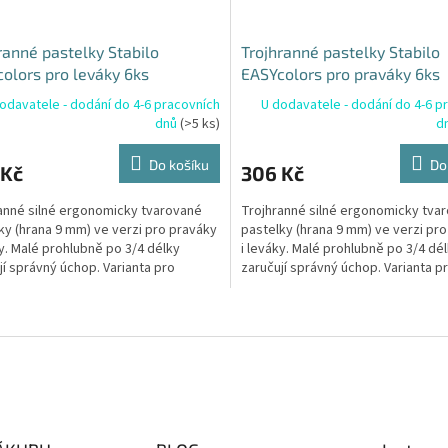
ranné pastelky Stabilo
Trojhranné pastelky Stabilo
olors pro leváky 6ks
EASYcolors pro praváky 6ks
odavatele - dodání do 4-6 pracovních
U dodavatele - dodání do 4-6 p
dnů
(>5 ks)
d
Do košíku
Do
 Kč
306 Kč
anné silné ergonomicky tvarované
Trojhranné silné ergonomicky tva
ky (hrana 9 mm) ve verzi pro praváky
pastelky (hrana 9 mm) ve verzi pr
ky. Malé prohlubně po 3/4 délky
i leváky. Malé prohlubně po 3/4 dé
jí správný úchop. Varianta pro
zaručují správný úchop. Varianta p
y s červeným...
praváky s červeným...
O
v
l
á
d
a
c
í