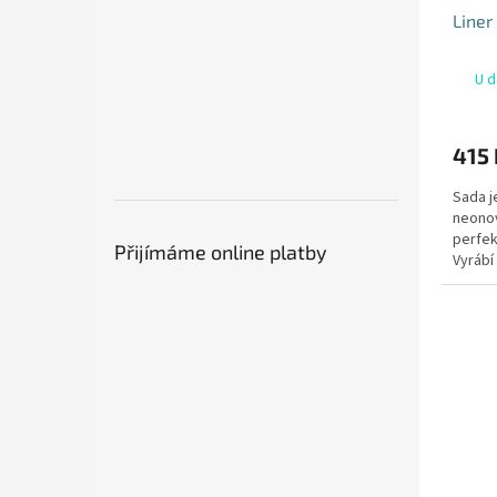
Liner
U d
415 
Sada j
neonov
perfek
Přijímáme online platby
Vyrábí
1977 a 