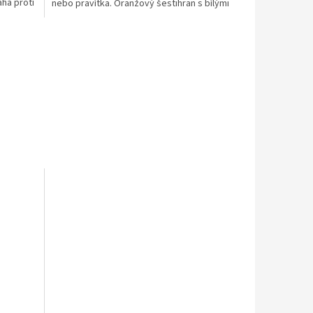
há proti
nebo pravítka. Oranžový šestihran s bílými
proužky na...