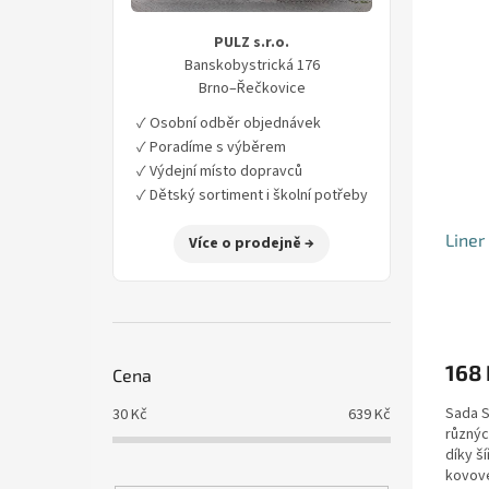
V
n
í
ý
í
p
PULZ s.r.o.
p
p
a
Banskobystrická 176
i
r
n
Brno–Řečkovice
s
o
e
p
d
✓ Osobní odběr objednávek
l
r
u
✓ Poradíme s výběrem
o
k
✓ Výdejní místo dopravců
d
t
✓ Dětský sortiment i školní potřeby
u
ů
Liner
k
Více o prodejně →
t
ů
168 
Cena
Sada S
30
Kč
639
Kč
různýc
díky š
kovové