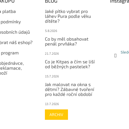
NÁKUPU
BLOG
Instagr
p
r
a platba
Jaké pítko vybrat pro
v
láhev Pura podle věku
dítěte?
k
 podmínky
y
5.8.2026
osobních údajů
v
ý
Co by měl obsahovat
ybrat náš eshop?
p
penál prvňáka?
i
Sled
í program
21.7.2026
s
u
Co je Kitpas a čím se liší
objednávce,
od běžných pastelek?
reklamace,
boží
15.7.2026
Jak malovat na okna s
dětmi? Zábavné tvoření
pro každé roční období
13.7.2026
ARCHIV