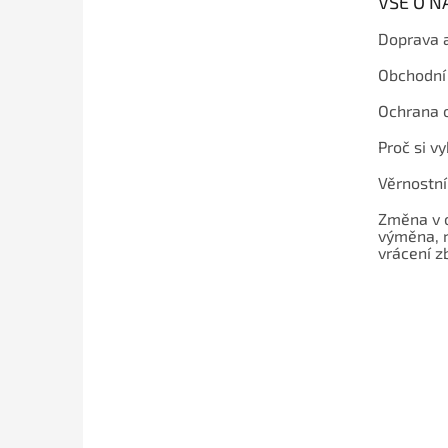
VŠE O 
í
Doprava 
Obchodní
Ochrana 
Proč si v
Věrnostn
Změna v 
výměna, 
vrácení z