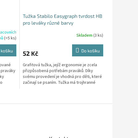
Tužka Stabilo Easygraph tvrdost HB
pro leváky různé barvy
racovních
Skladem
(3 ks)
nů
(>5 ks)
 košíku
Do košíku
52 Kč
rované
Grafitová tužka, jejíž ergonomie je zcela
o praváky
přizpůsobená potřebám praváků. Díky
lky
svému provedení je vhodná pro děti, které
ro
začinají se psaním. Tužka má trojhranné
tělo s unikátní...