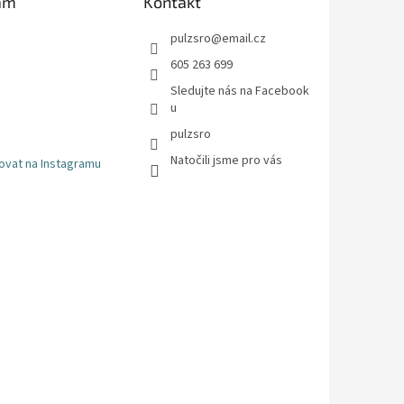
am
Kontakt
pulzsro
@
email.cz
605 263 699
Sledujte nás na Facebook
u
pulzsro
Natočili jsme pro vás
ovat na Instagramu