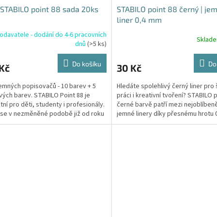
 STABILO point 88 sada 20ks
STABILO point 88 černý | je
liner 0,4 mm
odavatele - dodání do 4-6 pracovních
Sklad
dnů
(>5 ks)
Do košíku
Do
Kč
30 Kč
emných popisovačů - 10 barev + 5
Hledáte spolehlivý černý liner pro 
ých barev. STABILO Point 88 je
práci i kreativní tvoření? STABILO p
tní pro děti, studenty i profesionály.
černé barvě patří mezi nejoblíbeně
 se v nezměněné podobě již od roku
jemné linery díky přesnému hrotu 
lidé po...
který...