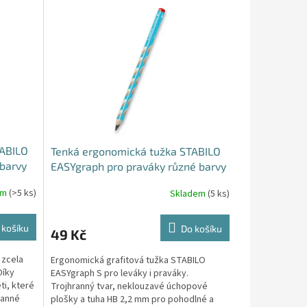
TABILO
Tenká ergonomická tužka STABILO
 barvy
EASYgraph pro praváky různé barvy
em
(>5 ks)
Skladem
(5 ks)
 košíku
Do košíku
49 Kč
 zcela
Ergonomická grafitová tužka STABILO
Díky
EASYgraph S pro leváky i praváky.
i, které
Trojhranný tvar, neklouzavé úchopové
ranné
plošky a tuha HB 2,2 mm pro pohodlné a