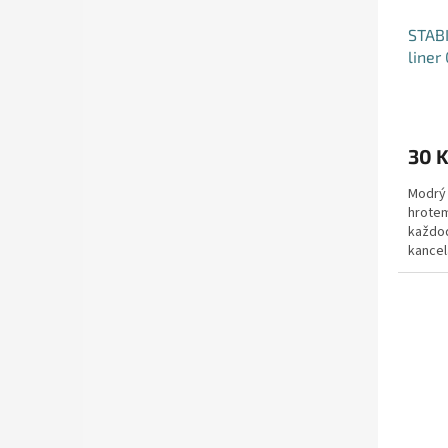
STABI
liner
30 
Modrý 
hrotem
každod
kancel
stopa 