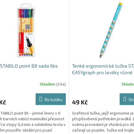
 STABILO point 88 sada 6ks
Tenká ergonomická tužka S
EASYgraph pro leváky různé
Skladem
(2 ks)
Sklad
Do košíku
Do
Kč
49 Kč
TABILO point 88 – jemné linery v 6
Grafitová tužka, jejíž ergonomie je
h barvách nabízí maximální přesnost
přizpůsobená potřebám praváků. 
ířce stopy 0,4 mm a odolnému hrotu v
svému provedení je vhodná pro dět
m pouzdře. Ideální pro psaní
začinají se psaním. Tužka má trojh