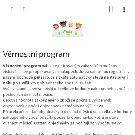
Přejít
NÁKUP
na
obsah
KOŠÍK
Věrnostní program
Věrnostní program
nabízí registrovaným zákazníkům možnost
získávání slev při opakovaných nákupech. Již za samotnou registraci v
našem obchodě
pulzsro.cz
získáte automaticky
slevu na Váš
první
nákup ve výši 2%
z objednaného zboží či služeb.
Výše získané slevy se odvíjí od celkové hodnoty nakoupeného zboží za
posledních dvanáct měsíců.
Celková hodnota zakoupeného zboží se počítá z vyřízených
objednávek a počet objednávek nemá vliv na výši slevy.
Při překročení stáří objednávky o dvanáct měsíců se z celkové hodnoty
nakoupeného zboží odečítá pouze ta objednávka, která je starší
dvanácti měsíců. Ostatní objednávky se počítají do výpočtu slevy.
Věrnostní program dále nabízí historii Vašich objednávek a přesné