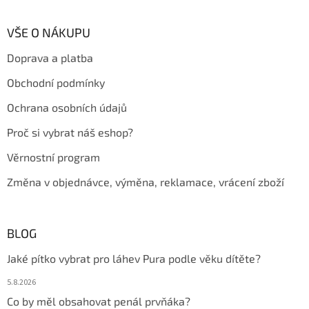
á
p
a
VŠE O NÁKUPU
t
Doprava a platba
í
Obchodní podmínky
Ochrana osobních údajů
Proč si vybrat náš eshop?
Věrnostní program
Změna v objednávce, výměna, reklamace, vrácení zboží
BLOG
Jaké pítko vybrat pro láhev Pura podle věku dítěte?
5.8.2026
Co by měl obsahovat penál prvňáka?