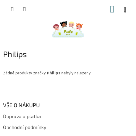
Přejít
NÁKUP
na
obsah
KOŠÍK
Philips
Žádné produkty značky
Philips
nebyly nalezeny...
Z
á
p
a
VŠE O NÁKUPU
t
Doprava a platba
í
Obchodní podmínky