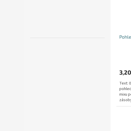
Pohle
3,20
Text: 
pohled
mixu p
zásoby
148mm 