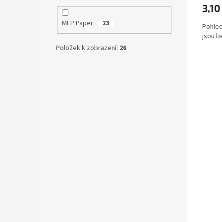
3,10
MFP Paper
23
Pohled
jsou b
Položek k zobrazení:
26