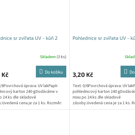
dnice sr zvířata UV - kůň 2
Pohlednice sr zvířata UV - k
Skladem
(3 ks)
Skla
Do košíku
Do
 Kč
3,20 Kč
0/6Povrchová úprava: UV lakPapír:
Text: 0/6Povrchová úprava: UV lakP
nicový karton 240 gDodáváme v
pohlednicový karton 240 gDodává
o 24 ks dle skladové
mixu po 24 ks dle skladové
.Uvedená cena je za 1 ks. Rozměr:
zásoby.Uvedená cena je za 1 ks. 
x 105mm x 1mm (Š x V x...
148mm x 105mm x 1mm (Š x V x...