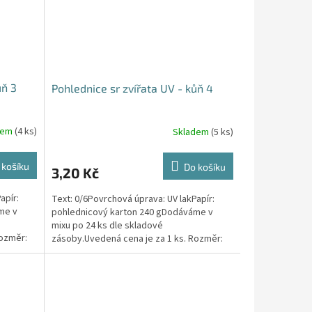
ůň 3
Pohlednice sr zvířata UV - kůň 4
dem
(4 ks)
Skladem
(5 ks)
 košíku
Do košíku
3,20 Kč
apír:
Text: 0/6Povrchová úprava: UV lakPapír:
me v
pohlednicový karton 240 gDodáváme v
mixu po 24 ks dle skladové
Rozměr:
zásoby.Uvedená cena je za 1 ks. Rozměr:
148mm x 105mm x 1mm (Š x V x...