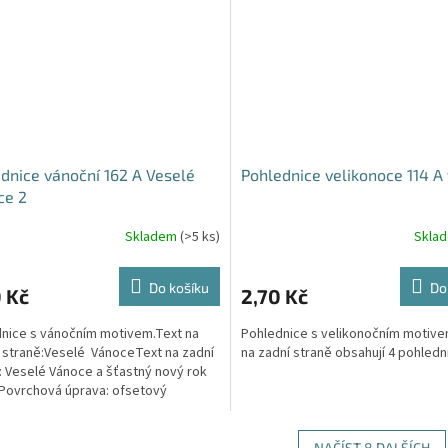
dnice vánoční 162 A Veselé
Pohlednice velikonoce 114 A 
ce 2
Skladem
(>5 ks)
Skla
Do košíku
Do
 Kč
2,70 Kč
nice s vánočním motivem.Text na
Pohlednice s velikonočním motive
 straně:Veselé VánoceText na zadní
na zadní straně obsahují 4 pohledni
: Veselé Vánoce a šťastný nový rok
 Povrchová úprava: ofsetový
:...
NAČÍST 8 DALŠÍCH