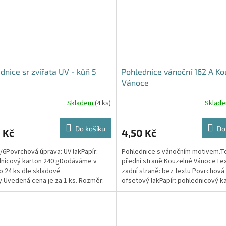
dnice sr zvířata UV - kůň 5
Pohlednice vánoční 162 A Ko
Vánoce
Skladem
(4 ks)
Sklad
Do košíku
Do
 Kč
4,50 Kč
0/6Povrchová úprava: UV lakPapír:
Pohlednice s vánočním motivem.Te
nicový karton 240 gDodáváme v
přední straně:Kouzelné VánoceTex
o 24 ks dle skladové
zadní straně: bez textu Povrchová
.Uvedená cena je za 1 ks. Rozměr:
ofsetový lakPapír: pohlednicový k
x 105mm x 1mm (Š x V x...
g