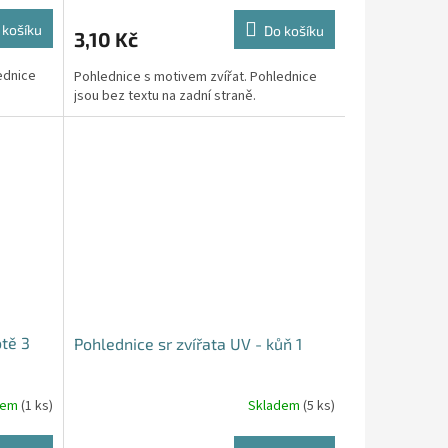
 košíku
Do košíku
3,10 Kč
ednice
Pohlednice s motivem zvířat. Pohlednice
jsou bez textu na zadní straně.
otě 3
Pohlednice sr zvířata UV - kůň 1
dem
(1 ks)
Skladem
(5 ks)