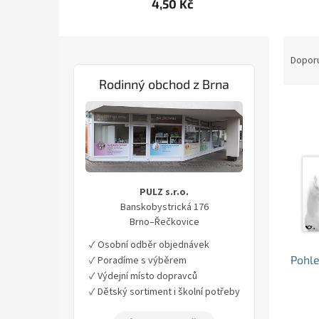
4,50 Kč
P
Ř
o
a
Dopor
s
z
Rodinný obchod z Brna
t
e
V
r
n
ý
a
í
p
n
p
i
n
r
s
í
o
p
p
d
PULZ s.r.o.
r
a
u
Banskobystrická 176
o
n
k
Brno–Řečkovice
d
e
t
✓ Osobní odběr objednávek
u
l
ů
Pohle
✓ Poradíme s výběrem
k
✓ Výdejní místo dopravců
t
✓ Dětský sortiment i školní potřeby
ů