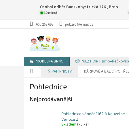
Přejít
Osobní odběr Banskobystrická 176 , Brno
na
obsah
30 minut
605 263 699
pulzsro@email.cz
🏪 PRODEJNA BRNO
📦 PULZ POINT Brno–Řečkovic
Domů
🖇️ PAPÍRNICTVÍ
DÁRKOVÉ A BALÍCÍ POTŘE
Pohlednice
Nejprodávanější
Pohlednice vánoční 162 A Kouzelné
Vánoce 2
Skladem
(>5 ks)