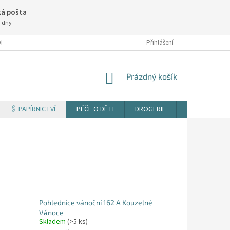
á pošta
3 dny
NÍ PODMÍNKY
Přihlášení
NÁKUPNÍ
Prázdný košík
KOŠÍK
🖇️ PAPÍRNICTVÍ
PÉČE O DĚTI
DROGERIE
TISK DOKUM
Pohlednice vánoční 162 A Kouzelné
Vánoce
Skladem
(>5 ks)