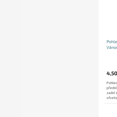
Pohle
Váno
4,50
Pohled
přední
zadní 
ofseto
g