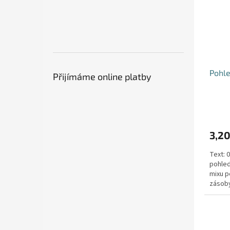
Pohle
Přijímáme online platby
3,20
Text: 
pohled
mixu p
zásoby
148mm 