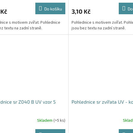
Do košíku
Do
 Kč
3,10 Kč
nice s motivem zvířat. Pohlednice
Pohlednice s motivem zvířat. Pohl
ez textu na zadní straně.
jsou bez textu na zadní straně.
dnice sr Z040 B UV vzor 5
Pohlednice sr zvířata UV - k
Skladem
(>5 ks)
Skla