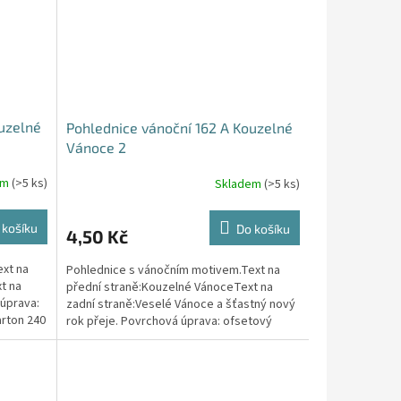
uzelné
Pohlednice vánoční 162 A Kouzelné
Vánoce 2
em
(>5 ks)
Skladem
(>5 ks)
 košíku
Do košíku
4,50 Kč
xt na
Pohlednice s vánočním motivem.Text na
t na
přední straně:Kouzelné VánoceText na
 úprava:
zadní straně:Veselé Vánoce a šťastný nový
arton 240
rok přeje. Povrchová úprava: ofsetový
lakPapír:...