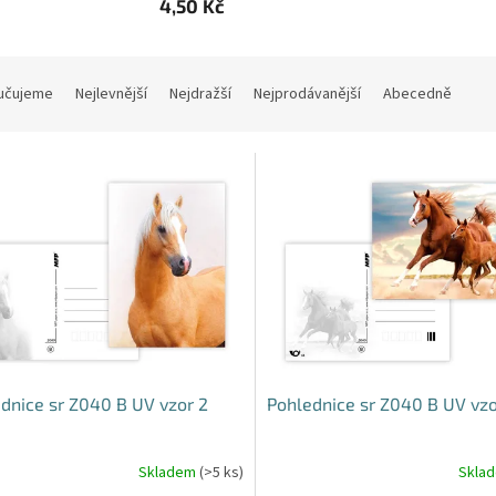
4,50 Kč
učujeme
Nejlevnější
Nejdražší
Nejprodávanější
Abecedně
dnice sr Z040 B UV vzor 2
Pohlednice sr Z040 B UV vzo
Skladem
(>5 ks)
Skla