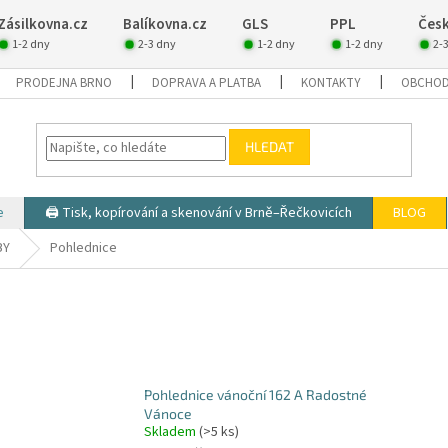
Zásilkovna.cz
Balíkovna.cz
GLS
PPL
Česk
1-2 dny
2-3 dny
1-2 dny
1-2 dny
2-
PRODEJNA BRNO
DOPRAVA A PLATBA
KONTAKTY
OBCHOD
HLEDAT
e
🖨️ Tisk, kopírování a skenování v Brně–Řečkovicích
BLOG
BY
Pohlednice
Pohlednice vánoční 162 A Radostné
Vánoce
Skladem
(>5 ks)