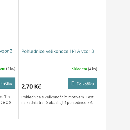
vzor 2
Pohlednice velikonoce 114 A vzor 3
dem
(4 ks)
Skladem
(4 ks)
 košíku
Do košíku
2,70 Kč
m. Text
Pohlednice s velikonočním motivem. Text
ce z 6.
na zadní straně obsahují 4 pohlednice z 6.