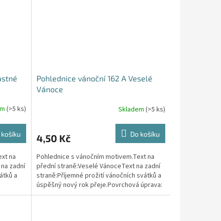
astné
Pohlednice vánoční 162 A Veselé
Vánoce
em
(>5 ks)
Skladem
(>5 ks)
 košíku
Do košíku
4,50 Kč
xt na
Pohlednice s vánočním motivem.Text na
 na zadní
přední straně:Veselé VánoceText na zadní
átků a
straně:Příjemné prožití vánočních svátků a
úspěšný nový rok přeje.Povrchová úprava:
ofsetový...