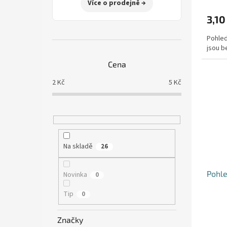
Více o prodejně →
3,10
Pohled
jsou b
Cena
2
Kč
5
Kč
Na skladě
26
Pohle
Novinka
0
Tip
0
Značky