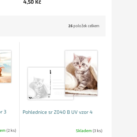
4,50 Kč
26
položek celkem
r 3
Pohlednice sr Z040 B UV vzor 4
dem
(2 ks)
Skladem
(3 ks)