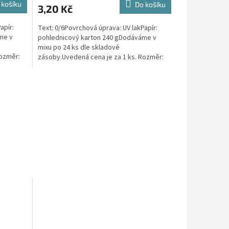
 košíku
Do košíku
3,20 Kč
apír:
Text: 0/6Povrchová úprava: UV lakPapír:
me v
pohlednicový karton 240 gDodáváme v
mixu po 24 ks dle skladové
Rozměr:
zásoby.Uvedená cena je za 1 ks. Rozměr:
148mm x 105mm x 1mm (Š x V x...