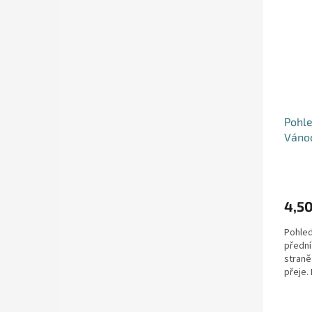
Pohle
Váno
4,50
Pohled
přední
straně
přeje.
lakPapír