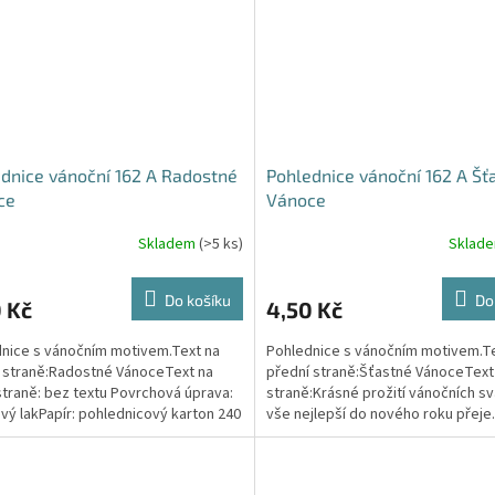
dnice vánoční 162 A Radostné
Pohlednice vánoční 162 A Šť
ce
Vánoce
Skladem
(>5 ks)
Sklad
Do košíku
Do
 Kč
4,50 Kč
nice s vánočním motivem.Text na
Pohlednice s vánočním motivem.Te
 straně:Radostné VánoceText na
přední straně:Šťastné VánoceText
straně: bez textu Povrchová úprava:
straně:Krásné prožití vánočních sv
vý lakPapír: pohlednicový karton 240
vše nejlepší do nového roku přeje.
Povrchová...