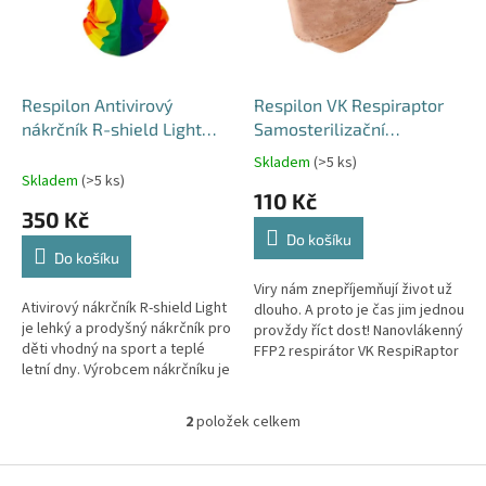
s
u
p
k
r
t
o
ů
d
Respilon Antivirový
Respilon VK Respiraptor
u
nákrčník R-shield Light
Samosterilizační
k
Rainbow
respirátor FFP2 vel. S 2 ks
Skladem
(>5 ks)
Průměrné
t
Skladem
(>5 ks)
hodnocení
110 Kč
ů
produktu
350 Kč
je
Do košíku
5,0
Do košíku
z
5
Viry nám znepříjemňují život už
Ativirový nákrčník R-shield Light
hvězdiček.
dlouho. A proto je čas jim jednou
je lehký a prodyšný nákrčník pro
provždy říct dost! Nanovlákenný
děti vhodný na sport a teplé
FFP2 respirátor VK RespiRaptor
letní dny. Výrobcem nákrčníku je
si s nimi poradí dřív, než
společnost Respilon z ČR.
řeknete „membrána“....
Nákrčník je s...
2
položek celkem
O
v
l
Z