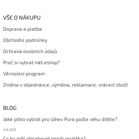
á
á
d
p
a
a
VŠE O NÁKUPU
c
t
í
Doprava a platba
í
p
r
Obchodní podmínky
v
k
Ochrana osobních údajů
y
v
Proč si vybrat náš eshop?
ý
p
Věrnostní program
i
s
Změna v objednávce, výměna, reklamace, vrácení zboží
u
BLOG
Jaké pítko vybrat pro láhev Pura podle věku dítěte?
5.8.2026
Co by měl obsahovat penál prvňáka?