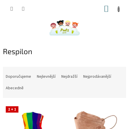
Přejít
NÁKUP
na
obsah
KOŠÍK
Respilon
Ř
a
Doporučujeme
Nejlevnější
Nejdražší
Nejprodávanější
z
e
Abecedně
n
í
V
p
2 + 1
ý
r
p
o
i
d