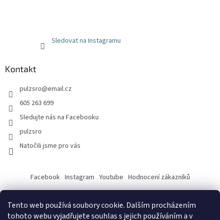
Sledovat na Instagramu
Kontakt
pulzsro
@
email.cz
605 263 699
Sledujte nás na Facebooku
pulzsro
Natočili jsme pro vás
Facebook
Instagram
Youtube
Hodnocení zákazníků
Tento web používá soubory cookie. Dalším procházením
tohoto webu vyjadřujete souhlas s jejich používáním a v