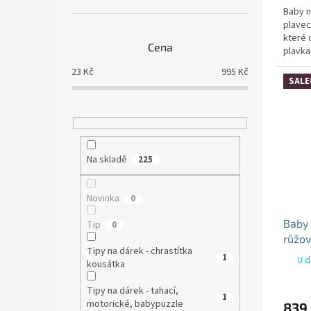
Baby n
plavec
které 
Cena
plavka
nepotř
23
Kč
995
Kč
SALE
Na skladě
225
Novinka
0
Baby 
Tip
0
růžov
Tipy na dárek - chrastítka
1
U d
kousátka
Tipy na dárek - tahací,
1
motorické, babypuzzle
839