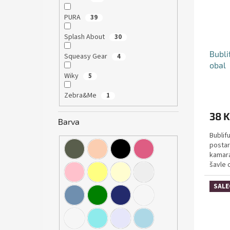
PURA
39
Splash About
30
Bubli
Squeasy Gear
4
obal
Wiky
5
Zebra&Me
1
38 K
Barva
Bublif
postar
kamará
šavle 
SALE