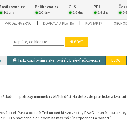
Zásilkovna.cz
Balíkovna.cz
GLS
PPL
Česk
1-2 dny
2-3 dny
1-2 dny
1-2 dny
2-
PRODEJNA BRNO
DOPRAVA A PLATBA
KONTAKTY
OBCHOD
HLEDAT
e
🖨️ Tisk, kopírování a skenování v Brně–Řečkovicích
BLOG
aždodenní potřeby miminek i větších dětí. Najdete zde praktické a kvalitní 
zové oceli
Pura
a odolné
Tritanové láhve
značky
BAAGL
, které jsou lehké
le
KiETLA
navržené s ohledem na maximální bezpečnost a pohodlí.