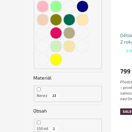
Dětsk
2 rok
U d
799
Materiál
Předst
– prvn
samost
Nerez
23
navrže
bezpeč
Obsah
SALE
150 ml
2