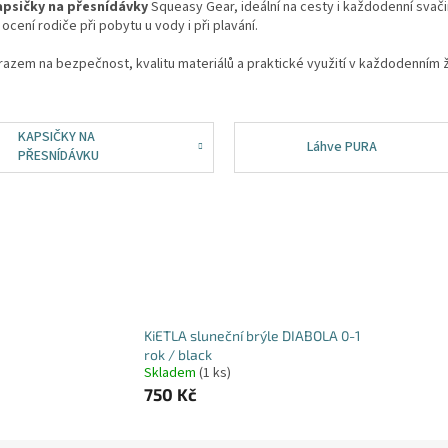
psičky na přesnídávky
Squeasy Gear
, ideální na cesty i každodenní sva
 ocení rodiče při pobytu u vody i při plavání.
razem na bezpečnost, kvalitu materiálů a praktické využití v každodenním 
KAPSIČKY NA
Láhve PURA
PŘESNÍDÁVKU
KiETLA sluneční brýle DIABOLA 0-1
rok / black
Skladem
(1 ks)
750 Kč