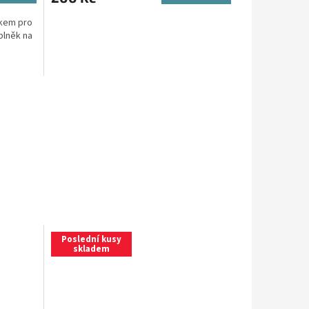
čkem pro
plněk na
Poslední kusy
skladem