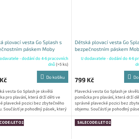
á plovací vesta Go Splash s
Dětská plovací vesta Go Spl
ečnostním páskem Moby
bezpečnostním páskem Mo
r - 2-4 roky
Anchor - 4-6 let
odavatele - dodání do 4-6 pracovních
U dodavatele - dodání do 4-6 p
dnů
(>5 ks)
d
Do košíku
Do
 Kč
799 Kč
ká vesta Go Splash je skvělá
Plavecká vesta Go Splash je skvěl
a pro plavání, která drží děti ve
pomůcka pro plavání, která drží dě
é plavecké pozici bez zbytečného
správné plavecké pozici bez zby
. Součástí je pohodlný pásek, který
objemu. Součástí je pohodlný páse
je vyjíždění...
zabraňuje vyjíždění...
CODE:LETO26:4:%
SALECODE:LETO26:4:%