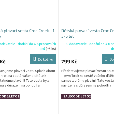
á plovací vesta Croc Creek - 1-
Dětská plovací vesta Croc Cr
y
3-6 let
odavatele - dodání do 4-6 pracovních
U dodavatele - dodání do 4-6 p
dnů
(>5 ks)
d
Do košíku
Do
 Kč
799 Kč
avujeme plovací vestu Splash About
Představujeme plovací vestu Spla
í krok na cestě vašeho dítěte k
– první krok na cestě vašeho dítět
atnému plavání! Tato vesta byla
samostatnému plavání! Tato vesta
na s důrazem na pohodlí a
navržena s důrazem na pohodlí a
nost, což z ní dělá...
bezpečnost, což z ní dělá...
CODE:LETO26:4:%
SALECODE:LETO26:4:%