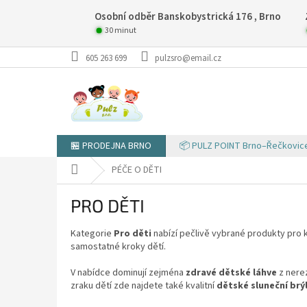
Přejít
Osobní odběr Banskobystrická 176 , Brno
na
obsah
30 minut
605 263 699
pulzsro@email.cz
🏪 PRODEJNA BRNO
📦 PULZ POINT Brno–Řečkovic
Domů
PÉČE O DĚTI
PRO DĚTI
Kategorie
Pro děti
nabízí pečlivě vybrané produkty pro k
samostatné kroky dětí.
V nabídce dominují zejména
zdravé dětské láhve
z nere
zraku dětí zde najdete také kvalitní
dětské sluneční brý