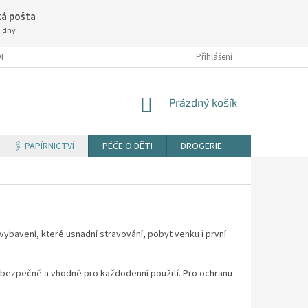
á pošta
3 dny
NÍ PODMÍNKY
Přihlášení
NÁKUPNÍ
Prázdný košík
KOŠÍK
🖇️ PAPÍRNICTVÍ
PÉČE O DĚTI
DROGERIE
TISK DOKUM
vybavení, které usnadní stravování, pobyt venku i první
, bezpečné a vhodné pro každodenní použití. Pro ochranu