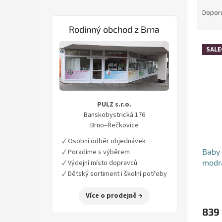
P
Ř
o
a
Dopor
s
z
Rodinný obchod z Brna
t
e
r
n
SALE
V
a
í
ý
n
p
p
n
r
i
í
o
s
p
d
PULZ s.r.o.
p
a
u
Banskobystrická 176
r
n
k
Brno–Řečkovice
o
e
t
d
✓ Osobní odběr objednávek
l
ů
u
Baby 
✓ Poradíme s výběrem
k
modrá
✓ Výdejní místo dopravců
t
✓ Dětský sortiment i školní potřeby
ů
Více o prodejně →
839