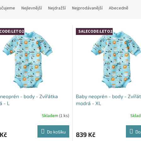
učujeme
Nejlevnější
Nejdražší
Nejprodávanější
Abecedně
CODE:LETO26:4:%
SALECODE:LETO26:4:%
neoprén - body - Zvířátka
Baby neoprén - body - Zvířá
 - L
modrá - XL
Skladem
(1 ks)
Skla
Do košíku
Do
 Kč
839 Kč