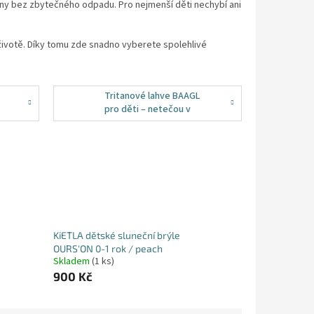
činy bez zbytečného odpadu. Pro nejmenší děti nechybí ani
životě. Díky tomu zde snadno vyberete spolehlivé
Tritanové lahve BAAGL
pro děti – netečou v
batohu a vydrží
každodenní používání
KiETLA dětské sluneční brýle
OURS'ON 0-1 rok / peach
Skladem
(1 ks)
900 Kč