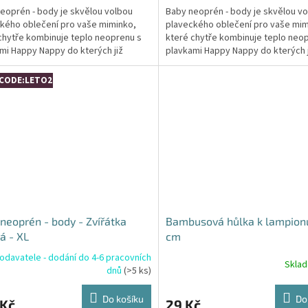
eoprén - body je skvělou volbou
Baby neoprén - body je skvělou v
kého oblečení pro vaše miminko,
plaveckého oblečení pro vaše mim
chytře kombinuje teplo neoprenu s
které chytře kombinuje teplo neo
mi Happy Nappy do kterých již
plavkami Happy Nappy do kterých j
ebujete žádnou...
nepotřebujete žádnou...
CODE:LETO26:4:%
neoprén - body - Zvířátka
Bambusová hůlka k lampion
á - XL
cm
odavatele - dodání do 4-6 pracovních
Skla
dnů
(>5 ks)
Do košíku
Do
 Kč
29 Kč