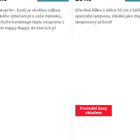
eoprén - body je skvělou volbou
Dřevěná hůlka o délce 55 cm s há
kého oblečení pro vaše miminko,
upevnění lampionu. Ideální jako do
chytře kombinuje teplo neoprenu s
lampionový průvod!
mi Happy Nappy do kterých již
ebujete žádnou...
Poslední kusy
skladem