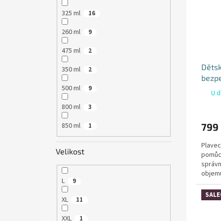
325 ml
16
260 ml
9
475 ml
2
Dětsk
350 ml
2
bezp
500 ml
9
Ancho
U d
800 ml
3
850 ml
799
1
Plavec
Velikost
pomůck
správn
objemu
L
9
zabraňu
SALE
XL
11
XXL
1