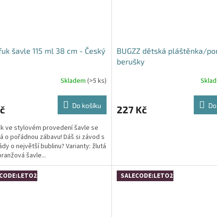
fuk šavle 115 ml 38 cm - Český
BUGZZ dětská pláštěnka/po
berušky
Skladem
(>5 ks)
Skla
Do košíku
Do
č
227 Kč
uk ve stylovém provedení šavle se
á o pořádnou zábavu! Dáš si závod s
dy o největší bublinu? Varianty: žlutá
oranžová šavle...
CODE:LETO26:4:%
SALECODE:LETO26:4:%