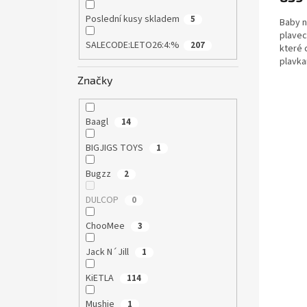
Poslední kusy skladem
5
Baby n
plavec
SALECODE:LETO26:4:%
207
které 
plavka
nepotř
Značky
Baagl
14
BIGJIGS TOYS
1
Bugzz
2
DULCOP
0
ChooMee
3
Jack N´Jill
1
KiETLA
114
Mushie
1