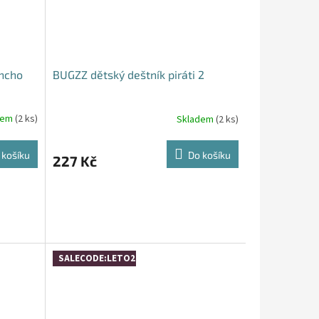
ncho
BUGZZ dětský deštník piráti 2
dem
(2 ks)
Skladem
(2 ks)
 košíku
Do košíku
227 Kč
SALECODE:LETO26:4:%