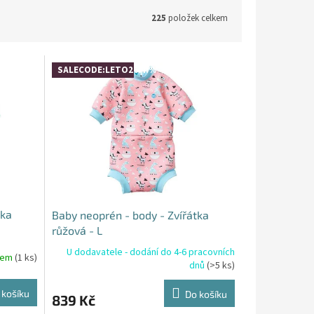
225
položek celkem
SALECODE:LETO26:4:%
tka
Baby neoprén - body - Zvířátka
růžová - L
U dodavatele - dodání do 4-6 pracovních
dem
(1 ks)
dnů
(>5 ks)
 košíku
Do košíku
839 Kč