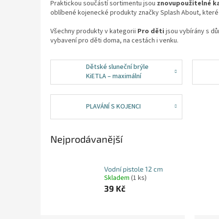
Praktickou součástí sortimentu jsou
znovupoužitelné ka
oblíbené kojenecké produkty značky
Splash About
, které
Všechny produkty v kategorii
Pro děti
jsou vybírány s dů
vybavení pro děti doma, na cestách i venku.
Dětské sluneční brýle
KiETLA – maximální
ochrana očí bez
kompromisů
PLAVÁNÍ S KOJENCI
Nejprodávanější
Vodní pistole 12 cm
Skladem
(1 ks)
39 Kč