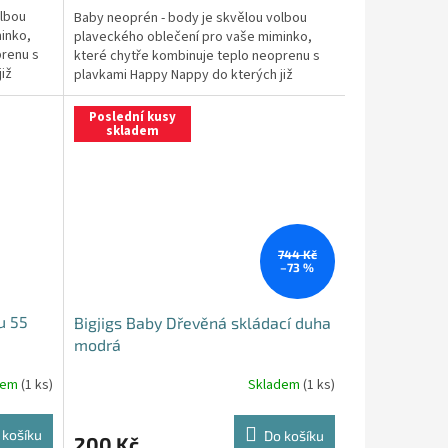
olbou
Baby neoprén - body je skvělou volbou
inko,
plaveckého oblečení pro vaše miminko,
prenu s
které chytře kombinuje teplo neoprenu s
iž
plavkami Happy Nappy do kterých již
nepotřebujete žádnou...
Poslední kusy
skladem
744 Kč
–73 %
u 55
Bigjigs Baby Dřevěná skládací duha
modrá
dem
(1 ks)
Skladem
(1 ks)
 košíku
Do košíku
200 Kč