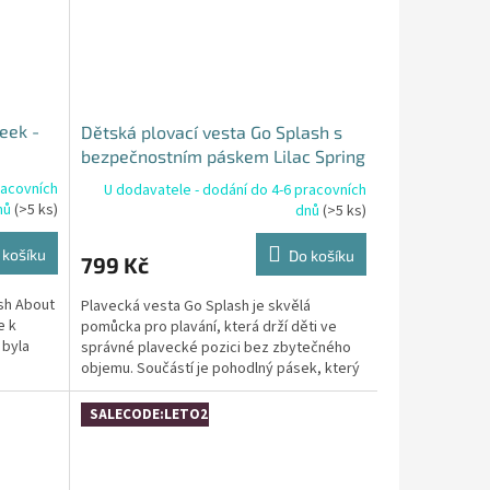
eek -
Dětská plovací vesta Go Splash s
bezpečnostním páskem Lilac Spring
- 4-6 let
racovních
U dodavatele - dodání do 4-6 pracovních
nů
(>5 ks)
dnů
(>5 ks)
 košíku
Do košíku
799 Kč
sh About
Plavecká vesta Go Splash je skvělá
e k
pomůcka pro plavání, která drží děti ve
 byla
správné plavecké pozici bez zbytečného
objemu. Součástí je pohodlný pásek, který
zabraňuje vyjíždění...
SALECODE:LETO26:4:%