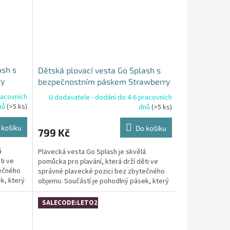
ash s
Dětská plovací vesta Go Splash s
by
bezpečnostním páskem Strawberry
Field - 2-4 roky
racovních
U dodavatele - dodání do 4-6 pracovních
nů
(>5 ks)
dnů
(>5 ks)
 košíku
Do košíku
799 Kč
á
Plavecká vesta Go Splash je skvělá
ti ve
pomůcka pro plavání, která drží děti ve
tečného
správné plavecké pozici bez zbytečného
k, který
objemu. Součástí je pohodlný pásek, který
zabraňuje vyjíždění...
SALECODE:LETO26:4:%