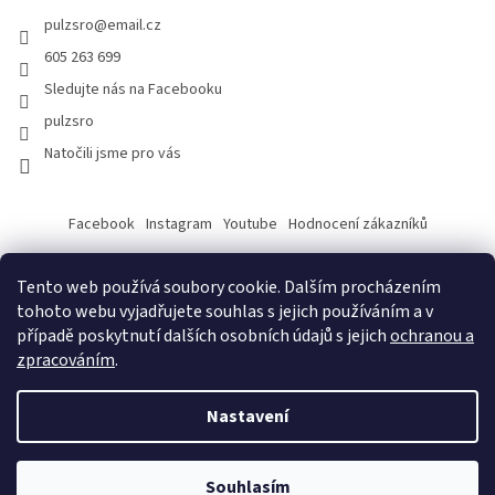
pulzsro
@
email.cz
605 263 699
Sledujte nás na Facebooku
pulzsro
Natočili jsme pro vás
Facebook
Instagram
Youtube
Hodnocení zákazníků
Tento web používá soubory cookie. Dalším procházením
tohoto webu vyjadřujete souhlas s jejich používáním a v
případě poskytnutí dalších osobních údajů s jejich
ochranou a
zpracováním
.
Vytvořil Shoptet
Nastavení
Copyright 2026
PULZ s.r.o.
. Všechna práva vyhrazena.
Souhlasím