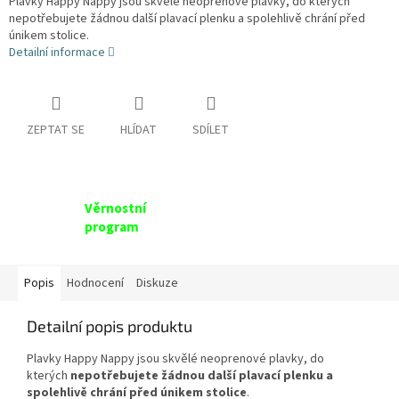
Plavky Happy Nappy jsou skvělé neoprenové plavky, do kterých
nepotřebujete žádnou další plavací plenku a spolehlivě chrání před
únikem stolice.
Detailní informace
ZEPTAT SE
HLÍDAT
SDÍLET
Věrnostní
program
Popis
Hodnocení
Diskuze
Detailní popis produktu
Plavky Happy Nappy jsou skvělé neoprenové plavky, do
kterých
nepotřebujete žádnou další plavací plenku a
spolehlivě chrání před únikem stolice
.