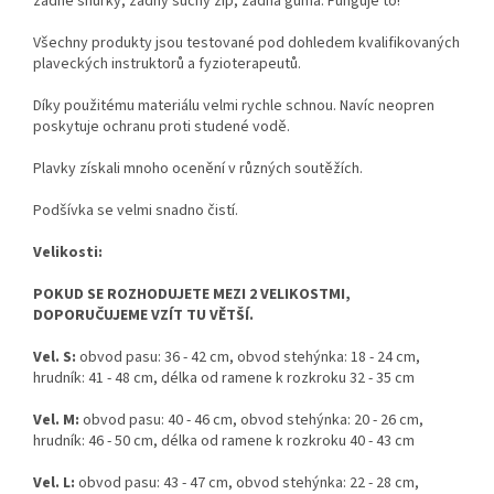
žádné šňůrky, žádný suchý zip, žádná guma. Funguje to!
Všechny produkty jsou testované pod dohledem kvalifikovaných
plaveckých instruktorů a fyzioterapeutů.
Díky použitému materiálu velmi rychle schnou. Navíc neopren
poskytuje ochranu proti studené vodě.
Plavky získali mnoho ocenění v různých soutěžích.
Podšívka se velmi snadno čistí.
Velikosti:
POKUD SE ROZHODUJETE MEZI 2 VELIKOSTMI,
DOPORUČUJEME VZÍT TU VĚTŠÍ.
Vel. S:
obvod pasu: 36 - 42 cm, obvod stehýnka: 18 - 24 cm,
hrudník: 41 - 48 cm, délka od ramene k rozkroku 32 - 35 cm
Vel. M:
obvod pasu: 40 - 46 cm, obvod stehýnka: 20 - 26 cm,
hrudník: 46 - 50 cm, délka od ramene k rozkroku 40 - 43 cm
Vel. L:
obvod pasu: 43 - 47 cm, obvod stehýnka: 22 - 28 cm,