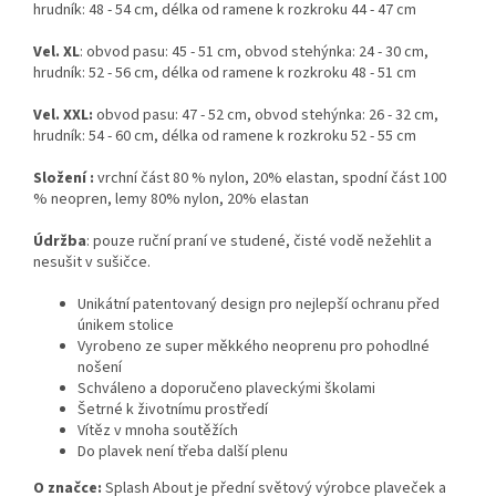
hrudník: 48 - 54 cm, délka od ramene k rozkroku 44 - 47 cm
Vel. XL
: obvod pasu: 45 - 51 cm, obvod stehýnka: 24 - 30 cm,
hrudník: 52 - 56 cm, délka od ramene k rozkroku 48 - 51 cm
Vel. XXL:
obvod pasu: 47 - 52 cm, obvod stehýnka: 26 - 32 cm,
hrudník: 54 - 60 cm, délka od ramene k rozkroku 52 - 55 cm
Složení :
vrchní část 80 % nylon, 20% elastan, spodní část 100
% neopren, lemy 80% nylon, 20% elastan
Údržba
: pouze ruční praní ve studené, čisté vodě nežehlit a
nesušit v sušičce.
Unikátní patentovaný design pro nejlepší ochranu před
únikem stolice
Vyrobeno ze super měkkého neoprenu pro pohodlné
nošení
Schváleno a doporučeno plaveckými školami
Šetrné k životnímu prostředí
Vítěz v mnoha soutěžích
Do plavek není třeba další plenu
O značce:
Splash About je přední světový výrobce plaveček a