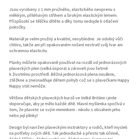
Jsou vyrobeny z 1 mm pružného, elastického neoprenu s
měkkým, přiléhavým střihem a širokým elastickým lemem.
Přizpůsobí se tělíčku dítěte a díky tomu nedojde k otlačení
pokožky.
Materiál je velmi pružný a kvalitní, nevybledne. Je odolný vůči
chlóru, takže ani při opakovaném nošení neztratí
svůj tvar ani
ochrannou elasticitu.
Plavky můžete opakovaně používat na rozdíl od jednorázových
plaveckých plen (velká úspora) a zároveň jsou šetrné
k životnímu prostředí. Běžná jednorázová plena nasákne,
ztěžkne a znesnadňuje dětem pohyb což se s plavečkami Happy
Nappy stát nemůže.
Většina dětských plaveckých kurzů ve Velké Británii i jinde
doporučuje, aby je mělo každé dítě. Hlavní myšlenka spočívá v
tom, že plavete se svým miminkem - nikoliv s obsahem jeho
nebo její plínky!
Design byl navržen plaveckými instruktory a rodiči, kteří mysleli
na potřeby svých dětí. Tak jednoduché a přesto tak účinné,