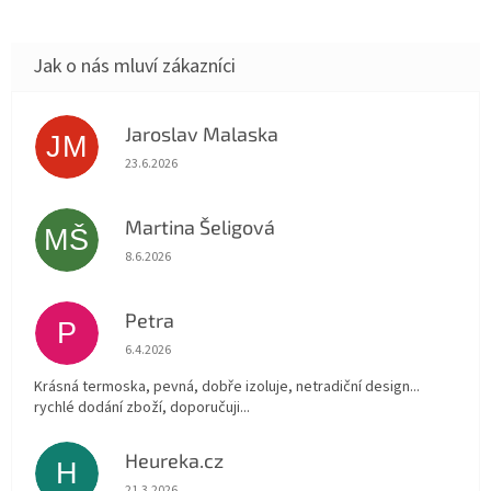
Jaroslav Malaska
JM
Hodnocení obchodu je 5 z 5 hvězdiček.
23.6.2026
Martina Šeligová
MŠ
Hodnocení obchodu je 5 z 5 hvězdiček.
8.6.2026
Petra
P
Hodnocení obchodu je 5 z 5 hvězdiček.
6.4.2026
Krásná termoska, pevná, dobře izoluje, netradiční design...
rychlé dodání zboží, doporučuji...
Heureka.cz
H
Hodnocení obchodu je 5 z 5 hvězdiček.
21.3.2026