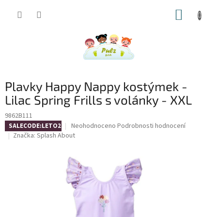
Přejít
NÁKUP
na
obsah
KOŠÍK
Plavky Happy Nappy kostýmek -
Lilac Spring Frills s volánky - XXL
9862B111
Průměrné
Neohodnoceno
Podrobnosti hodnocení
SALECODE:LETO26:4:%
hodnocení
Značka:
Splash About
produktu
je
0,0
z
5
hvězdiček.