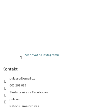
Sledovat na Instagramu
Kontakt
pulzsro
@
email.cz
605 263 699
Sledujte nás na Facebooku
pulzsro
Natočili jsme pro vás