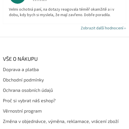
Velmi ochotná paní, na dotazy reagovala téměř okamžitě a i v
dobu, kdy bych si myslela, že mají zavřeno. Dobře poradila.
Zobrazit další hodnocení
Z
á
p
a
VŠE O NÁKUPU
t
Doprava a platba
í
Obchodní podmínky
Ochrana osobních údajů
Proč si vybrat náš eshop?
Věrnostní program
Změna v objednávce, výměna, reklamace, vrácení zboží