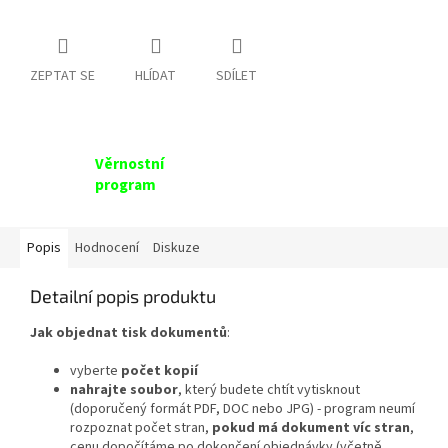
ZEPTAT SE
HLÍDAT
SDÍLET
Věrnostní
program
Popis
Hodnocení
Diskuze
Detailní popis produktu
Jak objednat tisk dokumentů
:
vyberte
počet kopií
nahrajte soubor
, který budete chtít vytisknout
(doporučený formát PDF, DOC nebo JPG) - program neumí
rozpoznat počet stran,
pokud má dokument víc stran
,
cenu dopočítáme po dokončení objednávky (včetně