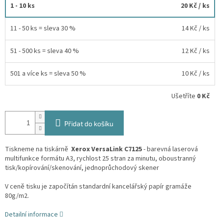
1 - 10 ks
20 Kč
/ ks
11 - 50 ks = sleva 30 %
14 Kč
/ ks
51 - 500 ks = sleva 40 %
12 Kč
/ ks
501 a více ks = sleva 50 %
10 Kč
/ ks
Ušetříte
0 Kč
Přidat do košíku
Tiskneme na tiskárně
Xerox VersaLink C7125
- barevná laserová
multifunkce formátu A3, rychlost 25 stran za minutu, oboustranný
tisk/kopírování/skenování, jednoprůchodový skener
V ceně tisku je započítán standardní kancelářský papír gramáže
80g/m2.
Detailní informace