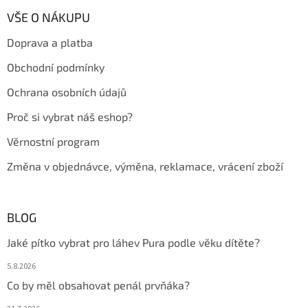
p
a
VŠE O NÁKUPU
t
Doprava a platba
í
Obchodní podmínky
Ochrana osobních údajů
Proč si vybrat náš eshop?
Věrnostní program
Změna v objednávce, výměna, reklamace, vrácení zboží
BLOG
Jaké pítko vybrat pro láhev Pura podle věku dítěte?
5.8.2026
Co by měl obsahovat penál prvňáka?