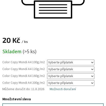
20 Kč
/ ks
Měrná
Skladem
(>5 ks)
cena:
Color Copy Mondi A4 100g/m2
Color Copy Mondi A4 120g/m2
Color Copy Mondi A4 160g/m2
Color Copy Mondi A4 200g/m2
Můžeme doručit do:
11.8.2026
Možnosti doručení
Množstevní sleva