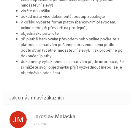
množstevní slevy)
vložte do košíku
pokud máte více dokumentů, postup zopakujte
v košíku vyberte formu platby (bankovním převodem,
online nebo při převzetí na prodejně )
objednávku potvrďte
při platbě bankovním převodem nebo online počkejte s
platbou, na mail vám pošleme upravenou cenu podle
počtu stran (včetně množstevní slevy). Tisk proběhne po
dokončení platby
dokumenty vytiskneme a na mail vám přijde informace, že
si můžete svoji objednávku přijít vyzvednout (nebo, že je
objednávka odeslána)
Jaroslav Malaska
JM
Hodnocení obchodu je 5 z 5 hvězdiček.
23.6.2026