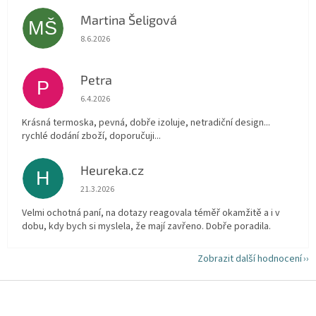
Martina Šeligová
MŠ
Hodnocení obchodu je 5 z 5 hvězdiček.
8.6.2026
Petra
P
Hodnocení obchodu je 5 z 5 hvězdiček.
6.4.2026
Krásná termoska, pevná, dobře izoluje, netradiční design...
rychlé dodání zboží, doporučuji...
Heureka.cz
H
Hodnocení obchodu je 5 z 5 hvězdiček.
21.3.2026
Velmi ochotná paní, na dotazy reagovala téměř okamžitě a i v
dobu, kdy bych si myslela, že mají zavřeno. Dobře poradila.
Zobrazit další hodnocení
Z
á