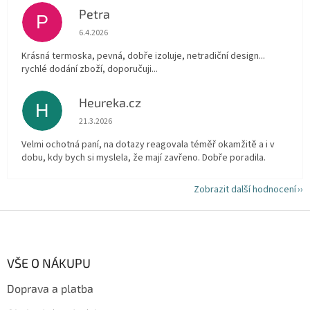
Petra
P
Hodnocení obchodu je 5 z 5 hvězdiček.
6.4.2026
Krásná termoska, pevná, dobře izoluje, netradiční design...
rychlé dodání zboží, doporučuji...
Heureka.cz
H
Hodnocení obchodu je 5 z 5 hvězdiček.
21.3.2026
Velmi ochotná paní, na dotazy reagovala téměř okamžitě a i v
dobu, kdy bych si myslela, že mají zavřeno. Dobře poradila.
Zobrazit další hodnocení
Z
á
p
a
VŠE O NÁKUPU
t
Doprava a platba
í