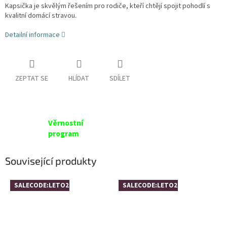
Kapsička je skvělým řešením pro rodiče, kteří chtějí spojit pohodlí s
kvalitní domácí stravou.
Detailní informace
ZEPTAT SE
HLÍDAT
SDÍLET
Věrnostní
program
Související produkty
SALECODE:LETO26:4:%
SALECODE:LETO26:4:%