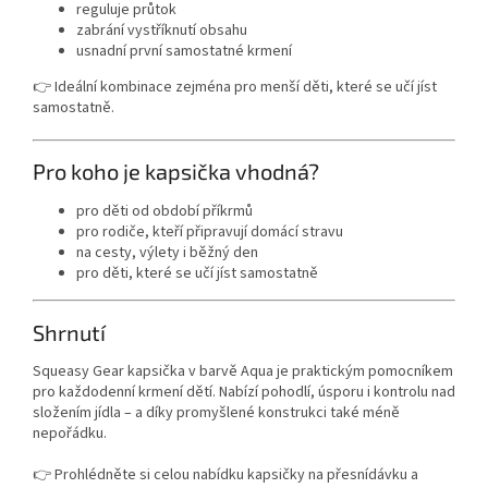
reguluje průtok
zabrání vystříknutí obsahu
usnadní první samostatné krmení
👉 Ideální kombinace zejména pro menší děti, které se učí jíst
samostatně.
Pro koho je kapsička vhodná?
pro děti od období příkrmů
pro rodiče, kteří připravují domácí stravu
na cesty, výlety i běžný den
pro děti, které se učí jíst samostatně
Shrnutí
Squeasy Gear kapsička v barvě Aqua je praktickým pomocníkem
pro každodenní krmení dětí. Nabízí pohodlí, úsporu i kontrolu nad
složením jídla – a díky promyšlené konstrukci také méně
nepořádku.
👉 Prohlédněte si celou nabídku
kapsičky na přesnídávku
a