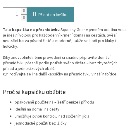
Přidat do košíku
Tato
kapsička na přesnídávku
Squeasy Gear v jemném odstínu Aqua
je ideální volbou pro každodenní krmení doma i na cestách. Svěží,
neutrální barva působí čistě a moderně, takže se hodí pro kluky i
holčičky.
Díky znovuplnitelnému provedení si snadno připravíte domácí
přesnídávku přesně podle potřeb svého dítěte – bez zbytečných
přísad a jednorázových obalů.
👉 Podívejte se i na další
kapsičky na přesnídávku
v naší nabídce.
Proč si kapsičku oblíbíte
opakovaně použitelná – šetří peníze i přírodu
ideální na doma i na cesty
umožňuje plnou kontrolu nad složením jídla
jednoduché použití bez lžičky