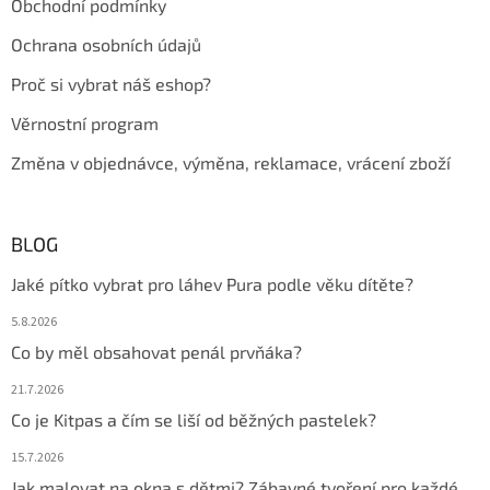
Obchodní podmínky
Ochrana osobních údajů
Proč si vybrat náš eshop?
Věrnostní program
Změna v objednávce, výměna, reklamace, vrácení zboží
BLOG
Jaké pítko vybrat pro láhev Pura podle věku dítěte?
5.8.2026
Co by měl obsahovat penál prvňáka?
21.7.2026
Co je Kitpas a čím se liší od běžných pastelek?
15.7.2026
Jak malovat na okna s dětmi? Zábavné tvoření pro každé