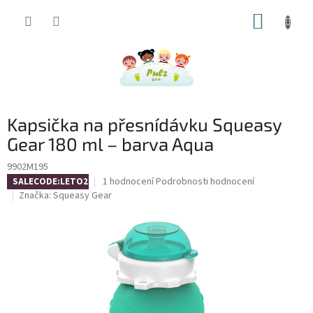
Přejít
NÁKUP
na
obsah
KOŠÍK
Kapsička na přesnídávku Squeasy
Gear 180 ml – barva Aqua
9902M195
Průměrné
1 hodnocení
Podrobnosti hodnocení
SALECODE:LETO26:4:%
hodnocení
Značka:
Squeasy Gear
produktu
je
5,0
z
5
hvězdiček.