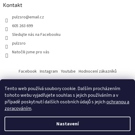
Kontakt
pulzsro
@
email.cz
605 263 699
Sledujte nás na Facebooku
pulzsro
Natočili jsme pro vás
Facebook
Instagram
Youtube
Hodnocení zákazníků
Tento web používá soubory cookie. Dalším procházením
tohoto webu vyjadřujete souhlas s jejich používáním a v
případě poskytnutí dalších osobních údajů s jejich
ochranou a
zpracováním
.
Vytvořil Shoptet
Nastavení
Copyright 2026
PULZ s.r.o.
. Všechna práva vyhrazena.