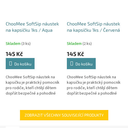
ChooMee SoftSip náustek
ChooMee SoftSip náustek
na kapsičku 1ks / Aqua
na kapsičku 1ks / Červená
Skladem
(3 ks)
Skladem
(2 ks)
145 Kč
145 Kč
Do košíku
Do košíku
ChooMee SoftSip náustek na
ChooMee SoftSip náustek na
kapsičku je praktický pomocník
kapsičku je praktický pomocník
pro rodiče, kteří chtějí dětem
pro rodiče, kteří chtějí dětem
dopřát bezpečné a pohodlné
dopřát bezpečné a pohodlné
krmení z kapsičky bez
krmení z kapsičky bez
nepořádku. Jemný silikonový
nepořádku. Jemný silikonový
náustek...
náustek...
ZOBRAZIT VŠECHNY SOUVISEJÍCÍ PRODUKTY