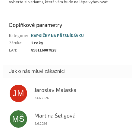
vyberte si variantu, která vám bude nejlépe vyhovovat.
Doplňkové parametry
Kategorie
:
KAPSIČKY NA PŘESNÍDÁVKU
Záruka
:
2 roky
EAN
:
856116007828
Jaroslav Malaska
JM
Hodnocení obchodu je 5 z 5 hvězdiček.
23.6.2026
Martina Šeligová
MŠ
Hodnocení obchodu je 5 z 5 hvězdiček.
8.6.2026