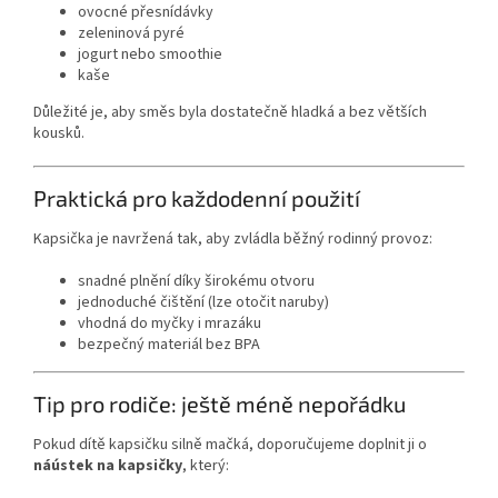
ovocné přesnídávky
zeleninová pyré
jogurt nebo smoothie
kaše
Důležité je, aby směs byla dostatečně hladká a bez větších
kousků.
Praktická pro každodenní použití
Kapsička je navržená tak, aby zvládla běžný rodinný provoz:
snadné plnění díky širokému otvoru
jednoduché čištění (lze otočit naruby)
vhodná do myčky i mrazáku
bezpečný materiál bez BPA
Tip pro rodiče: ještě méně nepořádku
Pokud dítě kapsičku silně mačká, doporučujeme doplnit ji o
náústek na kapsičky
, který: