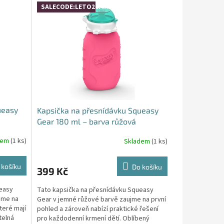
SALECODE:LETO26:4:%
ueasy
Kapsička na přesnídávku Squeasy
Gear 180 ml – barva růžová
dem
(1 ks)
Skladem
(1 ks)
 košíku
Do košíku
399 Kč
ueasy
Tato kapsička na přesnídávku Squeasy
jme na
Gear v jemné růžové barvě zaujme na první
které mají
pohled a zároveň nabízí praktické řešení
telná
pro každodenní krmení dětí. Oblíbený