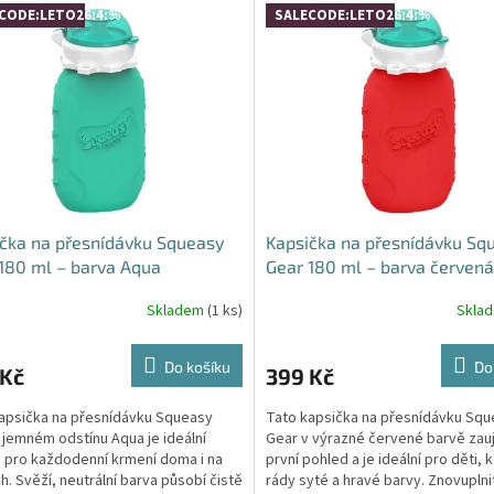
CODE:LETO26:4:%
SALECODE:LETO26:4:%
čka na přesnídávku Squeasy
Kapsička na přesnídávku Sq
180 ml – barva Aqua
Gear 180 ml – barva červená
Skladem
(1 ks)
Skla
rné
cení
ktu
Do košíku
Do
 Kč
399 Kč
apsička na přesnídávku Squeasy
Tato kapsička na přesnídávku Sq
 jemném odstínu Aqua je ideální
Gear v výrazné červené barvě zau
 pro každodenní krmení doma i na
první pohled a je ideální pro děti, 
ček.
h. Svěží, neutrální barva působí čistě
rády syté a hravé barvy. Znovuplni