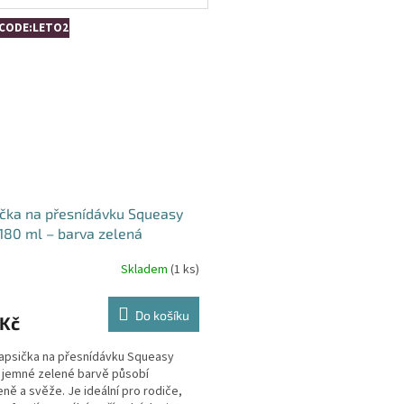
rně, takže...
kapsička vám...
CODE:LETO26:4:%
čka na přesnídávku Squeasy
180 ml – barva zelená
Skladem
(1 ks)
Do košíku
 Kč
apsička na přesnídávku Squeasy
 jemné zelené barvě působí
eně a svěže. Je ideální pro rodiče,