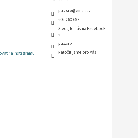
pulzsro
@
email.cz
605 263 699
Sledujte nás na Facebook
u
pulzsro
Natočili jsme pro vás
ovat na Instagramu