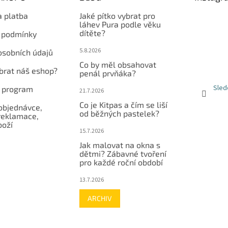
a platba
Jaké pítko vybrat pro
láhev Pura podle věku
dítěte?
 podmínky
5.8.2026
osobních údajů
Co by měl obsahovat
ybrat náš eshop?
penál prvňáka?
Sled
í program
21.7.2026
Co je Kitpas a čím se liší
objednávce,
od běžných pastelek?
reklamace,
boží
15.7.2026
Jak malovat na okna s
dětmi? Zábavné tvoření
pro každé roční období
13.7.2026
ARCHIV