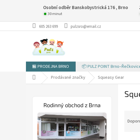
Přejít
Osobní odběr Banskobystrická 176 , Brno
na
obsah
30 minut
605 263 699
pulzsro@email.cz
🏪 PRODEJNA BRNO
📦 PULZ POINT Brno–Řečkovic
Domů
Prodávané značky
Squeasy Gear
P
Squ
o
s
Rodinný obchod z Brna
t
Ř
r
a
a
Dopor
z
n
e
n