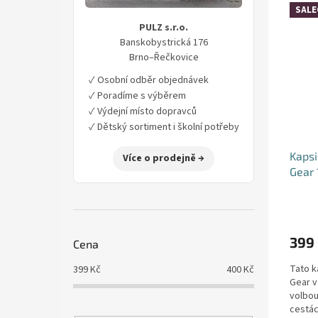
V
n
í
SALE
ý
í
p
PULZ s.r.o.
p
p
a
Banskobystrická 176
i
r
n
Brno–Řečkovice
s
o
e
p
d
✓ Osobní odběr objednávek
l
r
u
✓ Poradíme s výběrem
o
k
✓ Výdejní místo dopravců
d
t
✓ Dětský sortiment i školní potřeby
u
ů
Kapsi
k
Více o prodejně →
Gear 
t
ů
Průmě
hodno
produ
399
je
Cena
5,0
Tato k
z
399
Kč
400
Kč
Gear v
5
volbou
hvězdi
cestác