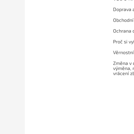
Doprava 
Obchodní
Ochrana 
Proč si v
Věrnostn
Změna v 
výměna, 
vrácení z