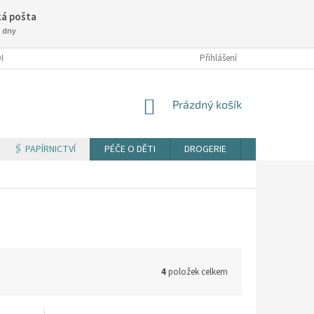
á pošta
3 dny
NÍ PODMÍNKY
Přihlášení
NÁKUPNÍ
Prázdný košík
KOŠÍK
🖇️ PAPÍRNICTVÍ
PÉČE O DĚTI
DROGERIE
TISK DOKUM
4
položek celkem