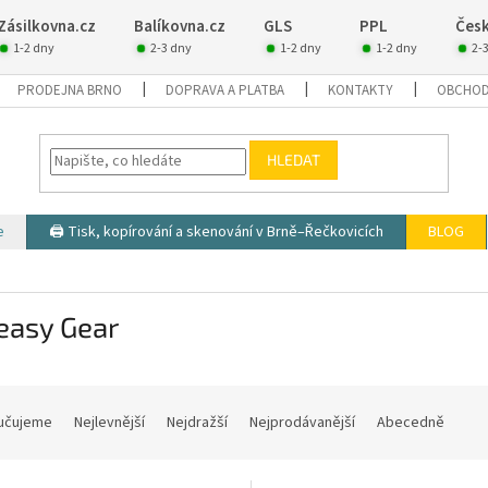
Zásilkovna.cz
Balíkovna.cz
GLS
PPL
Česk
1-2 dny
2-3 dny
1-2 dny
1-2 dny
2-
PRODEJNA BRNO
DOPRAVA A PLATBA
KONTAKTY
OBCHOD
HLEDAT
e
🖨️ Tisk, kopírování a skenování v Brně–Řečkovicích
BLOG
easy Gear
učujeme
Nejlevnější
Nejdražší
Nejprodávanější
Abecedně