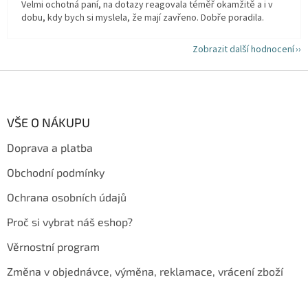
Velmi ochotná paní, na dotazy reagovala téměř okamžitě a i v
dobu, kdy bych si myslela, že mají zavřeno. Dobře poradila.
Zobrazit další hodnocení
Z
á
p
a
VŠE O NÁKUPU
t
Doprava a platba
í
Obchodní podmínky
Ochrana osobních údajů
Proč si vybrat náš eshop?
Věrnostní program
Změna v objednávce, výměna, reklamace, vrácení zboží