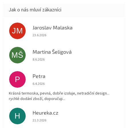
Jaroslav Malaska
JM
Hodnocení obchodu je 5 z 5 hvězdiček.
23.6.2026
Martina Šeligová
MŠ
Hodnocení obchodu je 5 z 5 hvězdiček.
8.6.2026
Petra
P
Hodnocení obchodu je 5 z 5 hvězdiček.
6.4.2026
Krásná termoska, pevná, dobře izoluje, netradiční design...
rychlé dodání zboží, doporučuji...
Heureka.cz
H
Hodnocení obchodu je 5 z 5 hvězdiček.
21.3.2026