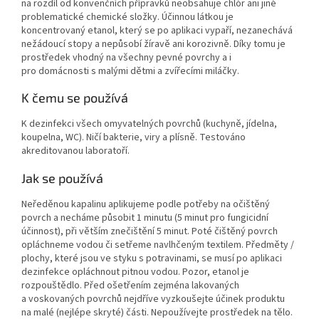
na rozdíl od konvenčních přípravků neobsahuje chlór ani jiné
problematické chemické složky. Účinnou látkou je
koncentrovaný etanol, který se po aplikaci vypaří, nezanechává
nežádoucí stopy a nepůsobí žíravě ani korozivně. Díky tomu je
prostředek vhodný na všechny pevné povrchy a i
pro domácnosti s malými dětmi a zvířecími miláčky.
K čemu se používá
K dezinfekci všech omyvatelných povrchů (kuchyně, jídelna,
koupelna, WC). Ničí bakterie, viry a plísně. Testováno
akreditovanou laboratoří.
Jak se používá
Neředěnou kapalinu aplikujeme podle potřeby na očištěný
povrch a necháme působit 1 minutu (5 minut pro fungicidní
účinnost), při větším znečištění 5 minut. Poté čištěný povrch
opláchneme vodou či setřeme navlhčeným textilem. Předměty /
plochy, které jsou ve styku s potravinami, se musí po aplikaci
dezinfekce opláchnout pitnou vodou. Pozor, etanol je
rozpouštědlo. Před ošetřením zejména lakovaných
a voskovaných povrchů nejdříve vyzkoušejte účinek produktu
na malé (nejlépe skryté) části. Nepoužívejte prostředek na tělo.