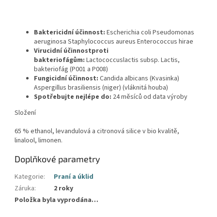
Baktericidní účinnost:
Escherichia coli Pseudomonas
aeruginosa Staphylococcus aureus Enterococcus hirae
Virucidní účinnost
proti
bakteriofágům:
Lactococcuslactis subsp. Lactis,
bakteriofág (P001 a P008)
Fungicidní účinnost:
Candida albicans (Kvasinka)
Aspergillus brasiliensis (niger) (vláknitá houba)
Spotřebujte nejlépe do:
24 měsíců od data výroby
Složení
65 % ethanol, levandulová a citronová silice v bio kvalitě,
linalool, limonen.
Doplňkové parametry
Kategorie
:
Praní a úklid
Záruka
:
2 roky
Položka byla vyprodána…