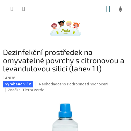
Přejít
NÁKUP
na
obsah
KOŠÍK
Dezinfekční prostředek na
omyvatelné povrchy s citronovou a
levandulovou silicí (lahev 1 l)
142836
Průměrné
Neohodnoceno
Podrobnosti hodnocení
Vyrobeno v ČR
hodnocení
Značka:
Tierra verde
produktu
je
0,0
z
5
hvězdiček.