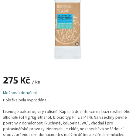
275 Kč
/ ks
Měrná
Možnosti doručení
cena:
Položka byla vyprodána…
Likviduje bakterie, viry i plísně. Kapalná dezinfekce na bázi rostlinného
alkoholu (614 g/kg ethanol, biocid typ PT2 a PT4). Na všechny pevné
povrchy v domácnosti (kuchyně, koupelna, WC), vhodná i pro
potravinářské provozy. Neobsahuje chlór, nezanechává nežádoucí
stopy, určeno i pro domácnosti s malými dětmi a zvířecími miláčky.