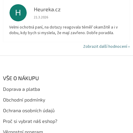
Heureka.cz
H
Hodnocení obchodu je 5 z 5 hvězdiček.
21.3.2026
Velmi ochotná paní, na dotazy reagovala téměř okamžitě a i v
dobu, kdy bych si myslela, že mají zavřeno. Dobře poradila.
Zobrazit další hodnocení
Z
á
p
a
VŠE O NÁKUPU
t
Doprava a platba
í
Obchodní podmínky
Ochrana osobních údajů
Proč si vybrat náš eshop?
Věrnostní program