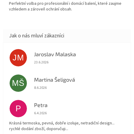
Perfektní volba pro profesionální i domácí balení, které zaujme
vzhledem a zároveň ochrání obsah.
Jaroslav Malaska
JM
Hodnocení obchodu je 5 z 5 hvězdiček.
23.6.2026
Martina Šeligová
MŠ
Hodnocení obchodu je 5 z 5 hvězdiček.
8.6.2026
Petra
P
Hodnocení obchodu je 5 z 5 hvězdiček.
6.4.2026
Krásná termoska, pevná, dobře izoluje, netradiční design...
rychlé dodání zboží, doporučuji...