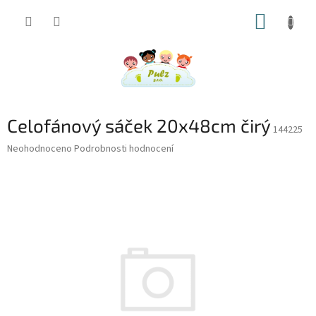
Přejít
NÁKUP
na
obsah
KOŠÍK
Celofánový sáček 20x48cm čirý
144225
Průměrné
Neohodnoceno
Podrobnosti hodnocení
hodnocení
produktu
je
0,0
z
5
hvězdiček.