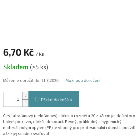
6,70 Kč
/ ks
Měrná
Skladem
(>5 ks)
cena:
Můžeme doručit do:
11.8.2026
Možnosti doručení
Přidat do košíku
Čirý tatrafánový (celofánový) sáček o rozměru 20 × 48 cm je ideální pro
balení potravin, dárků i dekorací. Pevný, průhledný a hygienický
materiál polypropylen (PP) je vhodný pro profesionální i domácí použití
a lze jej snadno svařovat.