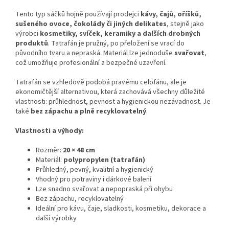
Tento typ sáčků hojně používají prodejci
kávy, čajů, oříšků,
sušeného ovoce, čokolády či jiných delikates
, stejně jako
výrobci
kosmetiky, svíček, keramiky a dalších drobných
produktů
. Tatrafán je pružný, po přeložení se vrací do
původního tvaru a nepraská. Materiál lze jednoduše
svařovat
,
což umožňuje profesionální a bezpečné uzavření.
Tatrafán se vzhledově podobá pravému celofánu, ale je
ekonomičtější alternativou, která zachovává všechny důležité
vlastnosti: průhlednost, pevnost a hygienickou nezávadnost. Je
také
bez zápachu a plně recyklovatelný
.
Vlastnosti a výhody:
Rozměr:
20 × 48 cm
Materiál:
polypropylen (tatrafán)
Průhledný, pevný, kvalitní a hygienický
Vhodný pro potraviny i dárkové balení
Lze snadno svařovat a nepopraská při ohybu
Bez zápachu, recyklovatelný
Ideální pro kávu, čaje, sladkosti, kosmetiku, dekorace a
další výrobky