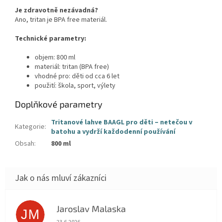
Je zdravotně nezávadná?
Ano, tritan je BPA free materiál.
Technické parametry:
objem: 800 ml
materiál: tritan (BPA free)
vhodné pro: děti od cca 6 let
použití: škola, sport, výlety
Doplňkové parametry
Tritanové lahve BAAGL pro děti – netečou v
Kategorie
:
batohu a vydrží každodenní používání
Obsah
:
800 ml
Jaroslav Malaska
JM
Hodnocení obchodu je 5 z 5 hvězdiček.