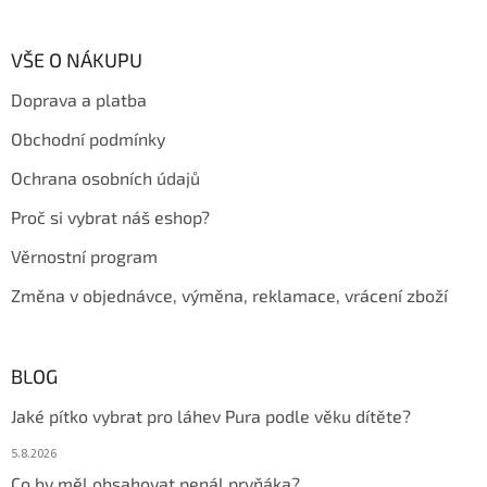
á
p
a
VŠE O NÁKUPU
t
Doprava a platba
í
Obchodní podmínky
Ochrana osobních údajů
Proč si vybrat náš eshop?
Věrnostní program
Změna v objednávce, výměna, reklamace, vrácení zboží
BLOG
Jaké pítko vybrat pro láhev Pura podle věku dítěte?
5.8.2026
Co by měl obsahovat penál prvňáka?