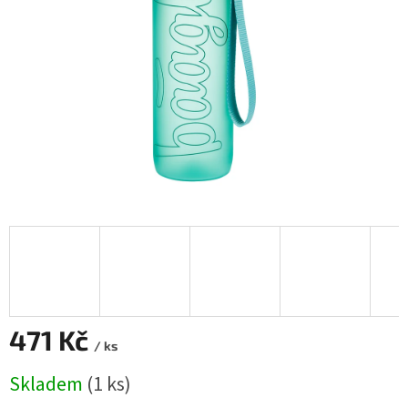
471 Kč
/ ks
Měrná
Skladem
(1 ks)
cena: