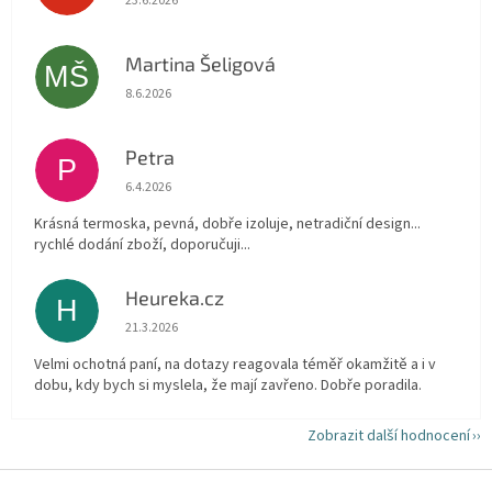
23.6.2026
Martina Šeligová
MŠ
Hodnocení obchodu je 5 z 5 hvězdiček.
8.6.2026
Petra
P
Hodnocení obchodu je 5 z 5 hvězdiček.
6.4.2026
Krásná termoska, pevná, dobře izoluje, netradiční design...
rychlé dodání zboží, doporučuji...
Heureka.cz
H
Hodnocení obchodu je 5 z 5 hvězdiček.
21.3.2026
Velmi ochotná paní, na dotazy reagovala téměř okamžitě a i v
dobu, kdy bych si myslela, že mají zavřeno. Dobře poradila.
Zobrazit další hodnocení
Z