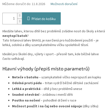
Můžeme doručit do:
11.8.2026
Možnosti doručení
Přidat do košíku
Hledáte lahev, kterou dítě bez problémů zvládne nosit do školy a která
nevytopí batoh
?
Tato tritanová lahev BAAGL je navržená pro každodenní použití – je
lehká, odolná a díky uzamykatelnému víčku spolehlivě těsní.
Ideální pro školní dny, výlety i sport – přesně tam, kde běžné lahve
často selhávají.
Hlavní výhody (přepiš místo parametrů)
Neteče v batohu
– uzamykatelné víčko nepropustí ani kapku
Odolná proti pádu
– tritan vydrží běžné dětské zacházení
Lehká a praktická
– dítě ji bez problémů unese
Snadné otevírání
– zvládnou i menší děti
Poutko na nošení
– pohodlné držení v ruce
Možnost použít i na čaj nebo ovocné nápoje
(díky sítku)