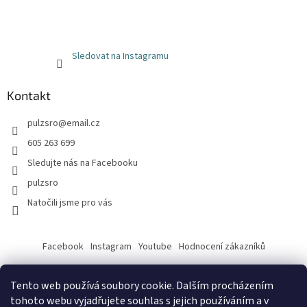
Sledovat na Instagramu
Kontakt
pulzsro
@
email.cz
605 263 699
Sledujte nás na Facebooku
pulzsro
Natočili jsme pro vás
Facebook
Instagram
Youtube
Hodnocení zákazníků
Tento web používá soubory cookie. Dalším procházením
tohoto webu vyjadřujete souhlas s jejich používáním a v