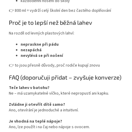
každodenní nošení do školy
👉 800 ml = vydrží celý školní den bez častého doplňování
Proč je to lepší než běžná lahev
Na rozdíl od levných plastových lahví:
nepraskne při pádu
nezapáchá
nevylévá se při nošení
👉 to jsou přesně důvody, proč rodiče kupují znovu
FAQ (doporučuji přidat – zvyšuje konverze)
Teče lahev v batohu?
Ne – má uzamykatelné víčko, které nepropustí ani kapku.
Zvládne ji otevřít dítě samo?
Ano, otevírání je jednoduché a intuitivní.
Je vhodná na teplé nápoje?
Ano, lze použít i na čaj nebo nápoje s ovocem.