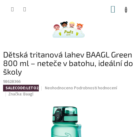
Přejít
NÁKUP
na
obsah
KOŠÍK
Dětská tritanová lahev BAAGL Green
800 ml – neteče v batohu, ideální do
školy
9862B366
Průměrné
Neohodnoceno
Podrobnosti hodnocení
SALECODE:LETO26:4:%
hodnocení
Značka:
Baagl
produktu
je
0,0
z
5
hvězdiček.