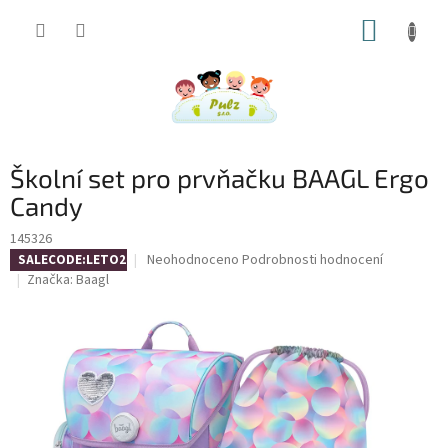
Přejít
NÁKUP
na
obsah
KOŠÍK
Školní set pro prvňačku BAAGL Ergo
Candy
145326
Průměrné
Neohodnoceno
Podrobnosti hodnocení
SALECODE:LETO26:4:%
hodnocení
Značka:
Baagl
produktu
je
0,0
z
5
hvězdiček.