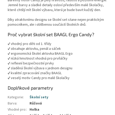
Barevný motiv Candy je plný hravosti, radosti a pozitivní energie.
Jemné barvy a sladké detaily osloví především malé školačky,
které chtějí mít školní výbavu, která je bude bavit každý den.
Díky atraktivnímu designu se školní set stane nejen praktickým
pomocníkem, ale i oblíbenou součástí školních dnů.
Proč vybrat školní set BAAGL Ergo Candy?
✔ vhodný pro děti od 1. třídy
✔ obsahuje aktovku, penál a sáček
✔ ergonomická školní aktovka BAAGL Ergo
✔ nízká hmotnost vhodná pro prvňáčky
✔ reflexní bezpečnostní prvky
✔ sladěná školní výbava v jednom designu
✔ kvalitní zpracování značky BAAGL
✔ veselý motiv Candy pro malé školačky
Doplňkové parametry
Kategorie
:
Školní sety
Barva
:
Růžová
Vhodné pro:
:
Holka