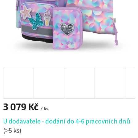
3 079 Kč
/ ks
Měrná
U dodavatele - dodání do 4-6 pracovních dnů
cena:
(>5 ks)