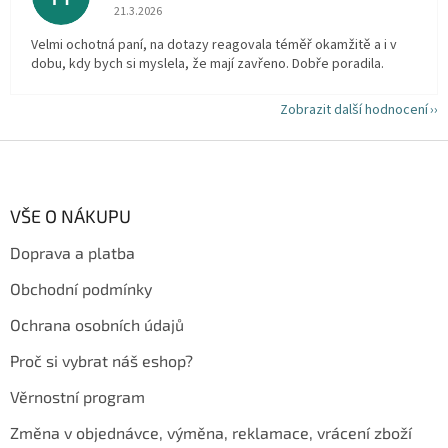
Hodnocení obchodu je 5 z 5 hvězdiček.
21.3.2026
Velmi ochotná paní, na dotazy reagovala téměř okamžitě a i v
dobu, kdy bych si myslela, že mají zavřeno. Dobře poradila.
Zobrazit další hodnocení
Z
á
p
a
VŠE O NÁKUPU
t
Doprava a platba
í
Obchodní podmínky
Ochrana osobních údajů
Proč si vybrat náš eshop?
Věrnostní program
Změna v objednávce, výměna, reklamace, vrácení zboží