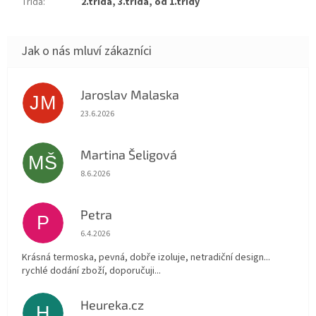
Třída
:
2.třída, 3.třída, od 1.třídy
Jaroslav Malaska
JM
Hodnocení obchodu je 5 z 5 hvězdiček.
23.6.2026
Martina Šeligová
MŠ
Hodnocení obchodu je 5 z 5 hvězdiček.
8.6.2026
Petra
P
Hodnocení obchodu je 5 z 5 hvězdiček.
6.4.2026
Krásná termoska, pevná, dobře izoluje, netradiční design...
rychlé dodání zboží, doporučuji...
Heureka.cz
H