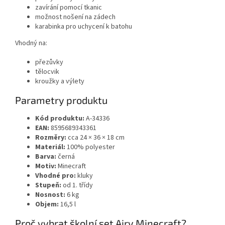
zavírání pomocí tkanic
možnost nošení na zádech
karabinka pro uchycení k batohu
Vhodný na:
přezůvky
tělocvik
kroužky a výlety
Parametry produktu
Kód produktu:
A-34336
EAN:
8595689343361
Rozměry:
cca 24 × 36 × 18 cm
Materiál:
100% polyester
Barva:
černá
Motiv:
Minecraft
Vhodné pro:
kluky
Stupeň:
od 1. třídy
Nosnost:
6 kg
Objem:
16,5 l
Proč vybrat školní set Airy Minecraft?