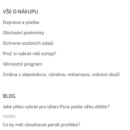
p
a
VŠE O NÁKUPU
t
Doprava a platba
í
Obchodní podmínky
Ochrana osobních údajů
Proč si vybrat náš eshop?
Věrnostní program
Změna v objednávce, výměna, reklamace, vrácení zboží
BLOG
Jaké pítko vybrat pro láhev Pura podle věku dítěte?
5.8.2026
Co by měl obsahovat penál prvňáka?