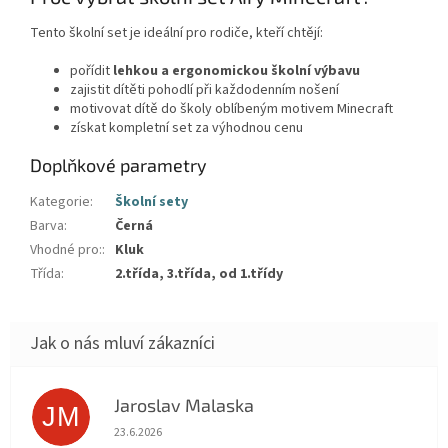
Tento školní set je ideální pro rodiče, kteří chtějí:
pořídit
lehkou a ergonomickou školní výbavu
zajistit dítěti pohodlí při každodenním nošení
motivovat dítě do školy oblíbeným motivem
Minecraft
získat kompletní set za výhodnou cenu
Doplňkové parametry
Kategorie
:
Školní sety
Barva
:
Černá
Vhodné pro:
:
Kluk
Třída
:
2.třída, 3.třída, od 1.třídy
Jaroslav Malaska
JM
Hodnocení obchodu je 5 z 5 hvězdiček.
23.6.2026