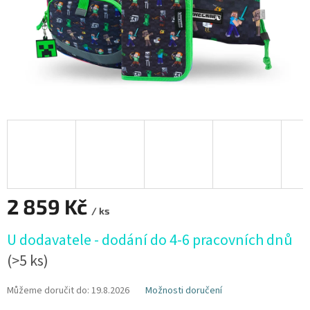
2 859 Kč
/ ks
Měrná
U dodavatele - dodání do 4-6 pracovních dnů
cena:
(>5 ks)
Můžeme doručit do:
19.8.2026
Možnosti doručení