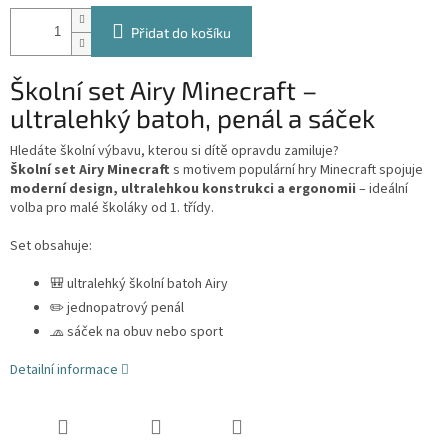
Přidat do košíku
Školní set Airy Minecraft –
ultralehký batoh, penál a sáček
Hledáte školní výbavu, kterou si dítě opravdu zamiluje?
Školní set Airy Minecraft
s motivem populární hry
Minecraft
spojuje
moderní design, ultralehkou konstrukci a ergonomii
– ideální
volba pro malé školáky od 1. třídy.
Set obsahuje:
🎒 ultralehký školní batoh Airy
✏️ jednopatrový penál
🧢 sáček na obuv nebo sport
Detailní informace