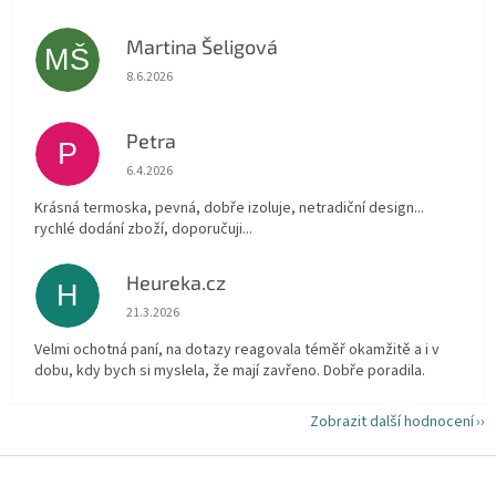
Martina Šeligová
MŠ
Hodnocení obchodu je 5 z 5 hvězdiček.
8.6.2026
Petra
P
Hodnocení obchodu je 5 z 5 hvězdiček.
6.4.2026
Krásná termoska, pevná, dobře izoluje, netradiční design...
rychlé dodání zboží, doporučuji...
Heureka.cz
H
Hodnocení obchodu je 5 z 5 hvězdiček.
21.3.2026
Velmi ochotná paní, na dotazy reagovala téměř okamžitě a i v
dobu, kdy bych si myslela, že mají zavřeno. Dobře poradila.
Zobrazit další hodnocení
Z
á