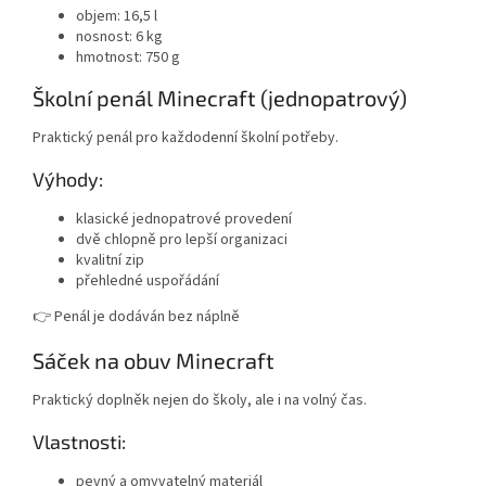
objem: 16,5 l
nosnost: 6 kg
hmotnost: 750 g
Školní penál Minecraft (jednopatrový)
Praktický penál pro každodenní školní potřeby.
Výhody:
klasické jednopatrové provedení
dvě chlopně pro lepší organizaci
kvalitní zip
přehledné uspořádání
👉 Penál je dodáván bez náplně
Sáček na obuv Minecraft
Praktický doplněk nejen do školy, ale i na volný čas.
Vlastnosti:
pevný a omyvatelný materiál