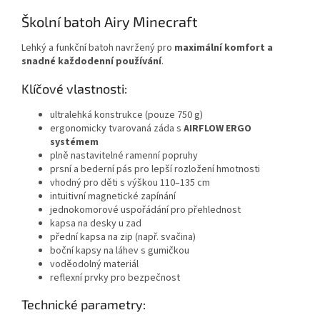
Školní batoh Airy Minecraft
Lehký a funkční batoh navržený pro
maximální komfort a
snadné každodenní používání
.
Klíčové vlastnosti:
ultralehká konstrukce (pouze 750 g)
ergonomicky tvarovaná záda s
AIRFLOW ERGO
systémem
plně nastavitelné ramenní popruhy
prsní a bederní pás pro lepší rozložení hmotnosti
vhodný pro děti s výškou 110–135 cm
intuitivní magnetické zapínání
jednokomorové uspořádání pro přehlednost
kapsa na desky u zad
přední kapsa na zip (např. svačina)
boční kapsy na láhev s gumičkou
voděodolný materiál
reflexní prvky pro bezpečnost
Technické parametry: