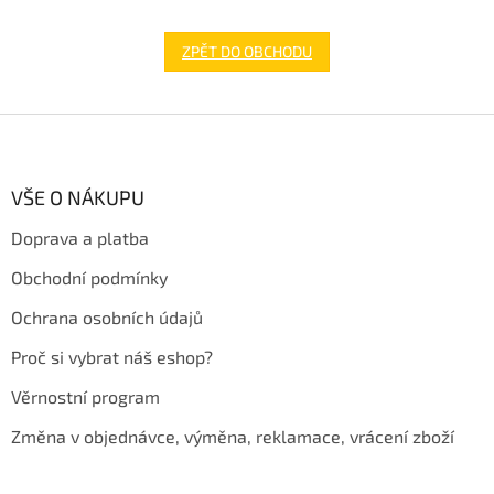
ZPĚT DO OBCHODU
Z
á
p
a
VŠE O NÁKUPU
t
Doprava a platba
í
Obchodní podmínky
Ochrana osobních údajů
Proč si vybrat náš eshop?
Věrnostní program
Změna v objednávce, výměna, reklamace, vrácení zboží