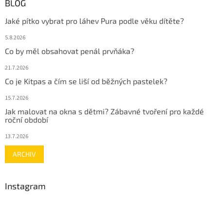
BLOG
Jaké pítko vybrat pro láhev Pura podle věku dítěte?
5.8.2026
Co by měl obsahovat penál prvňáka?
21.7.2026
Co je Kitpas a čím se liší od běžných pastelek?
15.7.2026
Jak malovat na okna s dětmi? Zábavné tvoření pro každé
roční období
13.7.2026
ARCHIV
Instagram