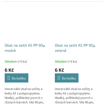
Různé barvy, síla materiálu 90
mm, síla 90 μm.
μm.
Obal na sešit A5 PP 90µ
Obal na sešit A5 PP 90µ
modrá
zelená
Skladem
(>5 ks)
Skladem
(>5 ks)
6 Kč
6 Kč
Do košíku
Do košíku
Univerzální obal na sešity a
Univerzální obal na sešity a
knihy A5 z polypropylenu.
knihy A5 z polypropylenu.
Hladký, průhledný povrch v
Hladký, průhledný povrch v
různých barvách. Síla 90 μm,
různých barvách. Síla 90 μm,