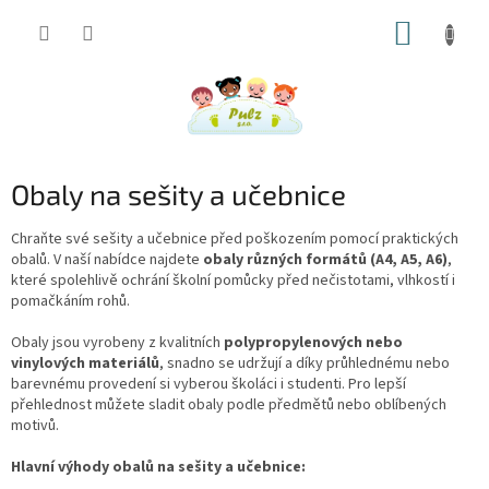
Přejít
NÁKUP
na
obsah
KOŠÍK
Obaly na sešity a učebnice
Chraňte své sešity a učebnice před poškozením pomocí praktických
obalů. V naší nabídce najdete
obaly různých formátů (A4, A5, A6)
,
které spolehlivě ochrání školní pomůcky před nečistotami, vlhkostí i
pomačkáním rohů.
Obaly jsou vyrobeny z kvalitních
polypropylenových nebo
vinylových materiálů
, snadno se udržují a díky průhlednému nebo
barevnému provedení si vyberou školáci i studenti. Pro lepší
přehlednost můžete sladit obaly podle předmětů nebo oblíbených
motivů.
Hlavní výhody obalů na sešity a učebnice: