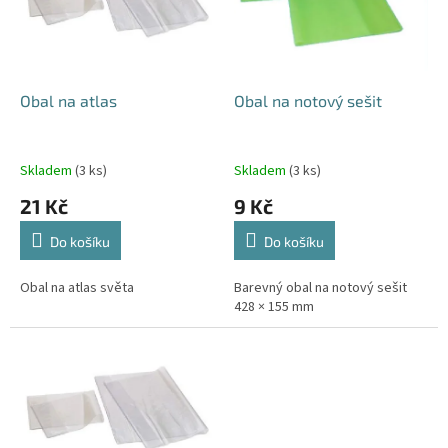
s
p
r
o
d
Obal na atlas
Obal na notový sešit
u
k
t
Skladem
(3 ks)
Skladem
(3 ks)
ů
21 Kč
9 Kč
Do košíku
Do košíku
Obal na atlas světa
Barevný obal na notový sešit
428 × 155 mm