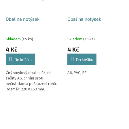
Obal na notýsek
Obal na notýsek
Skladem
(>5 ks)
Skladem
(>5 ks)
4 Kč
4 Kč
Do košíku
Do košíku
Čirý vinylový obal na školní
A6, PVC, BF
sešity A6, chrání proti
nečistotám a poškození rohů.
Rozměr: 220 × 153 mm.