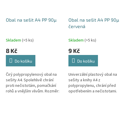
Obal na sešit A4 PP 90µ
Obal na sešit A4 PP 90µ
červená
Skladem
(>5 ks)
Skladem
(>5 ks)
8 Kč
9 Kč
Do košíku
Do košíku
Čirý polypropylenový obal na
Univerzální plastový obal na
sešity A4. Spolehlivě chrání
sešity a knihy A4 z
proti nečistotám, pomačkání
polypropylenu, chrání před
rohů a vnějším vlivům. Rozměr:
opotřebením a nečistotami.
215 × 305 mm.
Různé barvy, síla materiálu 90
μm.