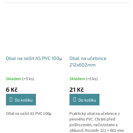
rozměr 148 × 210 mm.
rozměr 148 × 210 mm.
Obal na sešit A5 PVC 100µ
Obal na učebnice
212x602mm
Skladem
(>5 ks)
Skladem
(>5 ks)
6 Kč
21 Kč
Do košíku
Do košíku
Obal na sešit A5 PVC 100µ
Praktický obal na učebnice z
pevného PVC. Chrání před
poškozením, nečistotami a
vlhkostí. Rozměr 212 × 602 mm.