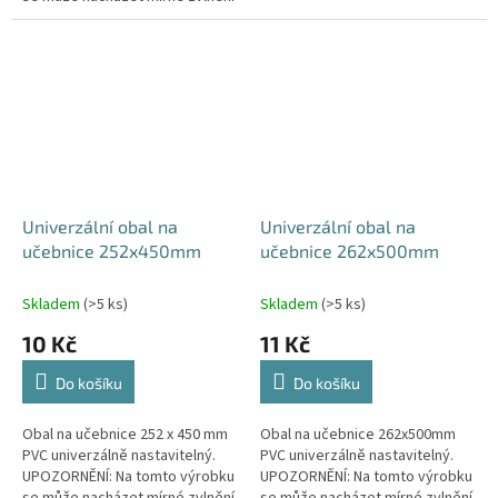
v místě lepicího okraje. Vada
nemá vliv na funkčnost výrobku.
Univerzální obal na
Univerzální obal na
učebnice 252x450mm
učebnice 262x500mm
Skladem
(>5 ks)
Skladem
(>5 ks)
10 Kč
11 Kč
Do košíku
Do košíku
Obal na učebnice 252 x 450 mm
Obal na učebnice 262x500mm
PVC univerzálně nastavitelný.
PVC univerzálně nastavitelný.
UPOZORNĚNÍ: Na tomto výrobku
UPOZORNĚNÍ: Na tomto výrobku