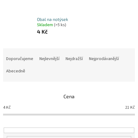
Obal na notýsek
Skladem
(>5 ks)
4 Kč
Ř
a
Doporučujeme
Nejlevnější
Nejdražší
Nejprodávanější
z
e
Abecedně
n
í
p
Cena
r
o
4
Kč
21
Kč
d
u
k
t