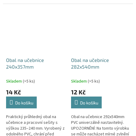
Obal na učebnice
Obal na učebnice
240x357mm
282x540mm
Skladem
(>5 ks)
Skladem
(>5 ks)
14 Kč
12 Kč
Do košíku
Do košíku
Praktický průhledný obal na
Obal na učebnice 292x540mm
učebnice a pracovní sešity s
PVC univerzálně nastavitelný.
výškou 235–240 mm. Vyrobený z
UPOZORNĚNÍ: Na tomto výrobku
odolného PVC, chrání před
se může nacházet mírné zvlnění