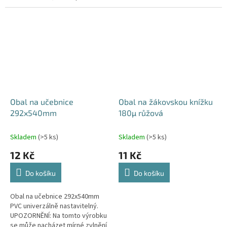
nečistotami a opotřebením.
v místě lepicího okraje. Vada
nemá vliv na funkčnost výrobku.
Obal na učebnice
Obal na žákovskou knížku
292x540mm
180µ růžová
Skladem
(>5 ks)
Skladem
(>5 ks)
12 Kč
11 Kč
Do košíku
Do košíku
Obal na učebnice 292x540mm
PVC univerzálně nastavitelný.
UPOZORNĚNÍ: Na tomto výrobku
se může nacházet mírné zvlnění