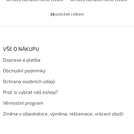
se může nacházet mírné zvlnění
se může nacházet mírné zvlnění
v místě lepicího okraje. Vada
v místě lepicího okraje. Vada
nemá vliv na funkčnost...
nemá vliv na funkčnost výrobku.
18
položek celkem
O
v
l
Z
á
á
d
p
a
a
VŠE O NÁKUPU
c
t
í
Doprava a platba
í
p
r
Obchodní podmínky
v
k
Ochrana osobních údajů
y
v
Proč si vybrat náš eshop?
ý
p
Věrnostní program
i
s
Změna v objednávce, výměna, reklamace, vrácení zboží
u