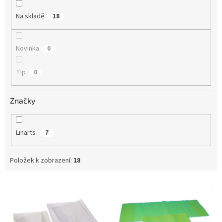
ů
Na skladě
18
Novinka
0
Tip
0
Značky
Linarts
7
Položek k zobrazení:
18
V
ý
p
i