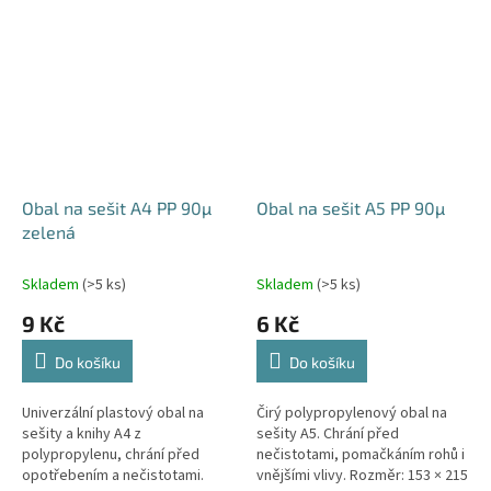
Obal na sešit A4 PP 90µ
Obal na sešit A5 PP 90µ
zelená
Skladem
(>5 ks)
Skladem
(>5 ks)
9 Kč
6 Kč
Do košíku
Do košíku
Univerzální plastový obal na
Čirý polypropylenový obal na
sešity a knihy A4 z
sešity A5. Chrání před
polypropylenu, chrání před
nečistotami, pomačkáním rohů i
opotřebením a nečistotami.
vnějšími vlivy. Rozměr: 153 × 215