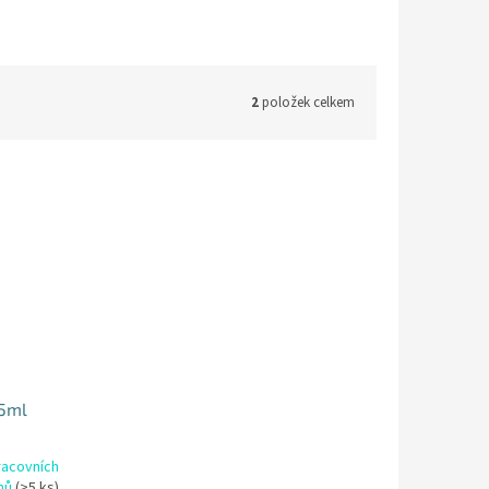
2
položek celkem
,5ml
racovních
nů
(>5 ks)