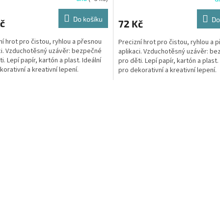
Do košíku
Do
č
72 Kč
ní hrot pro čistou, ryhlou a přesnou
Precizní hrot pro čistou, ryhlou a 
ci. Vzduchotěsný uzávěr: bezpečné
aplikaci. Vzduchotěsný uzávěr: b
i. Lepí papír, kartón a plast. Ideální
pro děti. Lepí papír, kartón a plast.
orativní a kreativní lepení.
pro dekorativní a kreativní lepení.
huje...
Neobsahuje...
O
v
l
á
d
a
c
í
p
r
v
k
y
v