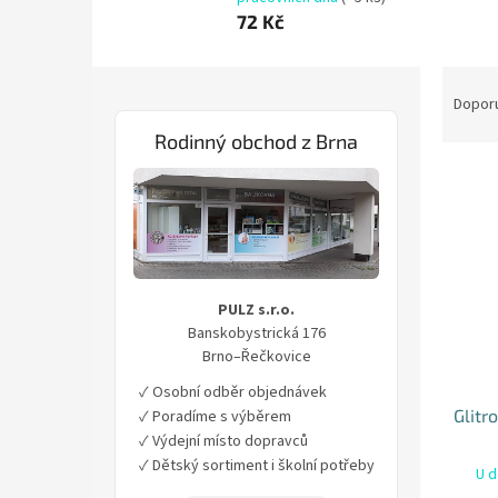
72 Kč
P
Ř
o
a
Dopor
s
z
Rodinný obchod z Brna
t
e
r
n
V
a
í
ý
n
p
p
n
r
i
í
o
s
p
d
PULZ s.r.o.
p
a
u
Banskobystrická 176
r
n
k
Brno–Řečkovice
o
e
t
d
✓ Osobní odběr objednávek
l
ů
u
Glitr
✓ Poradíme s výběrem
k
✓ Výdejní místo dopravců
t
✓ Dětský sortiment i školní potřeby
U d
ů