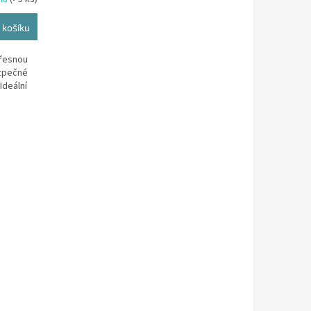
 košíku
přesnou
ezpečné
 Ideální