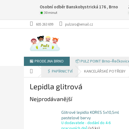
Přejít
Osobní odběr Banskobystrická 176 , Brno
na
obsah
30 minut
605 263 699
pulzsro@email.cz
🏪 PRODEJNA BRNO
📦 PULZ POINT Brno–Řečkovic
Domů
🖇️ PAPÍRNICTVÍ
KANCELÁŘSKÉ POTŘEBY
Lepidla glitrová
Nejprodávanější
Glitrové lepidlo KORES 5x10,5ml
pastelové barvy
U dodavatele - dodání do 4-6
pracovních dnů
(>5 ks)