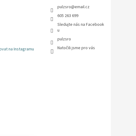
pulzsro
@
email.cz
605 263 699
Sledujte nás na Facebook
u
pulzsro
Natočili jsme pro vás
ovat na Instagramu