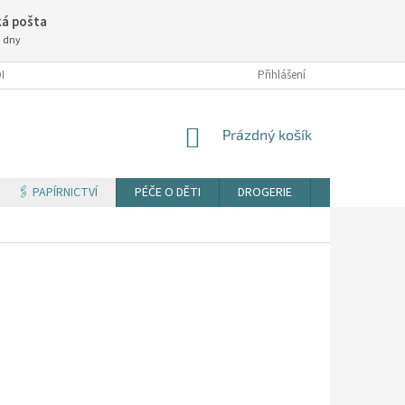
á pošta
3 dny
NÍ PODMÍNKY
Přihlášení
NÁKUPNÍ
Prázdný košík
KOŠÍK
🖇️ PAPÍRNICTVÍ
PÉČE O DĚTI
DROGERIE
TISK DOKUM