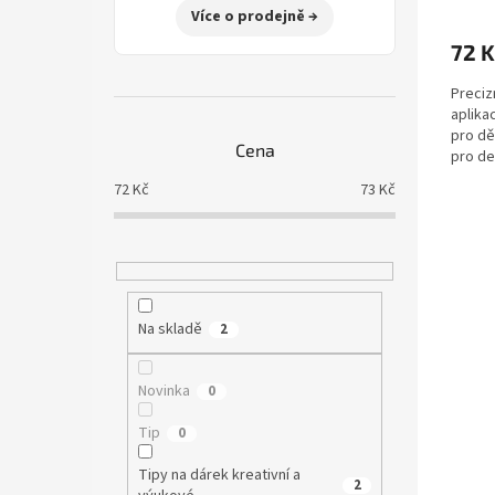
Více o prodejně →
72 K
Preciz
aplika
pro dět
Cena
pro dek
Neobsa
72
Kč
73
Kč
Na skladě
2
Novinka
0
Tip
0
Tipy na dárek kreativní a
2