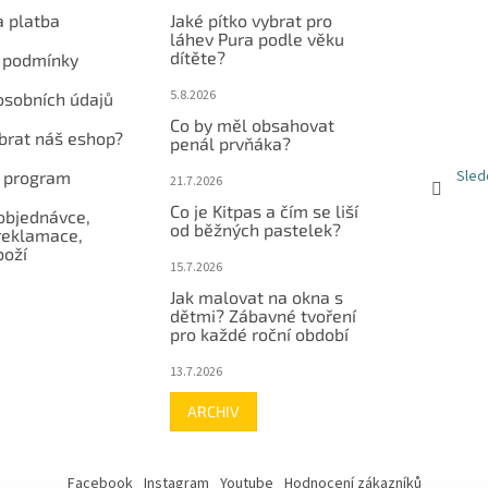
a platba
Jaké pítko vybrat pro
láhev Pura podle věku
dítěte?
 podmínky
5.8.2026
osobních údajů
Co by měl obsahovat
ybrat náš eshop?
penál prvňáka?
Sled
í program
21.7.2026
Co je Kitpas a čím se liší
objednávce,
od běžných pastelek?
reklamace,
boží
15.7.2026
Jak malovat na okna s
dětmi? Zábavné tvoření
pro každé roční období
13.7.2026
ARCHIV
Facebook
Instagram
Youtube
Hodnocení zákazníků