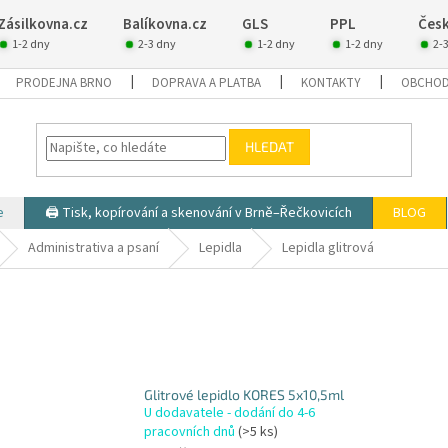
Zásilkovna.cz
Balíkovna.cz
GLS
PPL
Česk
1-2 dny
2-3 dny
1-2 dny
1-2 dny
2-
PRODEJNA BRNO
DOPRAVA A PLATBA
KONTAKTY
OBCHOD
HLEDAT
e
🖨️ Tisk, kopírování a skenování v Brně–Řečkovicích
BLOG
Administrativa a psaní
Lepidla
Lepidla glitrová
Glitrové lepidlo KORES 5x10,5ml
U dodavatele - dodání do 4-6
pracovních dnů
(>5 ks)