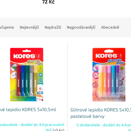
72 Kč
učujeme
Nejlevnější
Nejdražší
Nejprodávanější
Abecedně
ové lepidlo KORES 5x10,5ml
Glitrové lepidlo KORES 5x10
pastelové barvy
odavatele - dodání do 4-6 pracovních
U dodavatele - dodání do 4-6 p
dnů
(>5 ks)
d