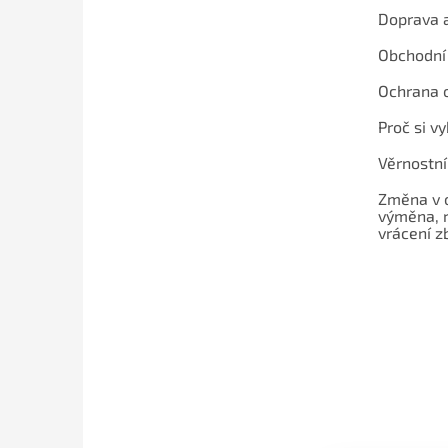
Doprava 
Obchodní
Ochrana 
Proč si v
Věrnostn
Změna v 
výměna, 
vrácení z