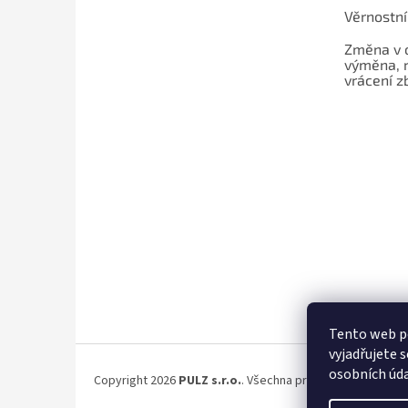
Věrnostn
Změna v 
výměna, 
vrácení z
Tento web p
vyjadřujete s
osobních úda
Copyright 2026
PULZ s.r.o.
. Všechna práva vyhrazena.