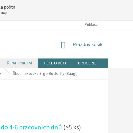
á pošta
3 dny
NÍ PODMÍNKY
Přihlášení
NÁKUPNÍ
Prázdný košík
KOŠÍK
🖇️ PAPÍRNICTVÍ
PÉČE O DĚTI
DROGERIE
TISK DOKUM
o
Školní aktovka Ergo Butterfly (Baagl)
 do 4-6 pracovních dnů
(>5 ks)