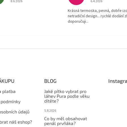
8.6.2026
6.4.2026
Krásná termoska, pevná, dobře izo
netradiční design... rychlé dodání z
doporučuji...
NÁKUPU
BLOG
Instagr
a platba
Jaké pítko vybrat pro
láhev Pura podle věku
dítěte?
 podmínky
5.8.2026
osobních údajů
Co by měl obsahovat
ybrat náš eshop?
penál prvňáka?