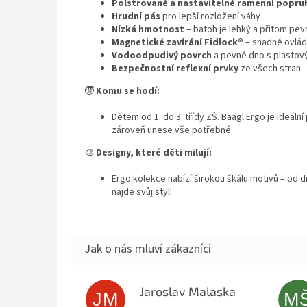
Polstrované a nastavitelné ramenní popru
Hrudní pás
pro lepší rozložení váhy
Nízká hmotnost
– batoh je lehký a přitom pev
Magnetické zavírání Fidlock®
– snadné ovládá
Vodoodpudivý povrch
a pevné dno s plastov
Bezpečnostní reflexní prvky
ze všech stran
🧒
Komu se hodí:
Dětem od 1. do 3. třídy ZŠ. Baagl Ergo je ideáln
zároveň unese vše potřebné.
🎨
Designy, které děti milují:
Ergo kolekce nabízí širokou škálu motivů – od d
najde svůj styl!
Jaroslav Malaska
JM
M
Hodnocení obchodu je 5 z 5 hvězdiček.