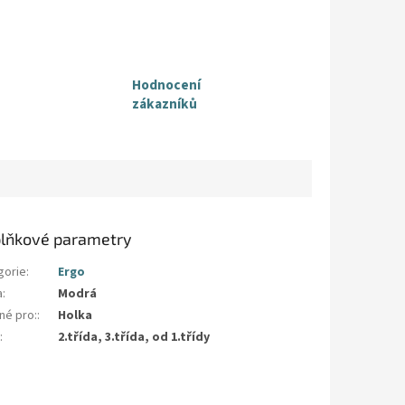
Hodnocení
zákazníků
lňkové parametry
gorie
:
Ergo
a
:
Modrá
né pro:
:
Holka
a
:
2.třída, 3.třída, od 1.třídy