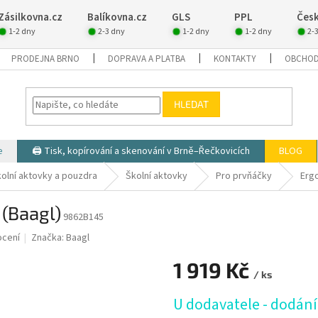
Zásilkovna.cz
Balíkovna.cz
GLS
PPL
Česk
1-2 dny
2-3 dny
1-2 dny
1-2 dny
2-
PRODEJNA BRNO
DOPRAVA A PLATBA
KONTAKTY
OBCHOD
HLEDAT
e
🖨️ Tisk, kopírování a skenování v Brně–Řečkovicích
BLOG
olní aktovky a pouzdra
Školní aktovky
Pro prvňáčky
Erg
 (Baagl)
9862B145
ocení
Značka:
Baagl
1 919 Kč
/ ks
Měrná
U dodavatele - dodání
cena: