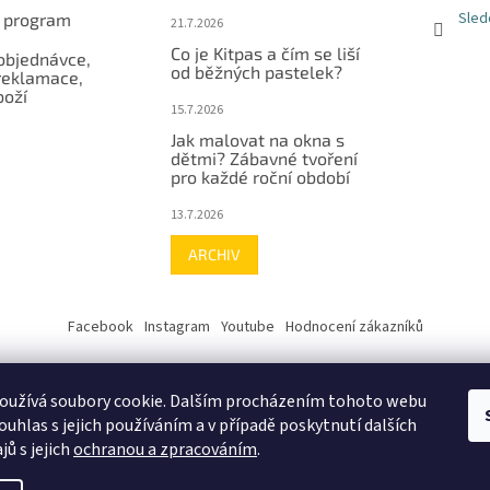
Sled
í program
21.7.2026
Co je Kitpas a čím se liší
objednávce,
od běžných pastelek?
reklamace,
boží
15.7.2026
Jak malovat na okna s
dětmi? Zábavné tvoření
pro každé roční období
13.7.2026
ARCHIV
Facebook
Instagram
Youtube
Hodnocení zákazníků
oužívá soubory cookie. Dalším procházením tohoto webu
ouhlas s jejich používáním a v případě poskytnutí dalších
jů s jejich
ochranou a zpracováním
.