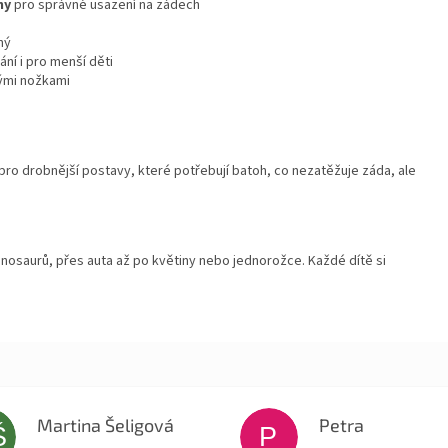
hy
pro správné usazení na zádech
ný
ní i pro menší děti
ými nožkami
í pro drobnější postavy, které potřebují batoh, co nezatěžuje záda, ale
inosaurů, přes auta až po květiny nebo jednorožce. Každé dítě si
Martina Šeligová
Petra
Š
P
Hodnocení obchodu je 5 z 5 hvězdiček.
Hodnocení obchodu je