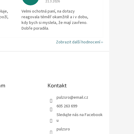
21.3.2026
luje,
Velmi ochotná paní, na dotazy
boží,
reagovala téměř okamžitě a i v dobu,
kdy bych si myslela, že mají zavřeno.
Dobře poradila.
Zobrazit další hodnocení
am
Kontakt
pulzsro
@
email.cz
605 263 699
Sledujte nás na Facebook
u
pulzsro