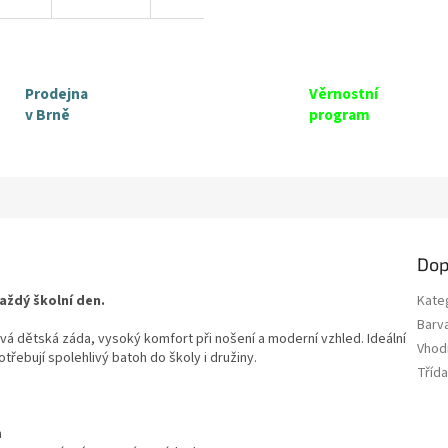
Prodejna
Věrnostní
v Brně
program
Dop
aždý školní den.
Kate
Barv
vá dětská záda, vysoký komfort při nošení a moderní vzhled. Ideální
Vhod
otřebují spolehlivý batoh do školy i družiny.
Tříd
m