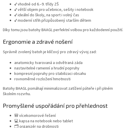
í
✔️ vhodné od 6.–9. třídy ZŠ
p
✔️ větší objem pro učebnice, sešity i notebook
r
✔️ ideální do školy, na sport i volný čas
v
✔️ moderní střih přizpůsobený starším dětem
k
Díky tomu jsou batohy BAAGL perfektní volbou pro každodenní použití.
y
v
Ergonomie a zdravé nošení
ý
p
Správně zvolený batoh je klíčový pro zdravý vývoj zad:
i
s
anatomicky tvarovaná a odvětraná záda
u
nastavitelné ramenní a hrudní popruhy
kompresní popruhy pro stabilizaci obsahu
rovnoměrné rozložení hmotnosti
Batohy BAAGL pomáhají minimalizovat zatížení páteře i při plném
školním rozvrhu.
Promyšlené uspořádání pro přehlednost
🎒 vícekomorové řešení
💻 kapsa na notebook nebo tablet
🗂️ organizér na drobnosti