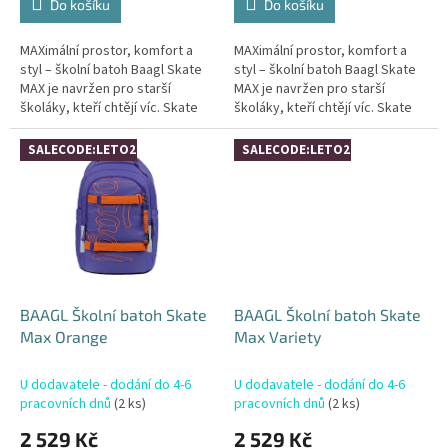
Do košíku
Do košíku
MAXimální prostor, komfort a
MAXimální prostor, komfort a
styl – školní batoh Baagl Skate
styl – školní batoh Baagl Skate
MAX je navržen pro starší
MAX je navržen pro starší
školáky, kteří chtějí víc. Skate
školáky, kteří chtějí víc. Skate
MAX vychází z populární řady
MAX vychází z populární řady
Skate, ale nabízí ještě...
Skate, ale nabízí ještě...
SALECODE:LETO26:4:%
SALECODE:LETO26:4:%
BAAGL Školní batoh Skate
BAAGL Školní batoh Skate
Max Orange
Max Variety
U dodavatele - dodání do 4-6
U dodavatele - dodání do 4-6
pracovních dnů
(2 ks)
pracovních dnů
(2 ks)
2 529 Kč
2 529 Kč