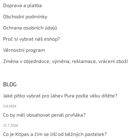
t
Doprava a platba
í
Obchodní podmínky
Ochrana osobních údajů
Proč si vybrat náš eshop?
Věrnostní program
Změna v objednávce, výměna, reklamace, vrácení zboží
BLOG
Jaké pítko vybrat pro láhev Pura podle věku dítěte?
5.8.2026
Co by měl obsahovat penál prvňáka?
21.7.2026
Co je Kitpas a čím se liší od běžných pastelek?