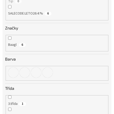
Tip
0
SALECODE:LETO26:4:%
6
Značky
Baagl
6
Barva
Třída
3.třída
1