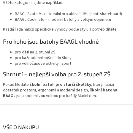
V této kategorii najdete například:
BAAGL Skate Max
– ideální pro aktivní děti (např. skateboard)
BAAGL Coolmate
– moderní batohy s velkým objemem
Každá řada nabízí specifické výhody podle stylu a potřeb dítěte.
Pro koho jsou batohy BAAGL vhodné
pro děti na 2. stupni ZŠ
pro každodenní nošení do školy
pro volnočasové aktivity i sport
Shrnutí – nejlepší volba pro 2. stupeň ZŠ
Pokud hledáte
školní batoh pro starší školáky
, který nabízí
dostatek prostoru, ergonomii a moderní design,
školní batohy
BAAGL
jsou spolehlivou volbou pro každý školní den.
Z
á
p
a
VŠE O NÁKUPU