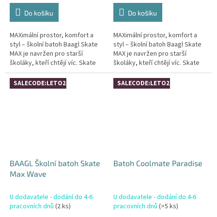
Do košíku
Do košíku
MAXimální prostor, komfort a
MAXimální prostor, komfort a
styl – školní batoh Baagl Skate
styl – školní batoh Baagl Skate
MAX je navržen pro starší
MAX je navržen pro starší
školáky, kteří chtějí víc. Skate
školáky, kteří chtějí víc. Skate
MAX vychází z populární řady
MAX vychází z populární řady
Skate, ale nabízí ještě...
Skate, ale nabízí ještě...
SALECODE:LETO26:4:%
SALECODE:LETO26:4:%
BAAGL Školní batoh Skate
Batoh Coolmate Paradise
Max Wave
U dodavatele - dodání do 4-6
U dodavatele - dodání do 4-6
pracovních dnů
(2 ks)
pracovních dnů
(>5 ks)