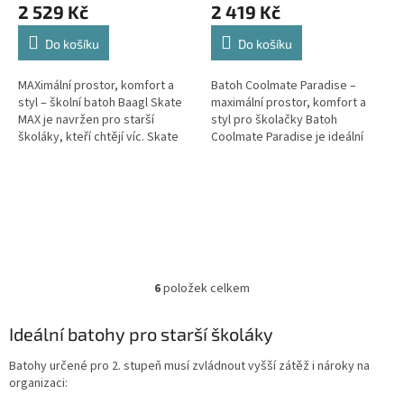
2 529 Kč
2 419 Kč
Do košíku
Do košíku
MAXimální prostor, komfort a
Batoh Coolmate Paradise –
styl – školní batoh Baagl Skate
maximální prostor, komfort a
MAX je navržen pro starší
styl pro školačky Batoh
školáky, kteří chtějí víc. Skate
Coolmate Paradise je ideální
MAX vychází z populární řady
volbou pro starší školačky,
Skate, ale nabízí ještě...
které potřebují dostatek
prostoru,...
6
položek celkem
O
v
l
Ideální batohy pro starší školáky
á
d
Batohy určené pro 2. stupeň musí zvládnout vyšší zátěž i nároky na
a
organizaci:
c