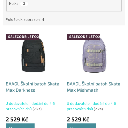
Holka
3
Položek k zobrazení:
6
V
SALECODE:LETO26:4:%
SALECODE:LETO26:4:%
ý
p
i
s
p
r
o
d
BAAGL Školní batoh Skate
BAAGL Školní batoh Skate
u
Max Darkness
Max Mishmash
k
t
U dodavatele - dodání do 4-6
U dodavatele - dodání do 4-6
ů
pracovních dnů
(2 ks)
pracovních dnů
(2 ks)
2 529 Kč
2 529 Kč