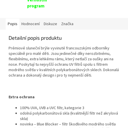
Věrnostní
program
Popis
Hodnocení
Diskuze
Značka
Detailní popis produktu
Prémiové sluneční brýle vyvinuté francouzskými odborníky
speciálně pro malé děti. Jsou jedinečné díky nerozbitnému,
flexibilnímu, extra lehkému rámu, který netlačí za oušky ani na
nose. Poskytují tu nejvyšší ochranu UV filtrů spolu s filtrem
modrého světla v kvalitních polykarbonátových sklech. Dokonalá
ochrana a dokonalý design i pro ty nejmenší děti.
Extra ochrana
100% UVA, UVB a UVC filtr, kategorie 3
odolná polykarbonátová skla (kvalitnější filtr než akrylová
skla)
novinka – Blue Blocker – filtr škodlivého modrého světla