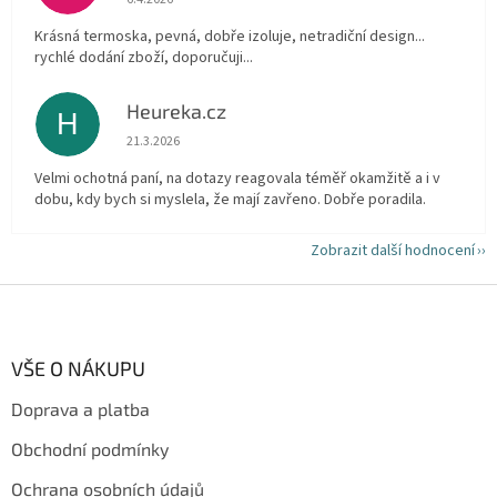
Krásná termoska, pevná, dobře izoluje, netradiční design...
rychlé dodání zboží, doporučuji...
Heureka.cz
H
Hodnocení obchodu je 5 z 5 hvězdiček.
21.3.2026
Velmi ochotná paní, na dotazy reagovala téměř okamžitě a i v
dobu, kdy bych si myslela, že mají zavřeno. Dobře poradila.
Zobrazit další hodnocení
Z
á
p
a
VŠE O NÁKUPU
t
Doprava a platba
í
Obchodní podmínky
Ochrana osobních údajů