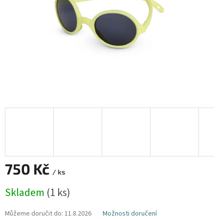
750 Kč
/ ks
Měrná
Skladem
(1 ks)
cena:
Můžeme doručit do:
11.8.2026
Možnosti doručení