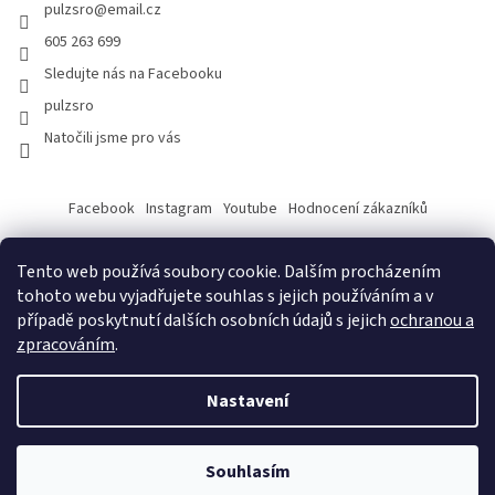
pulzsro
@
email.cz
605 263 699
Sledujte nás na Facebooku
pulzsro
Natočili jsme pro vás
Facebook
Instagram
Youtube
Hodnocení zákazníků
Tento web používá soubory cookie. Dalším procházením
tohoto webu vyjadřujete souhlas s jejich používáním a v
případě poskytnutí dalších osobních údajů s jejich
ochranou a
zpracováním
.
Vytvořil Shoptet
Nastavení
Copyright 2026
PULZ s.r.o.
. Všechna práva vyhrazena.
Souhlasím