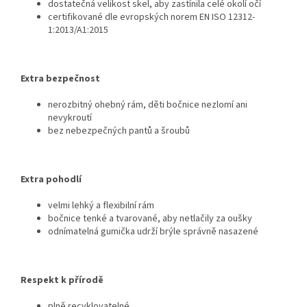
dostatečná velikost skel, aby zastínila celé okolí očí
certifikované dle evropských norem
EN ISO 12312-
1:2013/A1:2015
Extra bezpečnost
nerozbitný ohebný rám, děti bočnice nezlomí ani
nevykroutí
bez nebezpečných pantů a šroubů
Extra pohodlí
velmi lehký a flexibilní rám
bočnice tenké a tvarované, aby netlačily za oušky
odnímatelná gumička udrží brýle správně nasazené
Respekt k přírodě
plně recyklovatelné