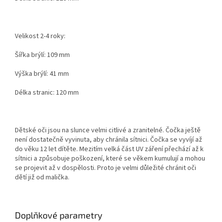
Velikost 2-4 roky:
Šířka brýlí: 109 mm
Výška brýlí: 41 mm
Délka stranic: 120 mm
Dětské oči jsou na slunce velmi citlivé a zranitelné. Čočka ještě
není dostatečně vyvinuta, aby chránila sítnici. Čočka se vyvíjí až
do věku 12 let dítěte. Mezitím velká část UV záření přechází až k
sítnici a způsobuje poškození, které se věkem kumulují a mohou
se projevit až v dospělosti. Proto je velmi důležité chránit oči
dětí již od malička.
Doplňkové parametry