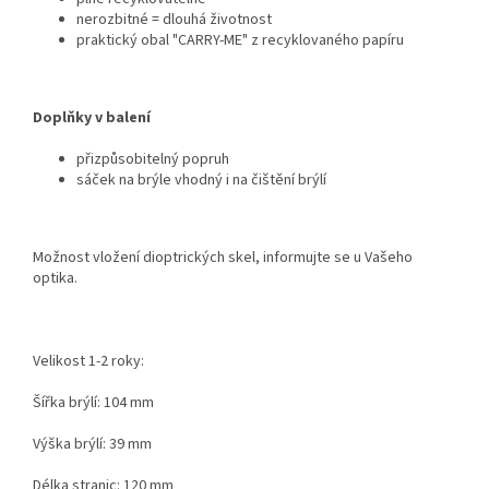
nerozbitné = dlouhá životnost
praktický obal "CARRY-ME" z recyklovaného papíru
Doplňky v balení
přizpůsobitelný popruh
sáček na brýle vhodný i na čištění brýlí
Možnost vložení dioptrických skel, informujte se u Vašeho
optika.
Velikost 1-2 roky:
Šířka brýlí: 104 mm
Výška brýlí: 39 mm
Délka stranic: 120 mm