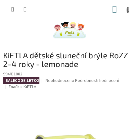
Přejít
NÁKUP
na
obsah
KOŠÍK
KiETLA dětské sluneční brýle RoZZ
2-4 roky - lemonade
994/B1882
Průměrné
Neohodnoceno
Podrobnosti hodnocení
SALECODE:LETO26:4:%
hodnocení
Značka:
KiETLA
produktu
je
0,0
z
5
hvězdiček.