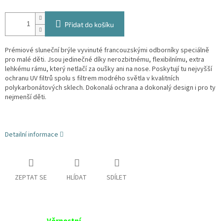
Přidat do košíku
Prémiové sluneční brýle vyvinuté francouzskými odborníky speciálně
pro malé děti. Jsou jedinečné díky nerozbitnému, flexibilnímu, extra
lehkému rámu, který netlačí za oušky ani na nose. Poskytují tu nejvyšší
ochranu UV filtrů spolu s filtrem modrého světla v kvalitních
polykarbonátových sklech. Dokonalá ochrana a dokonalý design i pro ty
nejmenší děti.
Detailní informace
ZEPTAT SE
HLÍDAT
SDÍLET