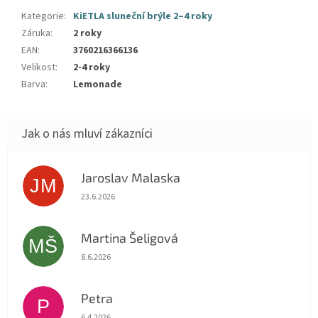
Kategorie
:
KiETLA sluneční brýle 2–4 roky
Záruka
:
2 roky
EAN
:
3760216366136
Velikost
:
2-4 roky
Barva
:
Lemonade
Jaroslav Malaska
JM
Hodnocení obchodu je 5 z 5 hvězdiček.
23.6.2026
Martina Šeligová
MŠ
Hodnocení obchodu je 5 z 5 hvězdiček.
8.6.2026
Petra
P
Hodnocení obchodu je 5 z 5 hvězdiček.
6.4.2026