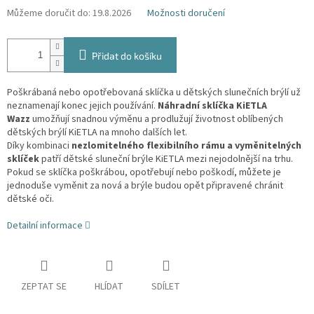
Můžeme doručit do:
19.8.2026
Možnosti doručení
Přidat do košíku
Poškrábaná
nebo
opotřebovaná
sklíčka
u
dětských
slunečních
brýlí
už
neznamenají
konec
jejich
používání.
Náhradní
sklíčka
KiETLA
Wazz
umožňují
snadnou
výměnu
a
prodlužují
životnost
oblíbených
dětských
brýlí
KiETLA
na
mnoho
dalších
let.
Díky
kombinaci
nezlomitelného
flexibilního
rámu
a
vyměnitelných
sklíček
patří
dětské
sluneční
brýle
KiETLA
mezi
nejodolnější
na
trhu.
Pokud
se
sklíčka
poškrábou,
opotřebují
nebo
poškodí,
můžete
je
jednoduše
vyměnit
za
nová
a
brýle
budou
opět
připravené
chránit
dětské
oči.
Detailní informace
ZEPTAT SE
HLÍDAT
SDÍLET