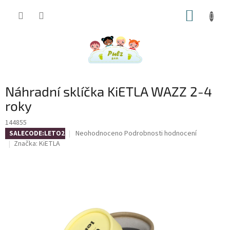
Přejít
NÁKUP
na
obsah
KOŠÍK
Náhradní sklíčka KiETLA WAZZ 2-4
roky
144855
Průměrné
Neohodnoceno
Podrobnosti hodnocení
SALECODE:LETO26:4:%
hodnocení
Značka:
KiETLA
produktu
je
0,0
z
5
hvězdiček.