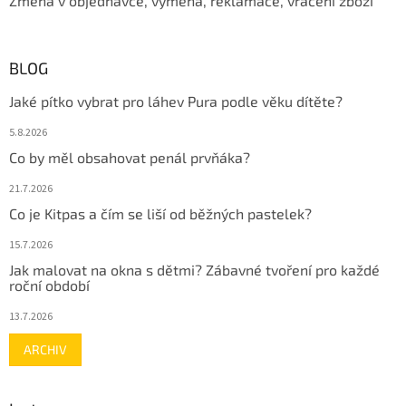
Změna v objednávce, výměna, reklamace, vrácení zboží
BLOG
Jaké pítko vybrat pro láhev Pura podle věku dítěte?
5.8.2026
Co by měl obsahovat penál prvňáka?
21.7.2026
Co je Kitpas a čím se liší od běžných pastelek?
15.7.2026
Jak malovat na okna s dětmi? Zábavné tvoření pro každé
roční období
13.7.2026
ARCHIV