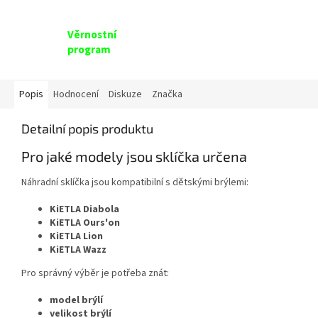
Věrnostní
program
Popis
Hodnocení
Diskuze
Značka
Detailní popis produktu
Pro
jaké
modely
jsou
sklíčka
určena
Náhradní
sklíčka
jsou
kompatibilní
s
dětskými
brýlemi:
KiETLA
Diabola
KiETLA
Ours'on
KiETLA
Lion
KiETLA
Wazz
Pro
správný
výběr
je
potřeba
znát:
model
brýlí
velikost
brýlí