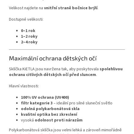
Velikost
najdete
na
vnitřní
straně
bočnice
brýlí
.
Dostupné
velikosti:
0–
1
rok
1–
2
roky
2–
4
roky
Maximální
ochrana
dětských
očí
Sklíčka
KiETLA
jsou
navržena
tak,
aby
poskytovala
spolehlivou
ochranu
citlivých
dětských
očí
před
sluncem
.
Hlavní
vlastnosti:
100%
UV
ochrana (
UV400)
filtr
kategorie
3
–
ideální
pro
silné
sluneční
světlo
odolná
polykarbonátová
skla
kvalitní
optika
bez
zkreslení
vysoká
odolnost
proti
nárazům
Polykarbonátová
sklíčka
jsou
velmi
lehká
a
zároveň
mimořádně