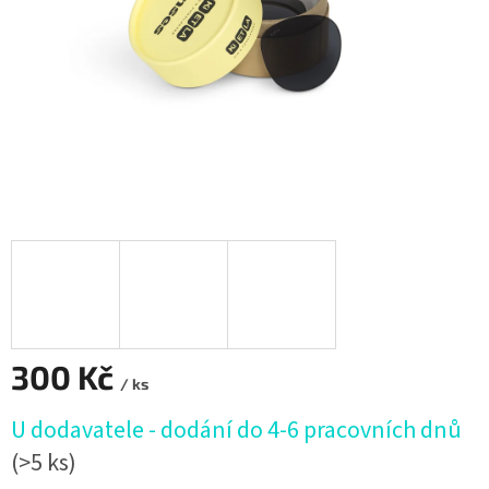
300 Kč
/ ks
Měrná
U dodavatele - dodání do 4-6 pracovních dnů
cena:
(>5 ks)