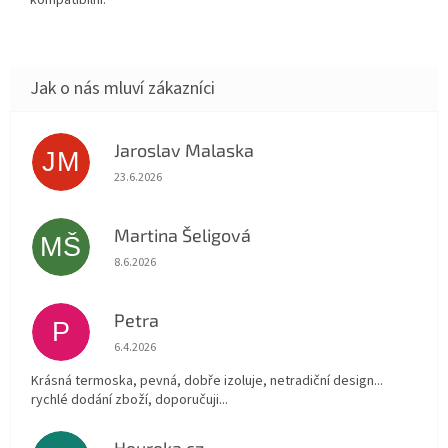
kompatibilní.
Jaroslav Malaska
JM
Hodnocení obchodu je 5 z 5 hvězdiček.
23.6.2026
Martina Šeligová
MŠ
Hodnocení obchodu je 5 z 5 hvězdiček.
8.6.2026
Petra
P
Hodnocení obchodu je 5 z 5 hvězdiček.
6.4.2026
Krásná termoska, pevná, dobře izoluje, netradiční design...
rychlé dodání zboží, doporučuji...