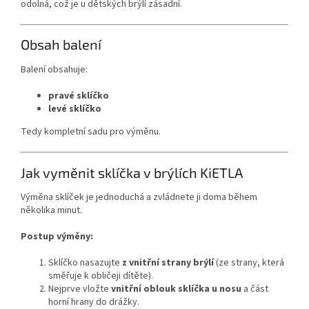
odolná,
což
je
u
dětských
brýlí
zásadní.
Obsah
balení
Balení
obsahuje:
pravé
sklíčko
levé
sklíčko
Tedy
kompletní
sadu
pro
výměnu.
Jak
vyměnit
sklíčka
v
brýlích
KiETLA
Výměna
sklíček
je
jednoduchá
a
zvládnete
ji
doma
během
několika
minut.
Postup
výměny:
Sklíčko
nasazujte
z
vnitřní
strany
brýlí
(
ze
strany,
která
směřuje
k
obličeji
dítěte).
Nejprve
vložte
vnitřní
oblouk
sklíčka
u
nosu
a
část
horní
hrany
do
drážky.