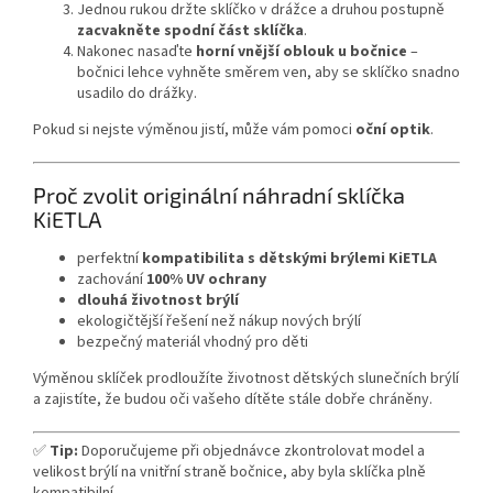
Jednou
rukou
držte
sklíčko
v
drážce
a
druhou
postupně
zacvakněte
spodní
část
sklíčka
.
Nakonec
nasaďte
horní
vnější
oblouk
u
bočnice
–
bočnici
lehce
vyhněte
směrem
ven,
aby
se
sklíčko
snadno
usadilo
do
drážky.
Pokud
si
nejste
výměnou
jistí,
může
vám
pomoci
oční
optik
.
Proč
zvolit
originální
náhradní
sklíčka
KiETLA
perfektní
kompatibilita
s
dětskými
brýlemi
KiETLA
zachování
100%
UV
ochrany
dlouhá
životnost
brýlí
ekologičtější
řešení
než
nákup
nových
brýlí
bezpečný
materiál
vhodný
pro
děti
Výměnou
sklíček
prodloužíte
životnost
dětských
slunečních
brýlí
a
zajistíte,
že
budou
oči
vašeho
dítěte
stále
dobře
chráněny.
✅
Tip:
Doporučujeme
při
objednávce
zkontrolovat
model
a
velikost
brýlí
na
vnitřní
straně
bočnice,
aby
byla
sklíčka
plně