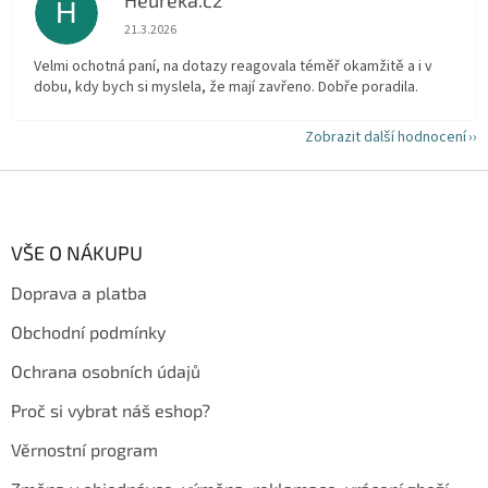
Heureka.cz
H
Hodnocení obchodu je 5 z 5 hvězdiček.
21.3.2026
Velmi ochotná paní, na dotazy reagovala téměř okamžitě a i v
dobu, kdy bych si myslela, že mají zavřeno. Dobře poradila.
Zobrazit další hodnocení
Z
á
p
a
VŠE O NÁKUPU
t
Doprava a platba
í
Obchodní podmínky
Ochrana osobních údajů
Proč si vybrat náš eshop?
Věrnostní program