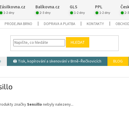
Zásilkovna.cz
Balíkovna.cz
GLS
PPL
Česk
1-2 dny
2-3 dny
1-2 dny
1-2 dny
2-
PRODEJNA BRNO
DOPRAVA A PLATBA
KONTAKTY
OBCHOD
HLEDAT
e
🖨️ Tisk, kopírování a skenování v Brně–Řečkovicích
BLOG
illo
rodukty značky
Sensillo
nebyly nalezeny...