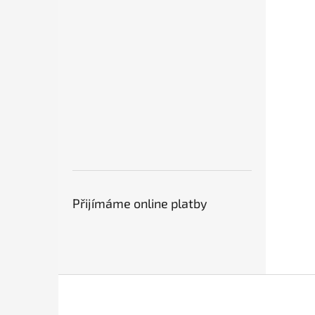
Přijímáme online platby
Z
á
p