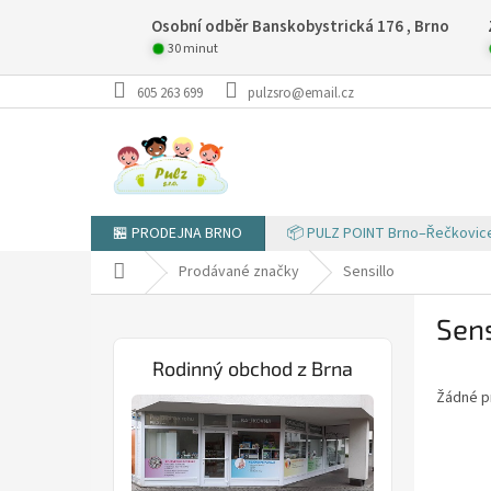
Přejít
Osobní odběr Banskobystrická 176 , Brno
na
obsah
30 minut
605 263 699
pulzsro@email.cz
🏪 PRODEJNA BRNO
📦 PULZ POINT Brno–Řečkovic
Domů
Prodávané značky
Sensillo
P
Sens
o
s
Rodinný obchod z Brna
t
Žádné p
r
a
n
n