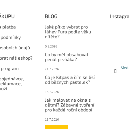
NÁKUPU
BLOG
Instagr
a platba
Jaké pítko vybrat pro
láhev Pura podle věku
dítěte?
 podmínky
5.8.2026
osobních údajů
Co by měl obsahovat
ybrat náš eshop?
penál prvňáka?
Sled
í program
21.7.2026
Co je Kitpas a čím se liší
objednávce,
od běžných pastelek?
reklamace,
boží
15.7.2026
Jak malovat na okna s
dětmi? Zábavné tvoření
pro každé roční období
13.7.2026