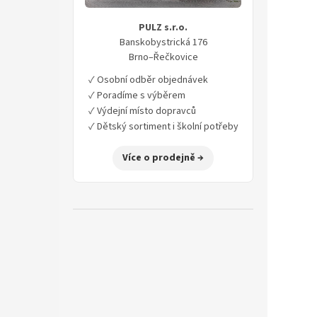
í
p
PULZ s.r.o.
a
Banskobystrická 176
n
Brno–Řečkovice
e
✓ Osobní odběr objednávek
l
✓ Poradíme s výběrem
✓ Výdejní místo dopravců
✓ Dětský sortiment i školní potřeby
Více o prodejně →