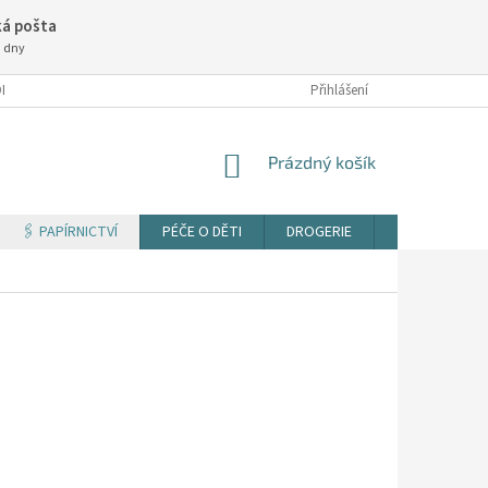
á pošta
3 dny
NÍ PODMÍNKY
Přihlášení
NÁKUPNÍ
Prázdný košík
KOŠÍK
🖇️ PAPÍRNICTVÍ
PÉČE O DĚTI
DROGERIE
TISK DOKUM