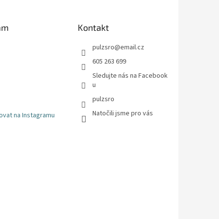
am
Kontakt
pulzsro
@
email.cz
605 263 699
Sledujte nás na Facebook
u
pulzsro
Natočili jsme pro vás
ovat na Instagramu