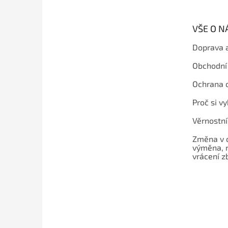
a
t
VŠE O 
í
Doprava 
Obchodní
Ochrana 
Proč si v
Věrnostn
Změna v 
výměna, 
vrácení z