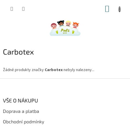
Přejít
NÁKUP
na
obsah
KOŠÍK
Carbotex
Žádné produkty značky
Carbotex
nebyly nalezeny...
Z
á
p
a
VŠE O NÁKUPU
t
Doprava a platba
í
Obchodní podmínky