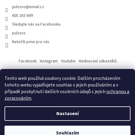
pulzsro
@
email.cz
605 263 699
Sledujte nás na Facebooku
pulzsro
Natočili jsme pro vás
Facebook
Instagram
Youtube
Hodnocení zákazníků
Tento web používá soubory cookie. Dalším procházením
tohoto webu vyjadřujete souhlas s jejich používáním a v
případě poskytnutí dalších osobních údajů s jejich
ochranou a
zpracováním
.
Vytvořil Shoptet
Nastavení
Copyright 2026
PULZ s.r.o.
. Všechna práva vyhrazena.
Souhlasím