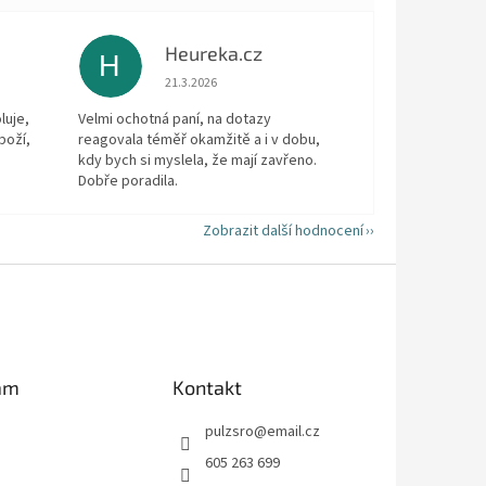
Heureka.cz
H
 5 z 5 hvězdiček.
Hodnocení obchodu je 5 z 5 hvězdiček.
21.3.2026
luje,
Velmi ochotná paní, na dotazy
boží,
reagovala téměř okamžitě a i v dobu,
kdy bych si myslela, že mají zavřeno.
Dobře poradila.
Zobrazit další hodnocení
am
Kontakt
pulzsro
@
email.cz
605 263 699