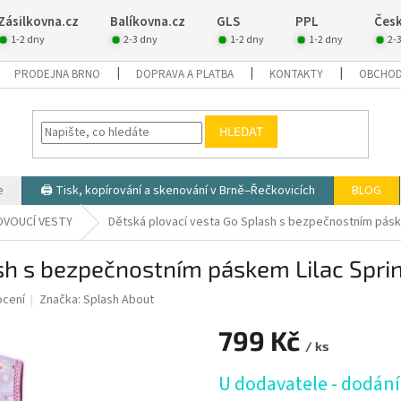
Zásilkovna.cz
Balíkovna.cz
GLS
PPL
Česk
1-2 dny
2-3 dny
1-2 dny
1-2 dny
2-
PRODEJNA BRNO
DOPRAVA A PLATBA
KONTAKTY
OBCHOD
HLEDAT
e
🖨️ Tisk, kopírování a skenování v Brně–Řečkovicích
BLOG
OVOUCÍ VESTY
Dětská plovací vesta Go Splash s bezpečnostním páskem
sh s bezpečnostním páskem Lilac Sprin
ocení
Značka:
Splash About
799 Kč
/ ks
Měrná
U dodavatele - dodání
cena: