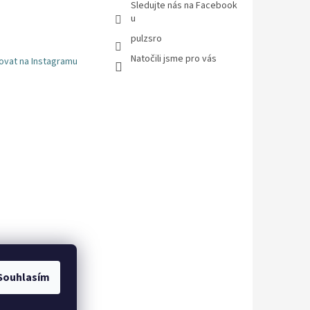
Sledujte nás na Facebook
u
pulzsro
Natočili jsme pro vás
ovat na Instagramu
Souhlasím