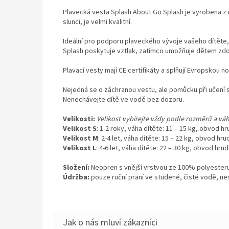
Plavecká vesta Splash About Go Splash je vyrobena z r
slunci, je velmi kvalitní.
Ideální pro podporu plaveckého vývoje vašeho dítěte,
Splash poskytuje vztlak, zatímco umožňuje dětem zdok
Plavací vesty mají CE certifikáty a splňují Evropskou 
Nejedná se o záchranou vestu, ale pomůcku při učení 
Nenechávejte dítě ve vodě bez dozoru.
Velikosti:
Velikost vybírejte vždy podle rozměrů a váhy
Velikost S
: 1-2 roky, váha dítěte: 11 – 15 kg, obvod h
Velikost M
: 2-4 let, váha dítěte: 15 – 22 kg, obvod hru
Velikost L
: 4-6 let, váha dítěte: 22 – 30 kg, obvod hru
Složení:
Neopren s vnější vrstvou ze 100% polyester
Údržba:
pouze ruční praní ve studené, čisté vodě, ne