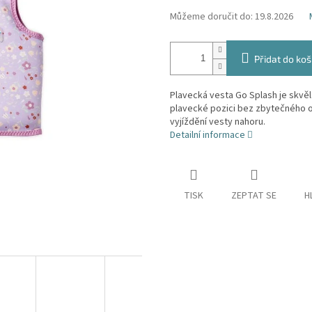
Můžeme doručit do:
19.8.2026
Přidat do koš
Plavecká vesta Go Splash je skvěl
plavecké pozici bez zbytečného o
vyjíždění vesty nahoru.
Detailní informace
TISK
ZEPTAT SE
H