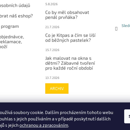
5.8.2026
osobních údajů
Co by měl obsahovat
ybrat náš eshop?
penál prvňáka?
Sled
í program
21.7.2026
Co je Kitpas a čím se liší
objednávce,
od běžných pastelek?
reklamace,
boží
15.7.2026
Jak malovat na okna s
dětmi? Zábavné tvoření
pro každé roční období
13.7.2026
ARCHIV
Facebook
Instagram
Youtube
Hodnocení zákazníků
oužívá soubory cookie. Dalším procházením tohoto webu
ouhlas s jejich používáním a v případě poskytnutí dalších
jů s jejich
ochranou a zpracováním
.