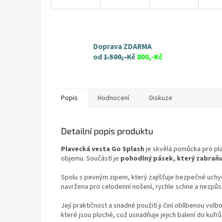
Doprava ZDARMA
od
1.500,-Kč
800,-Kč
Popis
Hodnocení
Diskuze
Detailní popis produktu
Plavecká vesta Go Splash
je skvělá pomůcka pro pla
objemu. Součástí je
pohodlný pásek, který zabraňuj
Spolu s pevným zipem, který zajišťuje bezpečné uchyc
navržena pro celodenní nošení, rychle schne a nezpůso
Její praktičnost a snadné použití ji činí oblíbenou vo
které jsou ploché, což usnadňuje jejich balení do kufr