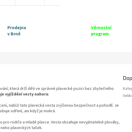
Prodejna
Věrnostní
v Brně
program
Dop
vání, která drží děti ve správné plavecké pozici bez zbytečného
Kate
e vyjíždění vesty nahoru
.
Velik
ení, nabízí tato plavecká vesta zvýšenou bezpečnost a pohodlí. Je
buje odření, ani když je mokrá.
lbou pro rodiče a mladé plavce. Vesta obsahuje nevyjímatelné plováky,
ů nebo plaveckých tašek.