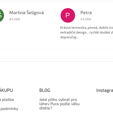
Martina Šeligová
Petra
Š
P
Hodnocení obchodu je 5 z 5 hvězdiček.
Hodnocení obchodu je
8.6.2026
6.4.2026
Krásná termoska, pevná, dobře izo
netradiční design... rychlé dodání z
doporučuji...
NÁKUPU
BLOG
Instagr
a platba
Jaké pítko vybrat pro
láhev Pura podle věku
dítěte?
 podmínky