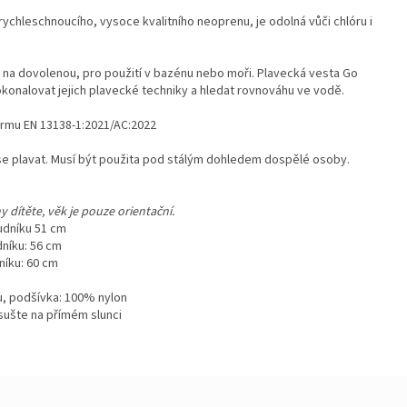
ychleschnoucího, vysoce kvalitního neoprenu, je odolná vůči chlóru i
 na dovolenou, pro použití v bazénu nebo moři. Plavecká vesta Go
onalovat jejich plavecké techniky a hledat rovnováhu ve vodě.
normu EN 13138-1:2021/AC:2022
se plavat. Musí být použita pod stálým dohledem dospělé osoby.
 dítěte, věk je pouze orientační.
rudníku 51 cm
dníku: 56 cm
dníku: 60 cm
u, podšívka: 100% nylon
sušte na přímém slunci