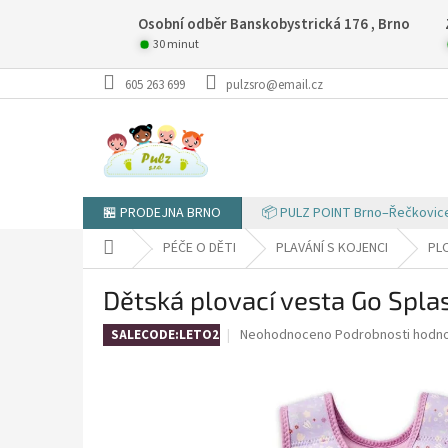
Přejít
Osobní odběr Banskobystrická 176 , Brno
na
obsah
30 minut
605 263 699
pulzsro@email.cz
🏪 PRODEJNA BRNO
📦 PULZ POINT Brno–Řečkovic
Domů
PÉČE O DĚTI
PLAVÁNÍ S KOJENCI
PL
Dětská plovací vesta Go Spla
Průměrné
Neohodnoceno
Podrobnosti hodn
SALECODE:LETO26:4:%
hodnocení
produktu
je
0,0
z
5