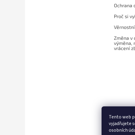
Ochrana 
Proč si v
Věrnostn
Změna v 
výměna, 
vrácení z
Tento web p
vyjadřujete s
osobních úda