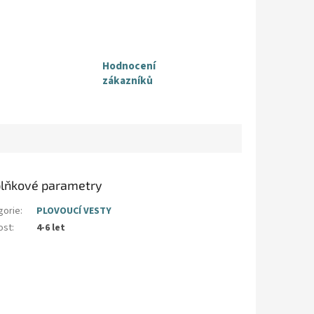
Hodnocení
zákazníků
lňkové parametry
gorie
:
PLOVOUCÍ VESTY
ost
:
4-6 let