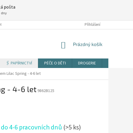
á pošta
3 dny
NÍ PODMÍNKY
Přihlášení
NÁKUPNÍ
Prázdný košík
KOŠÍK
🖇️ PAPÍRNICTVÍ
PÉČE O DĚTI
DROGERIE
TISK DOKUM
 Lilac Spring - 4-6 let
g - 4-6 let
9862B125
 do 4-6 pracovních dnů
(>5 ks)