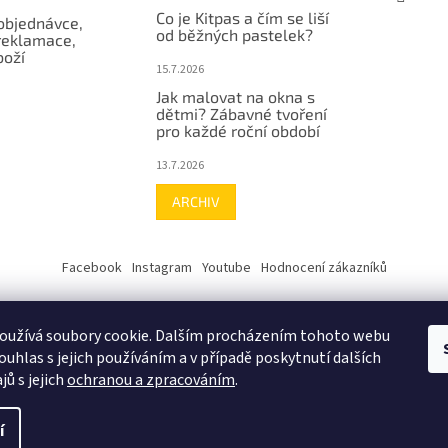
Co je Kitpas a čím se liší
objednávce,
od běžných pastelek?
reklamace,
boží
15.7.2026
Jak malovat na okna s
dětmi? Zábavné tvoření
pro každé roční období
13.7.2026
ARCHIV
Facebook
Instagram
Youtube
Hodnocení zákazníků
oužívá soubory cookie. Dalším procházením tohoto webu
ouhlas s jejich používáním a v případě poskytnutí dalších
jů s jejich
ochranou a zpracováním
.
í