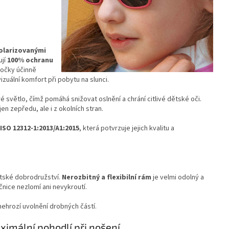
olarizovanými
ují
100% ochranu
čočky účinně
izuální komfort při pobytu na slunci.
ré světlo, čímž pomáhá snižovat oslnění a chrání citlivé dětské oči.
en zepředu, ale i z okolních stran.
SO 12312-1:2013/A1:2015
, která potvrzuje jejich kvalitu a
ětské dobrodružství.
Nerozbitný a flexibilní rám
je velmi odolný a
čnice nezlomí ani nevykroutí.
nehrozí uvolnění drobných částí.
imální pohodlí při nošení