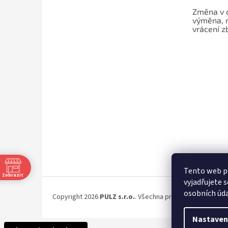
Změna v 
výměna, 
vrácení z
Tento web p
Zobrazit
vyjadřujete s
osobních úda
Copyright 2026
PULZ s.r.o.
. Všechna práva vyhrazena.
Nastaven