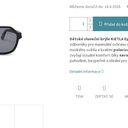
Můžeme doručit do:
18.8.2026
Přidat do koš
Dětské sluneční brýle KiETLA E
odborníky pro maximální ochranu d
modrého světla a kvalitní
polariz
zvyšují vizuální komfort. Díky
nero
pohodlné, bezpečné a ideální pro
Detailní informace
TISK
ZEPTAT SE
H