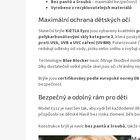
Bez pantů a šroubů
– maximální bezpečnost
Vyrobeno z recyklovatelných materiálů
Maximální ochrana dětských očí
Sluneční brýle
KiETLA Eyzz
jsou vybaveny kvalitními
p
polykarbonátovými skly kategorie 3
, která poskyt
proti UVA, UVB a UVC záření (UV400)
. Polarizované 
redukují odlesky od vody, písku nebo sněhu a zvyšují v
Technologie
Blue Blocker
navíc filtruje škodlivé mod
Díky dostatečně velké ploše skel jsou oči chráněny nej
Brýle jsou
certifikovány podle evropské normy EN I
bezpečnost.
Bezpečný a odolný rám pro děti
Model Eyzz je navržen tak, aby vydržel každodenní d
přizpůsobí se dětské hlavě bez rizika zlomení. Děti bo
Konstrukce brýlí je navíc
bez pantů a šroubů
, takže 
Max