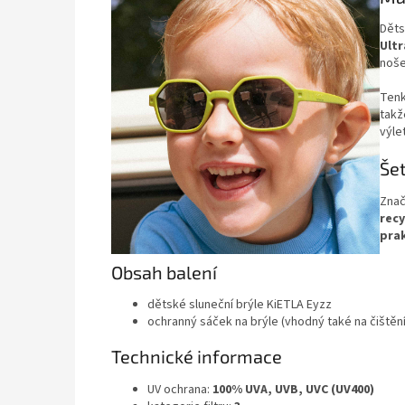
Děts
Ultr
noše
Tenk
takž
výle
Šet
Znač
rec
pra
Obsah balení
dětské sluneční brýle KiETLA Eyzz
ochranný sáček na brýle (vhodný také na čištění
Technické informace
UV ochrana:
100% UVA, UVB, UVC (UV400)