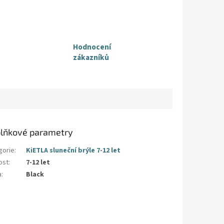
Hodnocení
zákazníků
lňkové parametry
gorie
:
KiETLA sluneční brýle 7-12 let
ost
:
7-12 let
a
:
Black