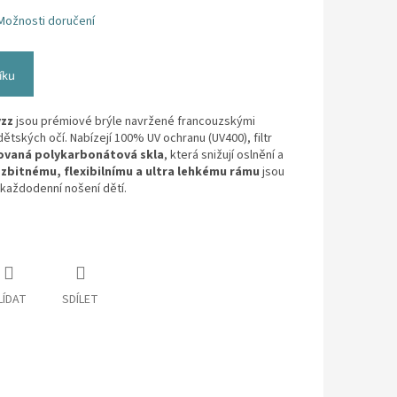
Možnosti doručení
íku
yzz
jsou prémiové brýle navržené francouzskými
ětských očí. Nabízejí 100% UV ochranu (UV400), filtr
ovaná polykarbonátová skla
, která snižují oslnění a
zbitnému, flexibilnímu a ultra lehkému rámu
jsou
 každodenní nošení dětí.
LÍDAT
SDÍLET