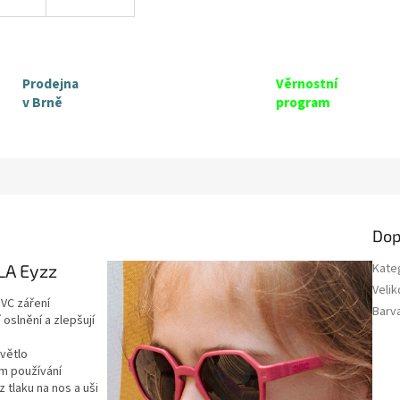
Prodejna
Věrnostní
v Brně
program
Dop
LA Eyzz
Kate
Velik
UVC záření
Barv
í oslnění a zlepšují
větlo
m používání
 tlaku na nos a uši