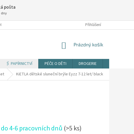
á pošta
3 dny
NÍ PODMÍNKY
Přihlášení
NÁKUPNÍ
Prázdný košík
KOŠÍK
🖇️ PAPÍRNICTVÍ
PÉČE O DĚTI
DROGERIE
TISK DOKUM
let
KiETLA dětské sluneční brýle Eyzz 7-12 let/ black
 do 4-6 pracovních dnů
(>5 ks)