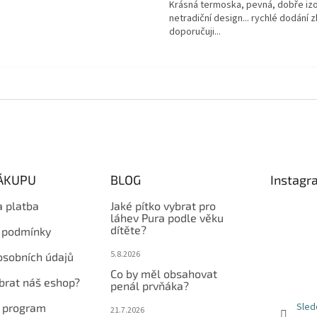
Krásná termoska, pevná, dobře izo
netradiční design... rychlé dodání z
doporučuji...
NÁKUPU
BLOG
Instagr
a platba
Jaké pítko vybrat pro
láhev Pura podle věku
dítěte?
 podmínky
5.8.2026
osobních údajů
Co by měl obsahovat
ybrat náš eshop?
penál prvňáka?
Sled
í program
21.7.2026