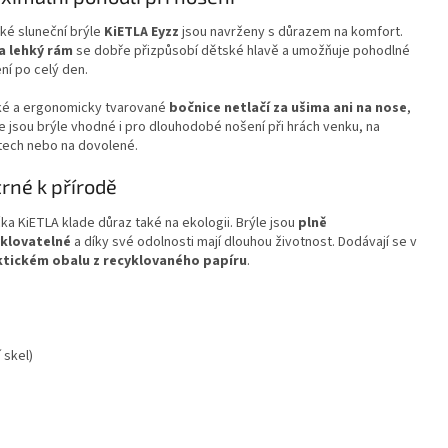
ké sluneční brýle
KiETLA Eyzz
jsou navrženy s důrazem na komfort.
a lehký rám
se dobře přizpůsobí dětské hlavě a umožňuje pohodlné
ní po celý den.
é a ergonomicky tvarované
bočnice netlačí za ušima ani na nose
,
e jsou brýle vhodné i pro dlouhodobé nošení při hrách venku, na
tech nebo na dovolené.
rné k přírodě
ka KiETLA klade důraz také na ekologii. Brýle jsou
plně
yklovatelné
a díky své odolnosti mají dlouhou životnost. Dodávají se v
ktickém obalu z recyklovaného papíru
.
 skel)