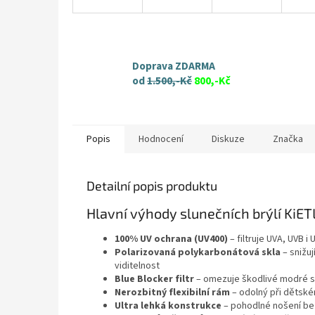
Doprava ZDARMA
od
1.500,-Kč
800,-Kč
Popis
Hodnocení
Diskuze
Značka
Detailní popis produktu
Hlavní výhody slunečních brýlí KiET
100% UV ochrana (UV400)
– filtruje UVA, UVB i 
Polarizovaná polykarbonátová skla
– snižuj
viditelnost
Blue Blocker filtr
– omezuje škodlivé modré s
Nerozbitný flexibilní rám
– odolný při dětské
Ultra lehká konstrukce
– pohodlné nošení bez