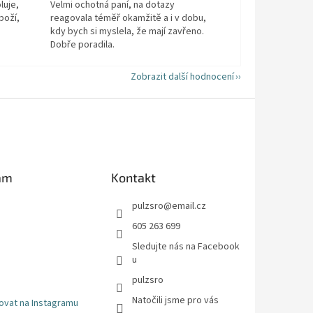
luje,
Velmi ochotná paní, na dotazy
boží,
reagovala téměř okamžitě a i v dobu,
kdy bych si myslela, že mají zavřeno.
Dobře poradila.
Zobrazit další hodnocení
am
Kontakt
pulzsro
@
email.cz
605 263 699
Sledujte nás na Facebook
u
pulzsro
Natočili jsme pro vás
ovat na Instagramu