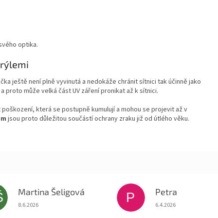
svého optika.
brýlemi
očka ještě není plně vyvinutá a nedokáže chránit sítnici tak účinně jako
, a proto může velká část UV záření pronikat až k sítnici.
oškození, která se postupně kumulují a mohou se projevit až v
em
jsou proto důležitou součástí ochrany zraku již od útlého věku.
Martina Šeligová
Petra
Š
P
Hodnocení obchodu je 5 z 5 hvězdiček.
Hodnocení obchodu je
8.6.2026
6.4.2026