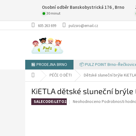
Přejít
Osobní odběr Banskobystrická 176 , Brno
na
obsah
30 minut
605 263 699
pulzsro@email.cz
🏪 PRODEJNA BRNO
📦 PULZ POINT Brno–Řečkovic
Domů
PÉČE O DĚTI
Dětské sluneční brýle KiETL
KiETLA dětské sluneční brýle 
Průměrné
Neohodnoceno
Podrobnosti hodn
SALECODE:LETO26:4:%
hodnocení
produktu
je
0,0
z
5