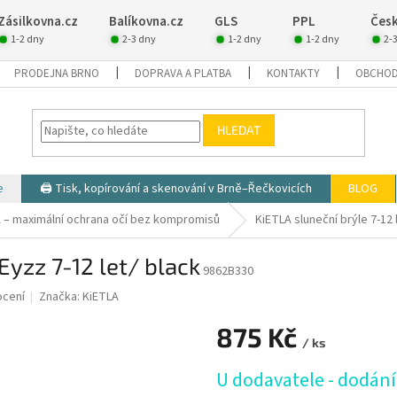
Zásilkovna.cz
Balíkovna.cz
GLS
PPL
Česk
1-2 dny
2-3 dny
1-2 dny
1-2 dny
2-
PRODEJNA BRNO
DOPRAVA A PLATBA
KONTAKTY
OBCHOD
HLEDAT
e
🖨️ Tisk, kopírování a skenování v Brně–Řečkovicích
BLOG
A – maximální ochrana očí bez kompromisů
KiETLA sluneční brýle 7-12 
Eyzz 7-12 let/ black
9862B330
ocení
Značka:
KiETLA
875 Kč
/ ks
Měrná
U dodavatele - dodání
cena: