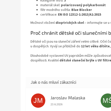
kategorie filtru:
3
materiál skel:
polarizovaný polykarbonát
filtr modrého světla:
Blue Blocker
certifikace:
EN ISO 12312-1:2013/A1:2015
Možnost vložení
dioptrických skel
– informujte se u 
Proč chránit dětské oči slunečními 
Dětské oči jsou na sluneční záření velmi citlivé. Oční č
u dospělých. Vyvíjí se přibližně do
12 let věku dítěte
Dlouhodobé vystavení UV paprskům může způsobovat p
dospělosti. Kvalitní
dětské sluneční brýle s UV filtr
Jaroslav Malaska
JM
M
Hodnocení obchodu je 5 z 5 hvězdiček.
23.6.2026