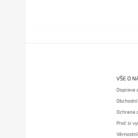
Z
á
p
a
t
VŠE O 
í
Doprava 
Obchodní
Ochrana 
Proč si v
Věrnostn