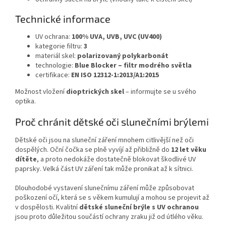
Technické informace
UV ochrana:
100% UVA, UVB, UVC (UV400)
kategorie filtru:
3
materiál skel:
polarizovaný polykarbonát
technologie:
Blue Blocker – filtr modrého světla
certifikace:
EN ISO 12312-1:2013/A1:2015
Možnost vložení
dioptrických skel
– informujte se u svého
optika.
Proč chránit dětské oči slunečními brýlemi
Dětské oči jsou na sluneční záření mnohem citlivější než oči
dospělých. Oční čočka se plně vyvíjí až přibližně do
12 let věku
dítěte
, a proto nedokáže dostatečně blokovat škodlivé UV
paprsky. Velká část UV záření tak může pronikat až k sítnici.
Dlouhodobé vystavení slunečnímu záření může způsobovat
poškození očí, která se s věkem kumulují a mohou se projevit až
v dospělosti. Kvalitní
dětské sluneční brýle s UV ochranou
jsou proto důležitou součástí ochrany zraku již od útlého věku.