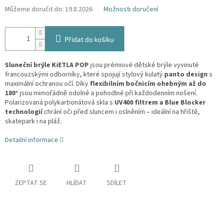
Můžeme doručit do:
19.8.2026
Možnosti doručení
Přidat do košíku
Sluneční brýle KiETLA POP
jsou prémiové dětské brýle vyvinuté
francouzskými odborníky, které spojují stylový kulatý
panto design
s
maximální ochranou očí. Díky
flexibilním bočnicím ohebným až do
180°
jsou mimořádně odolné a pohodlné při každodenním nošení.
Polarizovaná polykarbonátová skla s
UV400 filtrem a Blue Blocker
technologií
chrání oči před sluncem i oslněním – ideální na hřiště,
skatepark i na pláž.
Detailní informace
ZEPTAT SE
HLÍDAT
SDÍLET