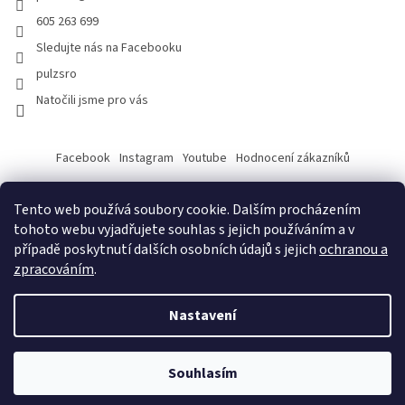
605 263 699
Sledujte nás na Facebooku
pulzsro
Natočili jsme pro vás
Facebook
Instagram
Youtube
Hodnocení zákazníků
Tento web používá soubory cookie. Dalším procházením
tohoto webu vyjadřujete souhlas s jejich používáním a v
případě poskytnutí dalších osobních údajů s jejich
ochranou a
zpracováním
.
Vytvořil Shoptet
Nastavení
Copyright 2026
PULZ s.r.o.
. Všechna práva vyhrazena.
Souhlasím
Odstoupit od smlouvy