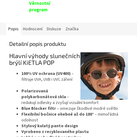
Věrnostní
program
Popis
Hodnocení
Diskuze
Značka
Detailní popis produktu
Hlavní výhody slunečních
brýlí KiETLA POP
100% UV ochrana (UV400)
–
filtruje UVA, UVB i UVC záření
Polarizovaná
polykarbonátová skla
–
redukují odlesky a zvyšují vizuální komfort
Blue Blocker filtr
– omezuje škodlivé modré světlo
Flexibilní bočnice ohebné až do 180°
– mimořádná
odolnost
Stylový kulatý panto design
Vyrobeno z recyklovaného plastu