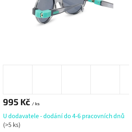
995 Kč
/ ks
Měrná
U dodavatele - dodání do 4-6 pracovních dnů
cena:
(>5 ks)