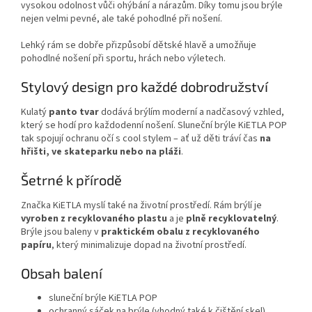
vysokou odolnost vůči ohýbání a nárazům. Díky tomu jsou brýle
nejen velmi pevné, ale také pohodlné při nošení.
Lehký rám se dobře přizpůsobí dětské hlavě a umožňuje
pohodlné nošení při sportu, hrách nebo výletech.
Stylový design pro každé dobrodružství
Kulatý
panto tvar
dodává brýlím moderní a nadčasový vzhled,
který se hodí pro každodenní nošení. Sluneční brýle KiETLA POP
tak spojují ochranu očí s cool stylem – ať už děti tráví čas
na
hřišti, ve skateparku nebo na pláži
.
Šetrné k přírodě
Značka KiETLA myslí také na životní prostředí. Rám brýlí je
vyroben z recyklovaného plastu
a je
plně recyklovatelný
.
Brýle jsou baleny v
praktickém obalu z recyklovaného
papíru
, který minimalizuje dopad na životní prostředí.
Obsah balení
sluneční brýle KiETLA POP
ochranný sáček na brýle (vhodný také k čištění skel)