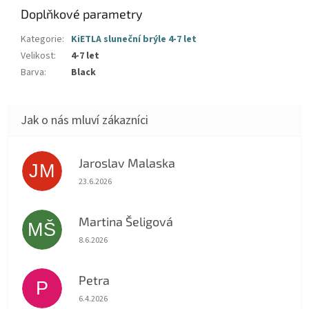
Doplňkové parametry
Kategorie
:
KiETLA sluneční brýle 4-7 let
Velikost
:
4-7 let
Barva
:
Black
Jaroslav Malaska
JM
Hodnocení obchodu je 5 z 5 hvězdiček.
23.6.2026
Martina Šeligová
MŠ
Hodnocení obchodu je 5 z 5 hvězdiček.
8.6.2026
Petra
P
Hodnocení obchodu je 5 z 5 hvězdiček.
6.4.2026