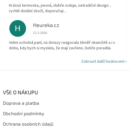
Krásná termoska, pevná, dobře izoluje, netradiční design...
rychlé dodání zboží, doporučuji...
Heureka.cz
H
Hodnocení obchodu je 5 z 5 hvězdiček.
21.3.2026
Velmi ochotná paní, na dotazy reagovala téměř okamžitě a i v
dobu, kdy bych si myslela, že mají zavřeno. Dobře poradila.
Zobrazit další hodnocení
Z
á
p
a
VŠE O NÁKUPU
t
Doprava a platba
í
Obchodní podmínky
Ochrana osobních údajů