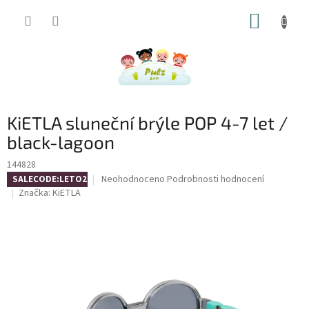
Přejít
NÁKUP
na
obsah
KOŠÍK
KiETLA sluneční brýle POP 4-7 let /
black-lagoon
144828
Průměrné
Neohodnoceno
Podrobnosti hodnocení
SALECODE:LETO26:4:%
hodnocení
Značka:
KiETLA
produktu
je
0,0
z
5
hvězdiček.