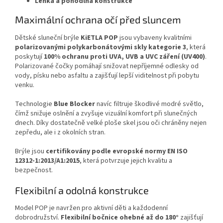
Lehká a pohodlná konstrukce
Maximální ochrana očí před sluncem
Dětské sluneční brýle
KiETLA POP
jsou vybaveny kvalitními
polarizovanými polykarbonátovými skly kategorie 3
, která
poskytují
100% ochranu proti UVA, UVB a UVC záření (UV400)
.
Polarizované čočky pomáhají snižovat nepříjemné odlesky od
vody, písku nebo asfaltu a zajišťují lepší viditelnost při pobytu
venku.
Technologie
Blue Blocker
navíc filtruje škodlivé modré světlo,
čímž snižuje oslnění a zvyšuje vizuální komfort při slunečných
dnech. Díky dostatečně velké ploše skel jsou oči chráněny nejen
zepředu, ale i z okolních stran.
Brýle jsou
certifikovány podle evropské normy EN ISO
12312-1:2013/A1:2015
, která potvrzuje jejich kvalitu a
bezpečnost.
Flexibilní a odolná konstrukce
Model POP je navržen pro aktivní děti a každodenní
dobrodružství.
Flexibilní bočnice ohebné až do 180°
zajišťují