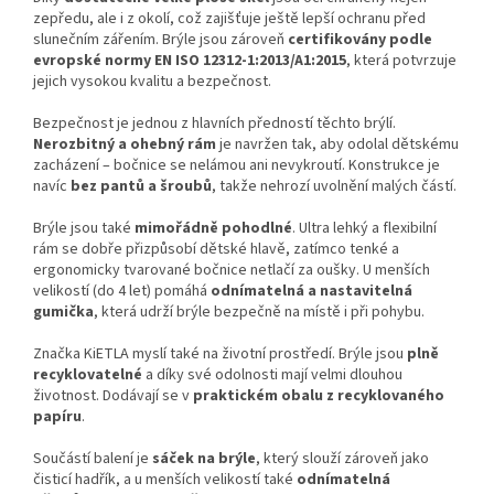
zepředu, ale i z okolí, což zajišťuje ještě lepší ochranu před
slunečním zářením. Brýle jsou zároveň
certifikovány podle
evropské normy EN ISO 12312-1:2013/A1:2015
, která potvrzuje
jejich vysokou kvalitu a bezpečnost.
Bezpečnost je jednou z hlavních předností těchto brýlí.
Nerozbitný a ohebný rám
je navržen tak, aby odolal dětskému
zacházení – bočnice se nelámou ani nevykroutí. Konstrukce je
navíc
bez pantů a šroubů
, takže nehrozí uvolnění malých částí.
Brýle jsou také
mimořádně pohodlné
. Ultra lehký a flexibilní
rám se dobře přizpůsobí dětské hlavě, zatímco tenké a
ergonomicky tvarované bočnice netlačí za oušky. U menších
velikostí (do 4 let) pomáhá
odnímatelná a nastavitelná
gumička
, která udrží brýle bezpečně na místě i při pohybu.
Značka KiETLA myslí také na životní prostředí. Brýle jsou
plně
recyklovatelné
a díky své odolnosti mají velmi dlouhou
životnost. Dodávají se v
praktickém obalu z recyklovaného
papíru
.
Součástí balení je
sáček na brýle
, který slouží zároveň jako
čisticí hadřík, a u menších velikostí také
odnímatelná