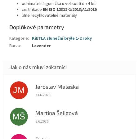
odnímatelná gumička u velikostí do 4 let
certifikace
EN ISO 12312-1:2013/A1:2015
plně recyklovatelné materiály
Doplňkové parametry
Kategorie
:
KiETLA sluneční brýle 1-2 roky
Barva
:
Lavender
Jaroslav Malaska
JM
Hodnocení obchodu je 5 z 5 hvězdiček.
23.6.2026
Martina Šeligová
MŠ
Hodnocení obchodu je 5 z 5 hvězdiček.
8.6.2026