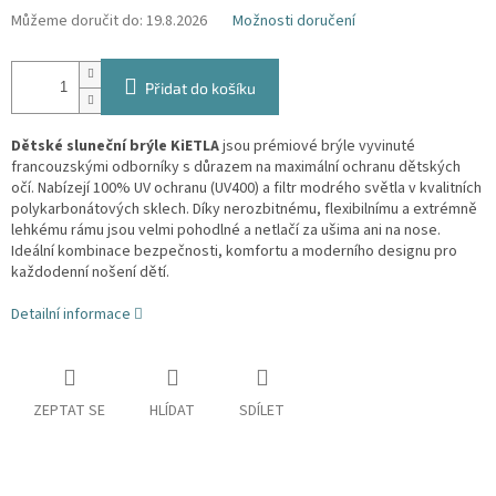
Můžeme doručit do:
19.8.2026
Možnosti doručení
Přidat do košíku
Dětské sluneční brýle KiETLA
jsou prémiové brýle vyvinuté
francouzskými odborníky s důrazem na maximální ochranu dětských
očí. Nabízejí 100% UV ochranu (UV400) a filtr modrého světla v kvalitních
polykarbonátových sklech. Díky nerozbitnému, flexibilnímu a extrémně
lehkému rámu jsou velmi pohodlné a netlačí za ušima ani na nose.
Ideální kombinace bezpečnosti, komfortu a moderního designu pro
každodenní nošení dětí.
Detailní informace
ZEPTAT SE
HLÍDAT
SDÍLET