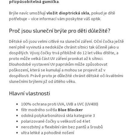
přizpůsobitelná gumička
.
Brýle navíc umožňují
vložit dioptrická skla
, pokud je dítě
potřebuje – více informací vám poskytne váš optik.
Proč jsou sluneční brýle pro děti důležité?
Dětské oči jsou velmi citlivé na sluneční záření. Oční čočka ještě
není plně vyvinutá a nedokáže chránit sítnici tak účinně jako u
dospělých. Vývoj čočky trvá přibližně do 12 let věku dítěte, a
proto může velká část UV záření pronikat až k sítnici.
Dlouhodobé vystavení UV paprskům může způsobovat
poškození, která se kumulují a mohou se projevit až v
dospělosti. Právě proto je důležité chránit dětské oči kvalitními
slunečními brýlemi již od útlého věku.
Hlavní vlastnosti
100% ochrana proti UVA, UVB a UVC (UV400)
filtr modrého světla
Blue Blocker
odolná polykarbonátová skla kategorie 3
polarizované čočky u velikostí od 4 let
nerozbitný a flexibilní rám bez pantů a šroubů
ultra lehké a pohodlné nošení