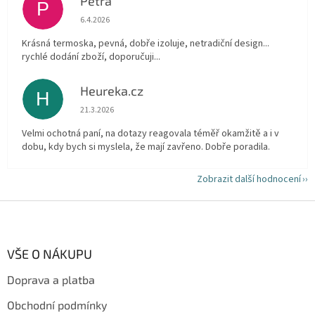
Petra
P
Hodnocení obchodu je 5 z 5 hvězdiček.
6.4.2026
Krásná termoska, pevná, dobře izoluje, netradiční design...
rychlé dodání zboží, doporučuji...
Heureka.cz
H
Hodnocení obchodu je 5 z 5 hvězdiček.
21.3.2026
Velmi ochotná paní, na dotazy reagovala téměř okamžitě a i v
dobu, kdy bych si myslela, že mají zavřeno. Dobře poradila.
Zobrazit další hodnocení
Z
á
p
a
VŠE O NÁKUPU
t
Doprava a platba
í
Obchodní podmínky