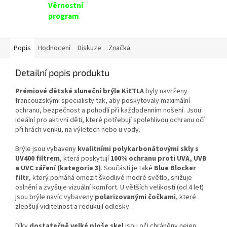
Věrnostní
program
Popis
Hodnocení
Diskuze
Značka
Detailní popis produktu
Prémiové dětské sluneční brýle KiETLA
byly navrženy
francouzskými specialisty tak, aby poskytovaly maximální
ochranu, bezpečnost a pohodlí při každodenním nošení. Jsou
ideální pro aktivní děti, které potřebují spolehlivou ochranu očí
při hrách venku, na výletech nebo u vody.
Brýle jsou vybaveny
kvalitními polykarbonátovými skly s
UV400 filtrem
, která poskytují
100% ochranu proti UVA, UVB
a UVC záření (kategorie 3)
. Součástí je také
Blue Blocker
filtr
, který pomáhá omezit škodlivé modré světlo, snižuje
oslnění a zvyšuje vizuální komfort. U větších velikostí (od 4 let)
jsou brýle navíc vybaveny
polarizovanými čočkami
, které
zlepšují viditelnost a redukují odlesky.
Díky
dostatečně velké ploše skel
jsou oči chráněny nejen