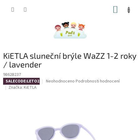
Přejít
NÁKUP
na
obsah
KOŠÍK
KiETLA sluneční brýle WaZZ 1-2 roky
/ lavender
9862B237
Průměrné
Neohodnoceno
Podrobnosti hodnocení
SALECODE:LETO26:4:%
hodnocení
Značka:
KiETLA
produktu
je
0,0
z
5
hvězdiček.