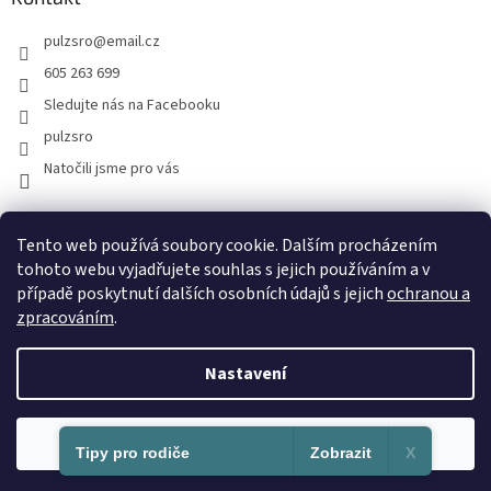
pulzsro
@
email.cz
605 263 699
Sledujte nás na Facebooku
pulzsro
Natočili jsme pro vás
Facebook
Instagram
Youtube
Hodnocení zákazníků
Tento web používá soubory cookie. Dalším procházením
tohoto webu vyjadřujete souhlas s jejich používáním a v
případě poskytnutí dalších osobních údajů s jejich
ochranou a
zpracováním
.
Nastavení
Vytvořil Shoptet
Souhlasím
Copyright 2026
PULZ s.r.o.
. Všechna práva vyhrazena.
Tipy pro rodiče
Zobrazit
X