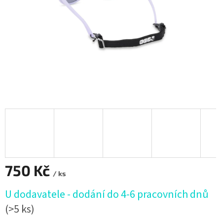
750 Kč
/ ks
Měrná
U dodavatele - dodání do 4-6 pracovních dnů
cena:
(>5 ks)