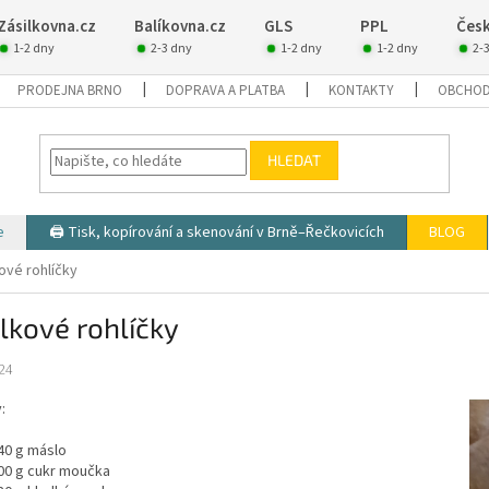
Zásilkovna.cz
Balíkovna.cz
GLS
PPL
Česk
1-2 dny
2-3 dny
1-2 dny
1-2 dny
2-
PRODEJNA BRNO
DOPRAVA A PLATBA
KONTAKTY
OBCHOD
HLEDAT
e
🖨️ Tisk, kopírování a skenování v Brně–Řečkovicích
BLOG
ové rohlíčky
lkové rohlíčky
24
:
40 g máslo
00 g cukr moučka