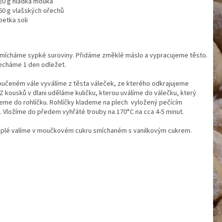
20 g hladká mouka
60 g vlašských ořechů
petka soli
smícháme sypké suroviny. Přidáme změklé máslo a vypracujeme těsto.
echáme 1 den odležet.
učeném vále vyválíme z těsta váleček, ze kterého odkrajujeme
Z kousků v dlani uděláme kuličku, kterou uválíme do válečku, který
eme do rohlíčku. Rohlíčky klademe na plech vyložený pečícím
 Vložíme do předem vyhřáté trouby na 170°C na cca 4-5 minut.
eplé valíme v moučkovém cukru smíchaném s vanilkovým cukrem.