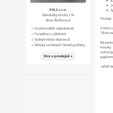
4
í
1
p
PULZ s.r.o.
š
a
Banskobystrická 176
n
Postup:
Brno–Řečkovice
e
V míse 
✓ Osobní odběr objednávek
l
Těsto n
✓ Poradíme s výběrem
✓ Výdejní místo dopravců
Na pomo
✓ Dětský sortiment i školní potřeby
kousky. 
vytvaruj
Více o prodejně →
papírem.
Ještě t