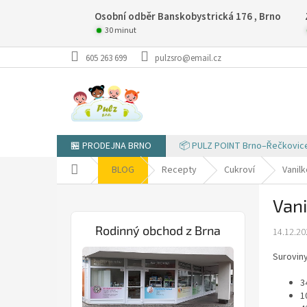
Přejít
Osobní odběr Banskobystrická 176 , Brno
na
obsah
30 minut
605 263 699
pulzsro@email.cz
🏪 PRODEJNA BRNO
📦 PULZ POINT Brno–Řečkovic
Domů
BLOG
Recepty
Cukroví
Vanilk
P
Vani
o
s
Rodinný obchod z Brna
14.12.20
t
r
Suroviny
a
n
3
n
1