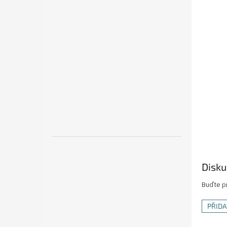
Disku
Buďte pr
PŘID