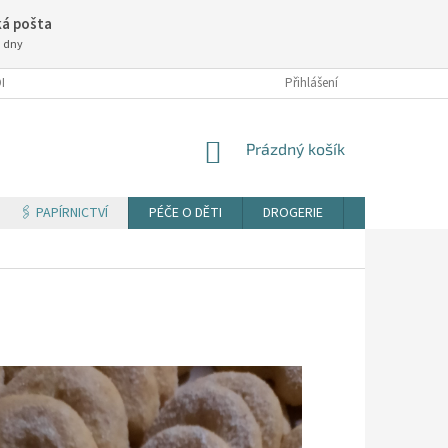
á pošta
3 dny
NÍ PODMÍNKY
Přihlášení
NÁKUPNÍ
Prázdný košík
KOŠÍK
🖇️ PAPÍRNICTVÍ
PÉČE O DĚTI
DROGERIE
TISK DOKUM