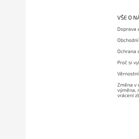
a
t
VŠE O 
í
Doprava 
Obchodní
Ochrana 
Proč si v
Věrnostn
Změna v 
výměna, 
vrácení z