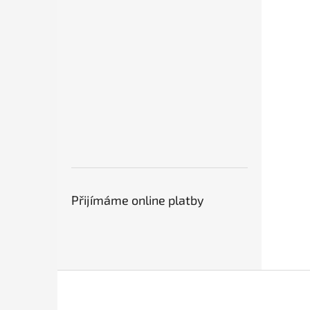
Přijímáme online platby
Z
á
p