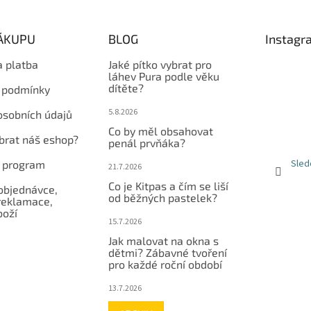
NÁKUPU
BLOG
Instagr
a platba
Jaké pítko vybrat pro
láhev Pura podle věku
dítěte?
 podmínky
5.8.2026
osobních údajů
Co by měl obsahovat
ybrat náš eshop?
penál prvňáka?
Sled
í program
21.7.2026
Co je Kitpas a čím se liší
objednávce,
od běžných pastelek?
reklamace,
boží
15.7.2026
Jak malovat na okna s
dětmi? Zábavné tvoření
pro každé roční období
13.7.2026