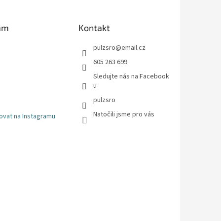
am
Kontakt
pulzsro
@
email.cz
605 263 699
Sledujte nás na Facebook
u
pulzsro
Natočili jsme pro vás
ovat na Instagramu