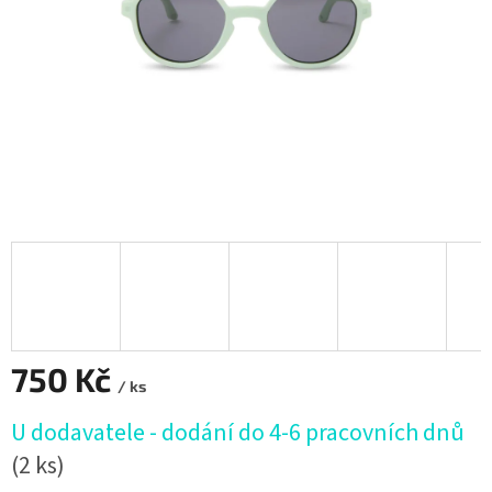
750 Kč
/ ks
Měrná
U dodavatele - dodání do 4-6 pracovních dnů
cena:
(2 ks)