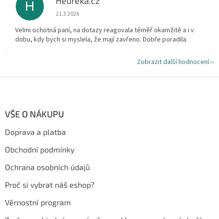
Heureka.cz
H
Hodnocení obchodu je 5 z 5 hvězdiček.
21.3.2026
Velmi ochotná paní, na dotazy reagovala téměř okamžitě a i v
dobu, kdy bych si myslela, že mají zavřeno. Dobře poradila.
Zobrazit další hodnocení
Z
á
p
a
VŠE O NÁKUPU
t
Doprava a platba
í
Obchodní podmínky
Ochrana osobních údajů
Proč si vybrat náš eshop?
Věrnostní program