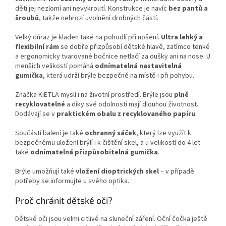
děti jej nezlomí ani nevykroutí. Konstrukce je navíc
bez pantů a
šroubů
, takže nehrozí uvolnění drobných částí.
Velký důraz je kladen také na pohodlí při nošení.
Ultra lehký a
flexibilní rám
se dobře přizpůsobí dětské hlavě, zatímco tenké
a ergonomicky tvarované bočnice netlačí za oušky ani na nose. U
menších velikostí pomáhá
odnímatelná nastavitelná
gumička
, která udrží brýle bezpečně na místě i při pohybu.
Značka KiETLA myslí i na životní prostředí. Brýle jsou
plně
recyklovatelné
a díky své odolnosti mají dlouhou životnost.
Dodávají se v
praktickém obalu z recyklovaného papíru
.
Součástí balení je také
ochranný sáček
, který lze využít k
bezpečnému uložení brýlí i k čištění skel, a u velikostí do 4 let
také
odnímatelná přizpůsobitelná gumička
.
Brýle umožňují také
vložení dioptrických skel
– v případě
potřeby se informujte u svého optika.
Proč chránit dětské oči?
Dětské oči jsou velmi citlivé na sluneční záření. Oční čočka ještě