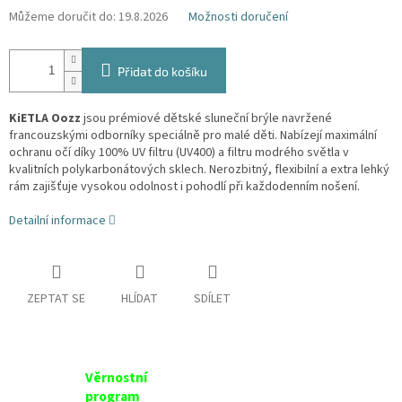
Můžeme doručit do:
19.8.2026
Možnosti doručení
Přidat do košíku
KiETLA Oozz
jsou prémiové dětské sluneční brýle navržené
francouzskými odborníky speciálně pro malé děti. Nabízejí maximální
ochranu očí díky 100% UV filtru (UV400) a filtru modrého světla v
kvalitních polykarbonátových sklech. Nerozbitný, flexibilní a extra lehký
rám zajišťuje vysokou odolnost i pohodlí při každodenním nošení.
Detailní informace
ZEPTAT SE
HLÍDAT
SDÍLET
Věrnostní
program