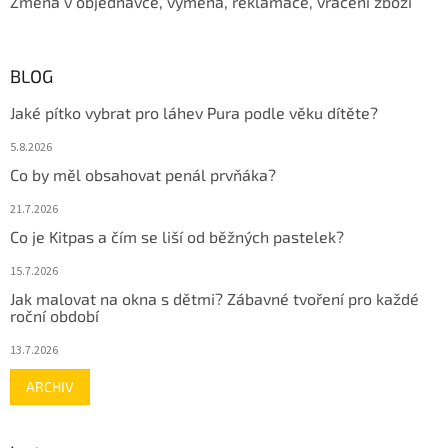
Změna v objednávce, výměna, reklamace, vrácení zboží
BLOG
Jaké pítko vybrat pro láhev Pura podle věku dítěte?
5.8.2026
Co by měl obsahovat penál prvňáka?
21.7.2026
Co je Kitpas a čím se liší od běžných pastelek?
15.7.2026
Jak malovat na okna s dětmi? Zábavné tvoření pro každé
roční období
13.7.2026
ARCHIV