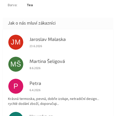
Barva
:
Tea
Jaroslav Malaska
JM
Hodnocení obchodu je 5 z 5 hvězdiček.
23.6.2026
Martina Šeligová
MŠ
Hodnocení obchodu je 5 z 5 hvězdiček.
8.6.2026
Petra
P
Hodnocení obchodu je 5 z 5 hvězdiček.
6.4.2026
Krásná termoska, pevná, dobře izoluje, netradiční design...
rychlé dodání zboží, doporučuji...