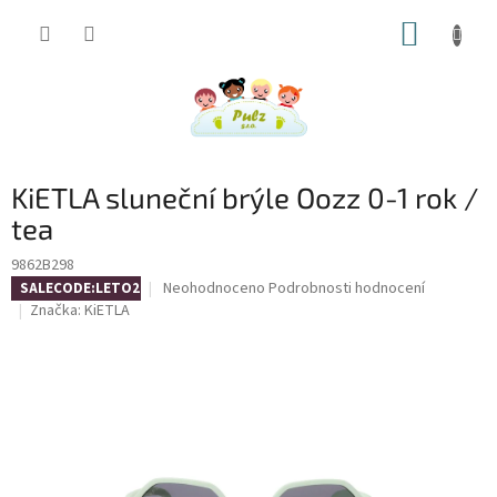
Přejít
NÁKUP
na
obsah
KOŠÍK
KiETLA sluneční brýle Oozz 0-1 rok /
tea
9862B298
Průměrné
Neohodnoceno
Podrobnosti hodnocení
SALECODE:LETO26:4:%
hodnocení
Značka:
KiETLA
produktu
je
0,0
z
5
hvězdiček.