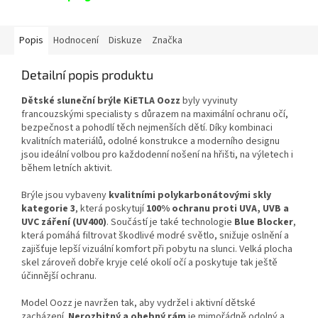
Popis
Hodnocení
Diskuze
Značka
Detailní popis produktu
Dětské sluneční brýle KiETLA Oozz
byly vyvinuty
francouzskými specialisty s důrazem na maximální ochranu očí,
bezpečnost a pohodlí těch nejmenších dětí. Díky kombinaci
kvalitních materiálů, odolné konstrukce a moderního designu
jsou ideální volbou pro každodenní nošení na hřišti, na výletech i
během letních aktivit.
Brýle jsou vybaveny
kvalitními polykarbonátovými skly
kategorie 3
, která poskytují
100% ochranu proti UVA, UVB a
UVC záření (UV400)
. Součástí je také technologie
Blue Blocker
,
která pomáhá filtrovat škodlivé modré světlo, snižuje oslnění a
zajišťuje lepší vizuální komfort při pobytu na slunci. Velká plocha
skel zároveň dobře kryje celé okolí očí a poskytuje tak ještě
účinnější ochranu.
Model Oozz je navržen tak, aby vydržel i aktivní dětské
zacházení.
Nerozbitný a ohebný rám
je mimořádně odolný a