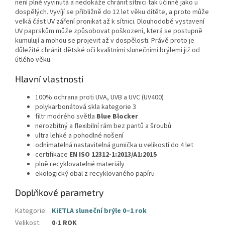
není plně vyvinutá a nedokáže chránit sítnici tak účinně jako u
dospělých. Vyvíjí se přibližně do 12 let věku dítěte, a proto může
velká část UV záření pronikat až k sítnici. Dlouhodobé vystavení
UV paprskům může způsobovat poškození, která se postupně
kumulují a mohou se projevit až v dospělosti. Právě proto je
důležité chránit dětské oči kvalitními slunečními brýlemi již od
útlého věku.
Hlavní vlastnosti
100% ochrana proti UVA, UVB a UVC (UV400)
polykarbonátová skla kategorie 3
filtr modrého světla
Blue Blocker
nerozbitný a flexibilní rám bez pantů a šroubů
ultra lehké a pohodlné nošení
odnímatelná nastavitelná gumička u velikostí do 4 let
certifikace
EN ISO 12312-1:2013/A1:2015
plně recyklovatelné materiály
ekologický obal z recyklovaného papíru
Doplňkové parametry
Kategorie
:
KiETLA sluneční brýle 0–1 rok
Velikost
:
0-1 ROK