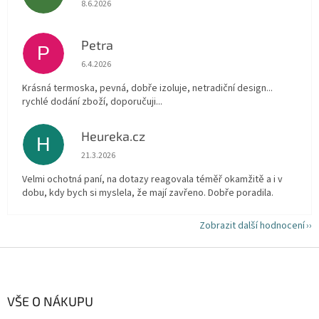
Hodnocení obchodu je 5 z 5 hvězdiček.
8.6.2026
Petra
P
Hodnocení obchodu je 5 z 5 hvězdiček.
6.4.2026
Krásná termoska, pevná, dobře izoluje, netradiční design...
rychlé dodání zboží, doporučuji...
Heureka.cz
H
Hodnocení obchodu je 5 z 5 hvězdiček.
21.3.2026
Velmi ochotná paní, na dotazy reagovala téměř okamžitě a i v
dobu, kdy bych si myslela, že mají zavřeno. Dobře poradila.
Zobrazit další hodnocení
Z
á
p
a
VŠE O NÁKUPU
t