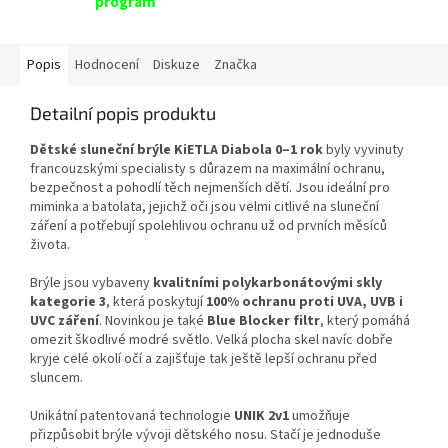
program
Popis
Hodnocení
Diskuze
Značka
Detailní popis produktu
Dětské sluneční brýle KiETLA Diabola 0–1 rok
byly vyvinuty
francouzskými specialisty s důrazem na maximální ochranu,
bezpečnost a pohodlí těch nejmenších dětí. Jsou ideální pro
miminka a batolata, jejichž oči jsou velmi citlivé na sluneční
záření a potřebují spolehlivou ochranu už od prvních měsíců
života.
Brýle jsou vybaveny
kvalitními polykarbonátovými skly
kategorie 3
, která poskytují
100% ochranu proti UVA, UVB i
UVC záření
. Novinkou je také
Blue Blocker filtr
, který pomáhá
omezit škodlivé modré světlo. Velká plocha skel navíc dobře
kryje celé okolí očí a zajišťuje tak ještě lepší ochranu před
sluncem.
Unikátní patentovaná technologie
UNIK 2v1
umožňuje
přizpůsobit brýle vývoji dětského nosu. Stačí je jednoduše