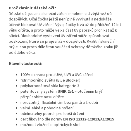
Proč chránit dětské oči?
Dětské oči jsou na sluneční záření mnohem citlivější než oči
dospělých. Oční čočka ještě není plně vyvinutá a nedokáže
účinně blokovat UV záření. Vývoj čočky trvá až do přibližně 12 let
věku dítěte, a proto může velká část UV paprsků pronikat až k
sítnici. Dlouhodobé vystavení UV záření může způsobovat
poškození, které se projeví až v dospělosti. Kvalitní sluneční
brýle jsou proto důležitou součástí ochrany dětského zraku již
od útlého věku.
Hlavní vlastnosti:
100% ochrana proti UVA, UVB a UVC záření
filtr modrého světla (Blue Blocker)
polykarbonátová skla kategorie 3
patentovaný systém
UNIK 2v1
– otočením brýlí
přizpůsobíte nosu dítěte
nerozbitný, flexibilní rám bez pantů a šroubů
velmi lehké a pohodlné nošení
odnímatelný popruh pro lepší držení
certifikováno dle normy
EN ISO 12312-1:2013/A1:2015
možnost vložení dioptrických skel