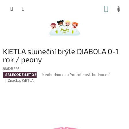
Přejít
NÁKUP
na
obsah
KOŠÍK
KiETLA sluneční brýle DIABOLA 0-1
rok / peony
9862B226
Průměrné
Neohodnoceno
Podrobnosti hodnocení
SALECODE:LETO26:4:%
hodnocení
Značka:
KiETLA
produktu
je
0,0
z
5
hvězdiček.