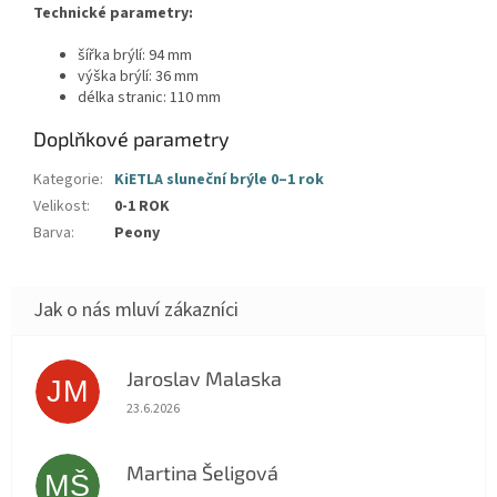
Technické parametry:
šířka brýlí: 94 mm
výška brýlí: 36 mm
délka stranic: 110 mm
Doplňkové parametry
Kategorie
:
KiETLA sluneční brýle 0–1 rok
Velikost
:
0-1 ROK
Barva
:
Peony
Jaroslav Malaska
JM
Hodnocení obchodu je 5 z 5 hvězdiček.
23.6.2026
Martina Šeligová
MŠ