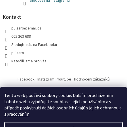
Sledovat na Instagramu
Kontakt
pulzsro
@
email.cz
605 263 699
Sledujte nás na Facebooku
pulzsro
Natočili jsme pro vás
Facebook
Instagram
Youtube
Hodnocení zákazníků
Tento web používá soubory cookie. Dalším procházením
tohoto webu vyjadřujete souhlas s jejich používáním a v
případě poskytnutí dalších osobních údajů s jejich
ochranou a
zpracováním
.
Vytvořil Shoptet