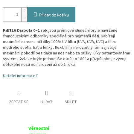
Přidat do košíku
KiETLA Diabola 0–1 rok
jsou prémiové sluneční brýle navržené
francouzskými odborníky speciálně pro nejmenší děti. Nabízejí
maximální ochranu očí díky 100% UV filtru (UVA, UVB, UVC) a filtru
modrého světla. Extra lehký, flexibilní a nerozbitný rám zajišťuje
maximální pohodlí bez tlaku na nos nebo za oušky. Díky patentovanému
systému
2v1
lze brýle jednoduše otočit o 180° a přizpůsobit je vývoji
dětského nosu od narození až do 1 roku.
Detailní informace
ZEPTAT SE
HLÍDAT
SDÍLET
Věrnostní