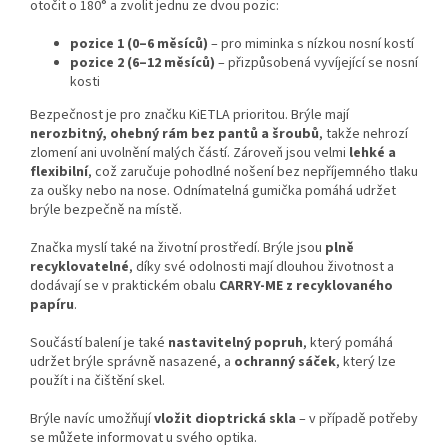
otočit o 180° a zvolit jednu ze dvou pozic:
pozice 1 (0–6 měsíců)
– pro miminka s nízkou nosní kostí
pozice 2 (6–12 měsíců)
– přizpůsobená vyvíjející se nosní
kosti
Bezpečnost je pro značku KiETLA prioritou. Brýle mají
nerozbitný, ohebný rám bez pantů a šroubů
, takže nehrozí
zlomení ani uvolnění malých částí. Zároveň jsou velmi
lehké a
flexibilní
, což zaručuje pohodlné nošení bez nepříjemného tlaku
za oušky nebo na nose. Odnímatelná gumička pomáhá udržet
brýle bezpečně na místě.
Značka myslí také na životní prostředí. Brýle jsou
plně
recyklovatelné
, díky své odolnosti mají dlouhou životnost a
dodávají se v praktickém obalu
CARRY-ME z recyklovaného
papíru
.
Součástí balení je také
nastavitelný popruh
, který pomáhá
udržet brýle správně nasazené, a
ochranný sáček
, který lze
použít i na čištění skel.
Brýle navíc umožňují
vložit dioptrická skla
– v případě potřeby
se můžete informovat u svého optika.