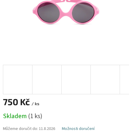
750 Kč
/ ks
Měrná
Skladem
(1 ks)
cena:
Můžeme doručit do:
11.8.2026
Možnosti doručení