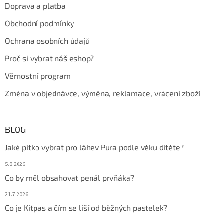
Doprava a platba
í
Obchodní podmínky
Ochrana osobních údajů
Proč si vybrat náš eshop?
Věrnostní program
Změna v objednávce, výměna, reklamace, vrácení zboží
BLOG
Jaké pítko vybrat pro láhev Pura podle věku dítěte?
5.8.2026
Co by měl obsahovat penál prvňáka?
21.7.2026
Co je Kitpas a čím se liší od běžných pastelek?