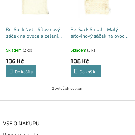
s
u
p
k
r
t
o
ů
d
Re-Sack Net - Síťovinový
Re-Sack Small - Malý
u
sáček na ovoce a zeleninu
síťovinový sáček na ovoce
k
(2 ks)
a zeleninu (2 ks)
t
Skladem
(2 ks)
Skladem
(1 ks)
ů
136 Kč
108 Kč
Do košíku
Do košíku
2
položek celkem
O
v
l
Z
á
á
d
p
a
a
VŠE O NÁKUPU
c
t
í
Doprava a platba