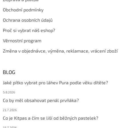
í
p
r
Obchodní podmínky
v
k
Ochrana osobních údajů
y
v
Proč si vybrat náš eshop?
ý
p
Věrnostní program
i
s
Změna v objednávce, výměna, reklamace, vrácení zboží
u
BLOG
Jaké pítko vybrat pro láhev Pura podle věku dítěte?
5.8.2026
Co by měl obsahovat penál prvňáka?
21.7.2026
Co je Kitpas a čím se liší od běžných pastelek?
15.7.2026