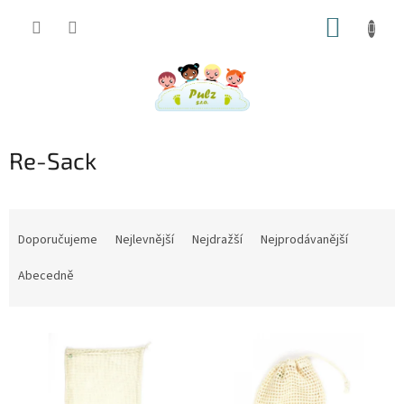
Přejít
NÁKUP
na
obsah
KOŠÍK
Re-Sack
Ř
a
Doporučujeme
Nejlevnější
Nejdražší
Nejprodávanější
z
e
Abecedně
n
í
V
p
ý
r
p
o
i
d