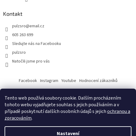
Kontakt
pulzsro
@
email.cz
605 263 699
Sledujte nás na Facebooku
pulzsro
Natočili jsme pro vás
Facebook
Instagram
Youtube
Hodnocení zákazníků
Tento web používá soubory cookie. Dalším procházením
tohoto webu vyjadřujete souhlas s jejich používáním a v
případě poskytnutí dalších osobních údajů s jejich
ochranou a
zpracováním
.
Vytvořil Shoptet
Nastavení