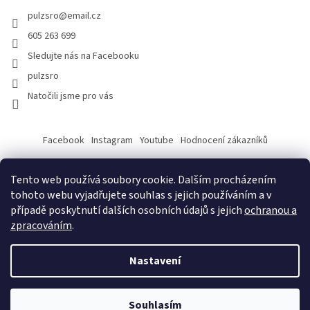
pulzsro
@
email.cz
605 263 699
Sledujte nás na Facebooku
pulzsro
Natočili jsme pro vás
Facebook
Instagram
Youtube
Hodnocení zákazníků
Tento web používá soubory cookie. Dalším procházením
tohoto webu vyjadřujete souhlas s jejich používáním a v
případě poskytnutí dalších osobních údajů s jejich
ochranou a
zpracováním
.
Vytvořil Shoptet
Nastavení
Copyright 2026
PULZ s.r.o.
. Všechna práva vyhrazena.
Souhlasím