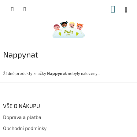
Přejít
NÁKUP
na
obsah
KOŠÍK
Nappynat
Žádné produkty značky
Nappynat
nebyly nalezeny...
Z
á
p
a
VŠE O NÁKUPU
t
Doprava a platba
í
Obchodní podmínky