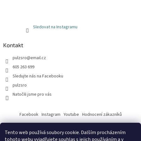
Sledovat na Instagramu
Kontakt
pulzsro
@
email.cz
605 263 699
Sledujte nás na Facebooku
pulzsro
Natočili jsme pro vás
Facebook
Instagram
Youtube
Hodnocení zákazníků
Tento web používá soubory cookie. Dalším procházením
tohoto webu vyjadřujete souhlas s jejich používáním a v