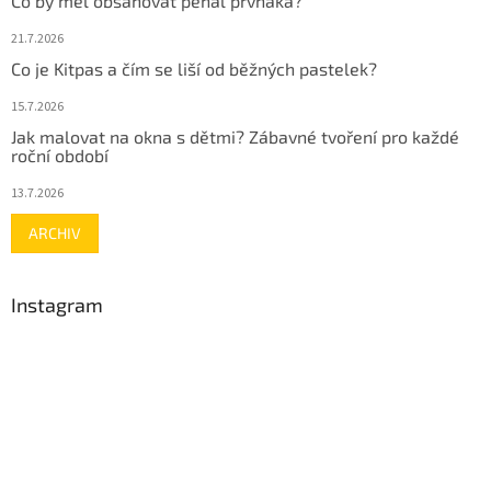
Co by měl obsahovat penál prvňáka?
21.7.2026
Co je Kitpas a čím se liší od běžných pastelek?
15.7.2026
Jak malovat na okna s dětmi? Zábavné tvoření pro každé
roční období
13.7.2026
ARCHIV
Instagram