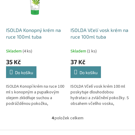
ISOLDA Konopný krém na
ISOLDA Včelí vosk krém na
ruce 100ml tuba
ruce 100ml tuba
Skladem
(4 ks)
Skladem
(1 ks)
35 Kč
37 Kč
Do košíku
Do košíku
ISOLDA Konopí krém na ruce 100
ISOLDA Včelí vosk krém 100 ml
ml s konopným a pupalkovým
poskytuje dlouhodobou
olejem zklidňuje suchou a
hydrataci a zvláčnění pokožky. S
podrážděnou pokožku,
obsahem včelího vosku,
dlouhodobě ji zvláčňuje a
výtažku z mateřídoušky a UV
nezanechává mastný film.
filtrem. Klinicky testováno.
4
položek celkem
O
v
l
Z