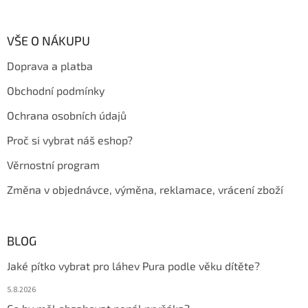
á
á
d
p
a
a
VŠE O NÁKUPU
c
t
í
Doprava a platba
í
p
r
Obchodní podmínky
v
k
Ochrana osobních údajů
y
v
Proč si vybrat náš eshop?
ý
p
Věrnostní program
i
s
Změna v objednávce, výměna, reklamace, vrácení zboží
u
BLOG
Jaké pítko vybrat pro láhev Pura podle věku dítěte?
5.8.2026