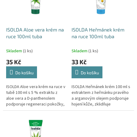
s
u
p
k
r
t
o
ů
d
ISOLDA Aloe vera krém na
ISOLDA Heřmánek krém
u
ruce 100ml tuba
na ruce 100ml tuba
k
t
Skladem
(1 ks)
Skladem
(1 ks)
ů
35 Kč
33 Kč
Do košíku
Do košíku
ISOLDA Aloe vera krém na ruce v
ISOLDA Heřmánek krém 100 ml s
tubě 100 ml s 5 % extraktu z
extraktem z heřmánku pravého
aloe vera a D-panthenolem
a arganovým olejem podporuje
podporuje regeneraci pokožky,
hojení kůže, zklidňuje
zklidňuje ji a zanechává ruce
podráždění a pečuje o
jemné a vláčné.
namáhanou pokožku. Klinicky
testováno.