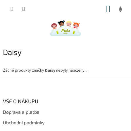
Přejít
NÁKUP
na
obsah
KOŠÍK
Daisy
Žádné produkty značky
Daisy
nebyly nalezeny...
Z
á
p
a
VŠE O NÁKUPU
t
Doprava a platba
í
Obchodní podmínky