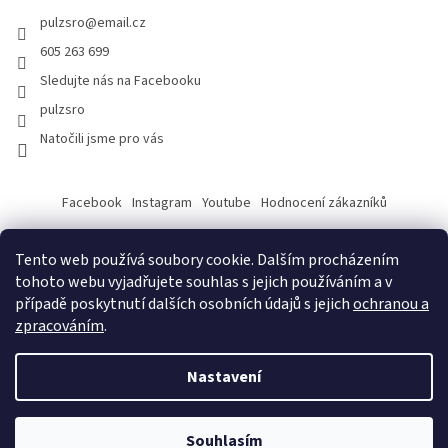
pulzsro
@
email.cz
605 263 699
Sledujte nás na Facebooku
pulzsro
Natočili jsme pro vás
Facebook
Instagram
Youtube
Hodnocení zákazníků
Tento web používá soubory cookie. Dalším procházením
tohoto webu vyjadřujete souhlas s jejich používáním a v
případě poskytnutí dalších osobních údajů s jejich
ochranou a
zpracováním
.
Vytvořil Shoptet
Nastavení
Copyright 2026
PULZ s.r.o.
. Všechna práva vyhrazena.
Souhlasím