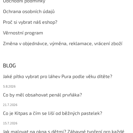
Obchodní podmínky
Ochrana osobních údajů
Proč si vybrat náš eshop?
Věrnostní program
Změna v objednávce, výměna, reklamace, vrácení zboží
BLOG
Jaké pítko vybrat pro láhev Pura podle věku dítěte?
5.8.2026
Co by měl obsahovat penál prvňáka?
21.7.2026
Co je Kitpas a čím se liší od běžných pastelek?
15.7.2026
Jak malovat na okna s dětmi? Zábavné tvoření pro každé