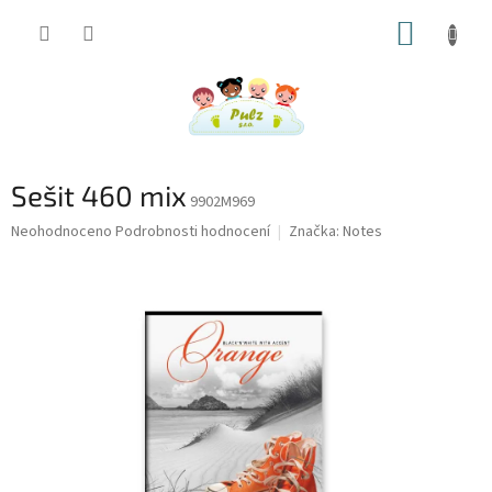
Přejít
NÁKUP
na
obsah
KOŠÍK
Sešit 460 mix
9902M969
Průměrné
Neohodnoceno
Podrobnosti hodnocení
Značka:
Notes
hodnocení
produktu
je
0,0
z
5
hvězdiček.