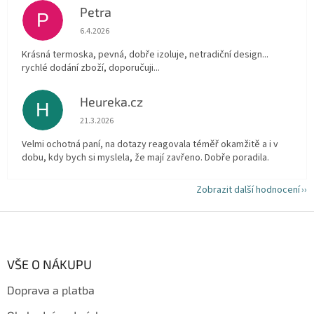
Petra
P
Hodnocení obchodu je 5 z 5 hvězdiček.
6.4.2026
Krásná termoska, pevná, dobře izoluje, netradiční design...
rychlé dodání zboží, doporučuji...
Heureka.cz
H
Hodnocení obchodu je 5 z 5 hvězdiček.
21.3.2026
Velmi ochotná paní, na dotazy reagovala téměř okamžitě a i v
dobu, kdy bych si myslela, že mají zavřeno. Dobře poradila.
Zobrazit další hodnocení
Z
á
p
a
VŠE O NÁKUPU
t
Doprava a platba
í