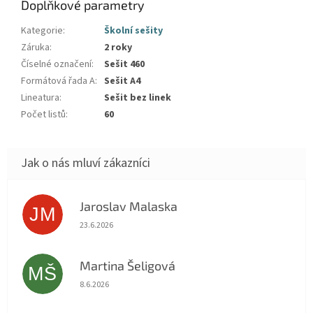
Doplňkové parametry
Kategorie
:
Školní sešity
Záruka
:
2 roky
Číselné označení
:
Sešit 460
Formátová řada A
:
Sešit A4
Lineatura
:
Sešit bez linek
Počet listů
:
60
Jaroslav Malaska
JM
Hodnocení obchodu je 5 z 5 hvězdiček.
23.6.2026
Martina Šeligová
MŠ
Hodnocení obchodu je 5 z 5 hvězdiček.
8.6.2026