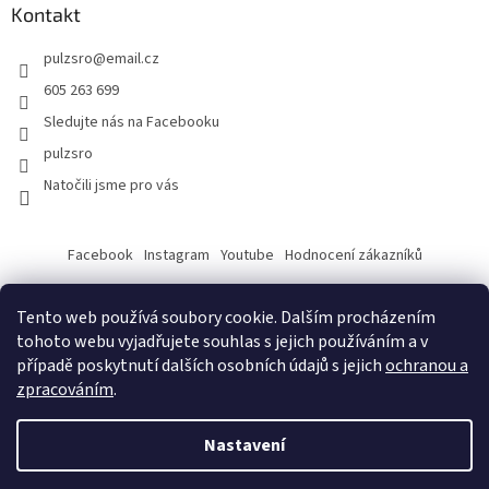
Kontakt
pulzsro
@
email.cz
605 263 699
Sledujte nás na Facebooku
pulzsro
Natočili jsme pro vás
Facebook
Instagram
Youtube
Hodnocení zákazníků
Tento web používá soubory cookie. Dalším procházením
tohoto webu vyjadřujete souhlas s jejich používáním a v
případě poskytnutí dalších osobních údajů s jejich
ochranou a
zpracováním
.
Vytvořil Shoptet
Nastavení
Copyright 2026
PULZ s.r.o.
. Všechna práva vyhrazena.