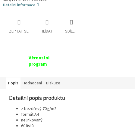
Detailní informace
ZEPTAT SE
HLÍDAT
SDÍLET
Věrnostní
program
Popis
Hodnocení
Diskuze
Detailní popis produktu
z bezdřevý 70g/m2
formát A4
nelinkovaný
60 listů