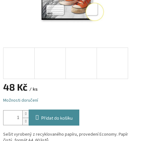
48 Kč
/ ks
Měrná
Možnosti doručení
cena:
Přidat do košíku
Sešit vyrobený z recyklovaného papíru, provedení Economy. Papír
čistý, formát A4, 60 listů.