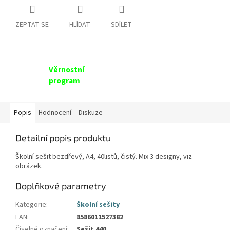
ZEPTAT SE
HLÍDAT
SDÍLET
Věrnostní
program
Popis
Hodnocení
Diskuze
Detailní popis produktu
Školní sešit bezdřevý, A4, 40listů, čistý. Mix 3 designy, viz
obrázek.
Doplňkové parametry
Kategorie
:
Školní sešity
EAN
:
8586011527382
Číselné označení
:
Sešit 440