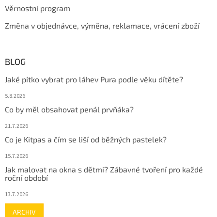
Věrnostní program
Změna v objednávce, výměna, reklamace, vrácení zboží
BLOG
Jaké pítko vybrat pro láhev Pura podle věku dítěte?
5.8.2026
Co by měl obsahovat penál prvňáka?
21.7.2026
Co je Kitpas a čím se liší od běžných pastelek?
15.7.2026
Jak malovat na okna s dětmi? Zábavné tvoření pro každé
roční období
13.7.2026
ARCHIV