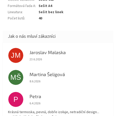
Formátová řada A
:
Sešit A4
Lineatura
:
Sešit bez linek
Počet listů
:
40
Jaroslav Malaska
JM
Hodnocení obchodu je 5 z 5 hvězdiček.
23.6.2026
Martina Šeligová
MŠ
Hodnocení obchodu je 5 z 5 hvězdiček.
8.6.2026
Petra
P
Hodnocení obchodu je 5 z 5 hvězdiček.
6.4.2026
Krásná termoska, pevná, dobře izoluje, netradiční design...