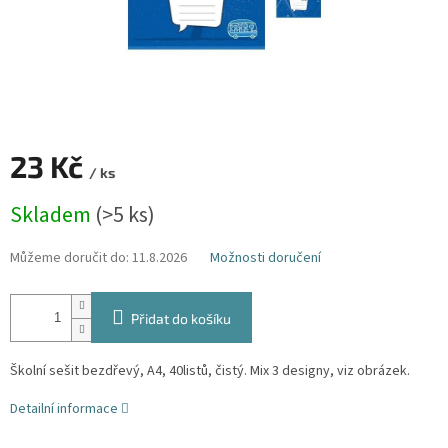
23 Kč
/ ks
Měrná
Skladem
(>5 ks)
cena:
Můžeme doručit do:
11.8.2026
Možnosti doručení
Přidat do košíku
Školní sešit bezdřevý, A4, 40listů, čistý. Mix 3 designy, viz obrázek.
Detailní informace