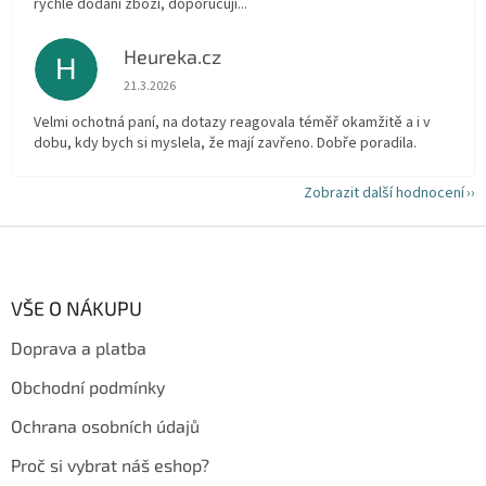
rychlé dodání zboží, doporučuji...
Heureka.cz
H
Hodnocení obchodu je 5 z 5 hvězdiček.
21.3.2026
Velmi ochotná paní, na dotazy reagovala téměř okamžitě a i v
dobu, kdy bych si myslela, že mají zavřeno. Dobře poradila.
Zobrazit další hodnocení
Z
á
p
a
VŠE O NÁKUPU
t
Doprava a platba
í
Obchodní podmínky
Ochrana osobních údajů
Proč si vybrat náš eshop?