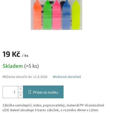
19 Kč
/ ks
Měrná
Skladem
(>5 ks)
cena:
Můžeme doručit do:
11.8.2026
Možnosti doručení
Přidat do košíku
Záložka samolepící, index, popisovatelný, materiál PP. Vícenásobné
užití. Balení obsahuje 5 barev záložek, o rozměru 45mm x 12mm.