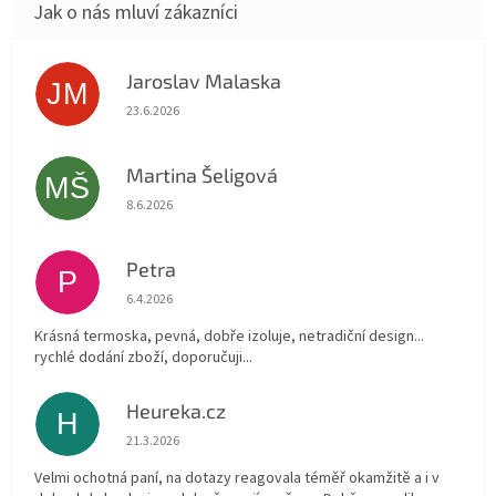
Jaroslav Malaska
JM
Hodnocení obchodu je 5 z 5 hvězdiček.
23.6.2026
Martina Šeligová
MŠ
Hodnocení obchodu je 5 z 5 hvězdiček.
8.6.2026
Petra
P
Hodnocení obchodu je 5 z 5 hvězdiček.
6.4.2026
Krásná termoska, pevná, dobře izoluje, netradiční design...
rychlé dodání zboží, doporučuji...
Heureka.cz
H
Hodnocení obchodu je 5 z 5 hvězdiček.
21.3.2026
Velmi ochotná paní, na dotazy reagovala téměř okamžitě a i v