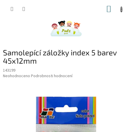
Přejít
NÁKUP
na
obsah
KOŠÍK
Samolepící záložky index 5 barev
45x12mm
143199
Průměrné
Neohodnoceno
Podrobnosti hodnocení
hodnocení
produktu
je
0,0
z
5
hvězdiček.