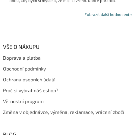
dobu, kdy bych si myslela, že mají zavřeno. Dobře poradila.
Zobrazit další hodnocení
Z
á
p
a
VŠE O NÁKUPU
t
Doprava a platba
í
Obchodní podmínky
Ochrana osobních údajů
Proč si vybrat náš eshop?
Věrnostní program
Změna v objednávce, výměna, reklamace, vrácení zboží
BLOG