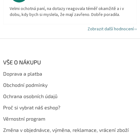
Velmi ochotná paní, na dotazy reagovala téměř okamžitě a i v
dobu, kdy bych si myslela, že mají zavřeno. Dobře poradila.
Zobrazit další hodnocení
Z
á
p
a
VŠE O NÁKUPU
t
Doprava a platba
í
Obchodní podmínky
Ochrana osobních údajů
Proč si vybrat náš eshop?
Věrnostní program
Změna v objednávce, výměna, reklamace, vrácení zboží