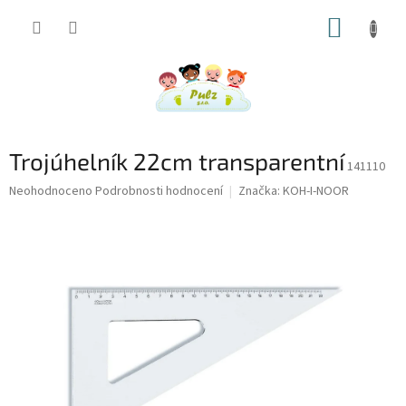
Přejít
NÁKUP
na
obsah
KOŠÍK
Trojúhelník 22cm transparentní
141110
Průměrné
Neohodnoceno
Podrobnosti hodnocení
Značka:
KOH-I-NOOR
hodnocení
produktu
je
0,0
z
5
hvězdiček.