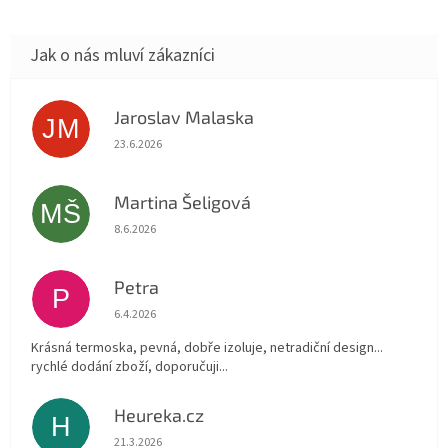
Jaroslav Malaska
JM
Hodnocení obchodu je 5 z 5 hvězdiček.
23.6.2026
Martina Šeligová
MŠ
Hodnocení obchodu je 5 z 5 hvězdiček.
8.6.2026
Petra
P
Hodnocení obchodu je 5 z 5 hvězdiček.
6.4.2026
Krásná termoska, pevná, dobře izoluje, netradiční design...
rychlé dodání zboží, doporučuji...
Heureka.cz
H
Hodnocení obchodu je 5 z 5 hvězdiček.
21.3.2026