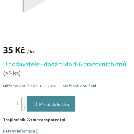
35 Kč
/ ks
Měrná
U dodavatele - dodání do 4-6 pracovních dnů
cena:
(>5 ks)
Můžeme doručit do:
18.8.2026
Možnosti doručení
Přidat do košíku
Trojúhelník 22cm transparentní
Detailní informace