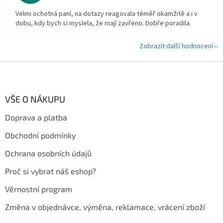
Velmi ochotná paní, na dotazy reagovala téměř okamžitě a i v
dobu, kdy bych si myslela, že mají zavřeno. Dobře poradila.
Zobrazit další hodnocení
Z
á
p
a
VŠE O NÁKUPU
t
Doprava a platba
í
Obchodní podmínky
Ochrana osobních údajů
Proč si vybrat náš eshop?
Věrnostní program
Změna v objednávce, výměna, reklamace, vrácení zboží