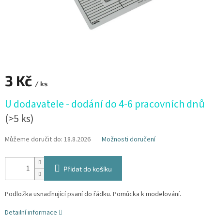
3 Kč
/ ks
Měrná
U dodavatele - dodání do 4-6 pracovních dnů
cena:
(>5 ks)
Můžeme doručit do:
18.8.2026
Možnosti doručení
Přidat do košíku
Podložka usnaďnující psaní do řádku. Pomůcka k modelování.
Detailní informace