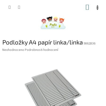
Přejít
NÁKUP
na
obsah
KOŠÍK
Podložky A4 papír linka/linka
9862B36
Průměrné
Neohodnoceno
Podrobnosti hodnocení
hodnocení
produktu
je
0,0
z
5
hvězdiček.