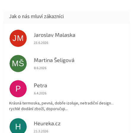
Jaroslav Malaska
JM
Hodnocení obchodu je 5 z 5 hvězdiček.
23.6.2026
Martina Šeligová
MŠ
Hodnocení obchodu je 5 z 5 hvězdiček.
8.6.2026
Petra
P
Hodnocení obchodu je 5 z 5 hvězdiček.
6.4.2026
Krásná termoska, pevná, dobře izoluje, netradiční design...
rychlé dodání zboží, doporučuji...
Heureka.cz
H
Hodnocení obchodu je 5 z 5 hvězdiček.
21.3.2026