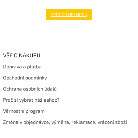
ZPĚT DO OBCHODU
Z
á
p
a
VŠE O NÁKUPU
t
Doprava a platba
í
Obchodní podmínky
Ochrana osobních údajů
Proč si vybrat náš eshop?
Věrnostní program
Změna v objednávce, výměna, reklamace, vrácení zboží