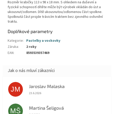
Rozměr krabičky 113 x 98 x 18 mm. S ohledem na duševní a
fyzické schopností dítěte může být výrobek vkládán do úst a
ukousnut/odlomen. Dítě ukousnutou/odlomenou část spolkne.
Spolknutá část projde trávicím traktem bez zjevného ovlivnění
traktu.
Doplňkové parametry
Kategorie
:
Pastelky a voskovky
Záruka
:
2 roky
EAN
:
8593539357469
Jaroslav Malaska
JM
Hodnocení obchodu je 5 z 5 hvězdiček.
23.6.2026
Martina Šeligová
MŠ
Hodnocení obchodu je 5 z 5 hvězdiček.