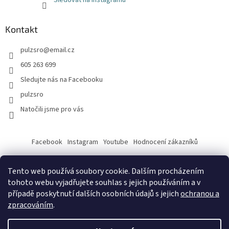
Sledovat na Instagramu
Kontakt
pulzsro
@
email.cz
605 263 699
Sledujte nás na Facebooku
pulzsro
Natočili jsme pro vás
Facebook
Instagram
Youtube
Hodnocení zákazníků
Tento web používá soubory cookie. Dalším procházením
tohoto webu vyjadřujete souhlas s jejich používáním a v
případě poskytnutí dalších osobních údajů s jejich
ochranou a
zpracováním
.
Vytvořil Shoptet