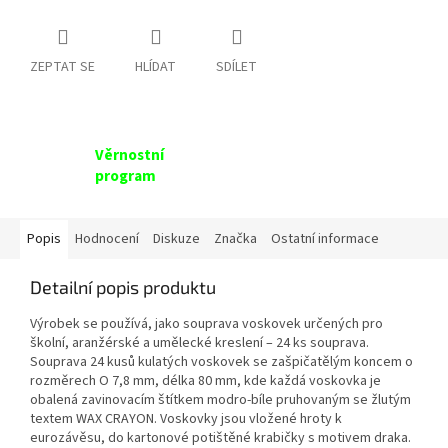
ZEPTAT SE
HLÍDAT
SDÍLET
Věrnostní
program
Popis
Hodnocení
Diskuze
Značka
Ostatní informace
Detailní popis produktu
Výrobek se používá, jako souprava voskovek určených pro
školní, aranžérské a umělecké kreslení – 24 ks souprava.
Souprava 24 kusů kulatých voskovek se zašpičatělým koncem o
rozměrech O 7,8 mm, délka 80 mm, kde každá voskovka je
obalená zavinovacím štítkem modro-bíle pruhovaným se žlutým
textem WAX CRAYON. Voskovky jsou vložené hroty k
eurozávěsu, do kartonové potištěné krabičky s motivem draka.