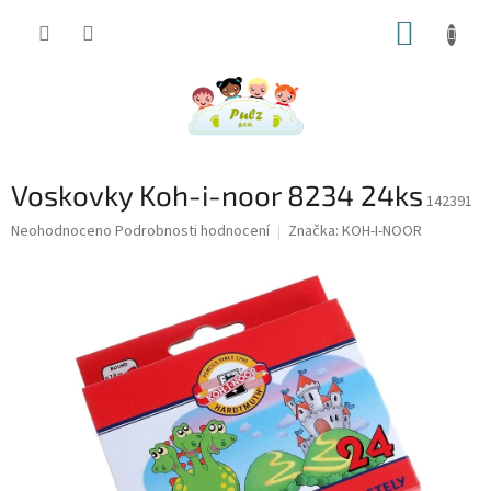
Přejít
NÁKUP
na
obsah
KOŠÍK
Voskovky Koh-i-noor 8234 24ks
142391
Průměrné
Neohodnoceno
Podrobnosti hodnocení
Značka:
KOH-I-NOOR
hodnocení
produktu
je
0,0
z
5
hvězdiček.