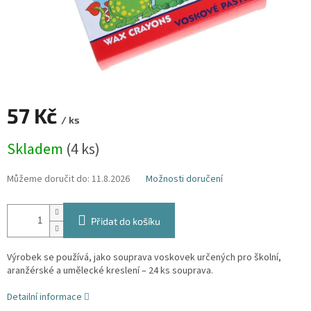
57 Kč
/ ks
Měrná
Skladem
(4 ks)
cena:
Můžeme doručit do:
11.8.2026
Možnosti doručení
Přidat do košíku
Výrobek se používá, jako souprava voskovek určených pro školní,
aranžérské a umělecké kreslení – 24 ks souprava.
Detailní informace