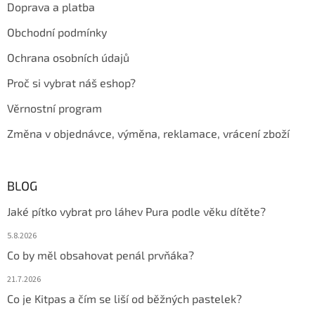
Doprava a platba
í
Obchodní podmínky
Ochrana osobních údajů
Proč si vybrat náš eshop?
Věrnostní program
Změna v objednávce, výměna, reklamace, vrácení zboží
BLOG
Jaké pítko vybrat pro láhev Pura podle věku dítěte?
5.8.2026
Co by měl obsahovat penál prvňáka?
21.7.2026
Co je Kitpas a čím se liší od běžných pastelek?