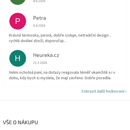
8.6.2026
Petra
P
Hodnocení obchodu je 5 z 5 hvězdiček.
6.4.2026
Krásná termoska, pevná, dobře izoluje, netradiční design...
rychlé dodání zboží, doporučuji...
Heureka.cz
H
Hodnocení obchodu je 5 z 5 hvězdiček.
21.3.2026
Velmi ochotná paní, na dotazy reagovala téměř okamžitě a i v
dobu, kdy bych si myslela, že mají zavřeno. Dobře poradila.
Zobrazit další hodnocení
Z
á
p
a
VŠE O NÁKUPU
t