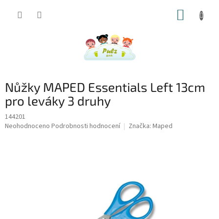
Přejít
NÁKUP
na
obsah
KOŠÍK
Nůžky MAPED Essentials Left 13cm
pro leváky 3 druhy
144201
Průměrné
Neohodnoceno
Podrobnosti hodnocení
Značka:
Maped
hodnocení
produktu
je
0,0
z
5
hvězdiček.