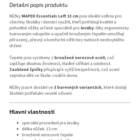
Detailní popis produktu
Nůžky
MAPED Essentials Left 13 cm
jsou ideální volbou pro
všechny školáky i domácí využití, kteří potřebují kvalitní a
pohodlné nůžky určené speciálně pro
leváky
. Díky ergonomicky
tvarovaným rukojetím a opačně broušeným čepelím umožňují
přirozený, přesný a komfortní střih bez nutnosti neobvyklého
držení.
Čepele jsou vyrobeny z
broušené nerezové oceli
, což
zajišťuje dlouhou životnost, hladké stříhání a odolnost.
Zaoblené špičky
přispívají k vyšší bezpečnosti, což ocení
zejména děti ve škole i rodiče doma.
Nůžky jsou k dostání ve
3 barevných variantách
, které dodají
školním potřebám veselé oživení.
Hlavní vlastnosti
speciální provedení pro leváky
délka nůžek: 13 cm
broušené nerezové čepele