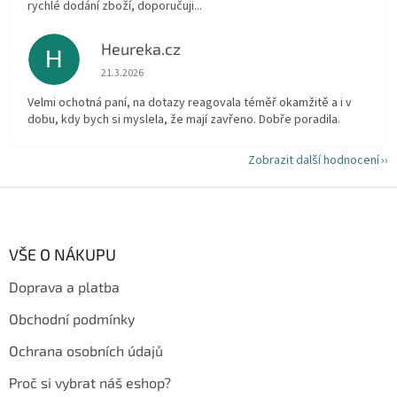
rychlé dodání zboží, doporučuji...
Heureka.cz
H
Hodnocení obchodu je 5 z 5 hvězdiček.
21.3.2026
Velmi ochotná paní, na dotazy reagovala téměř okamžitě a i v
dobu, kdy bych si myslela, že mají zavřeno. Dobře poradila.
Zobrazit další hodnocení
Z
á
p
a
VŠE O NÁKUPU
t
Doprava a platba
í
Obchodní podmínky
Ochrana osobních údajů
Proč si vybrat náš eshop?