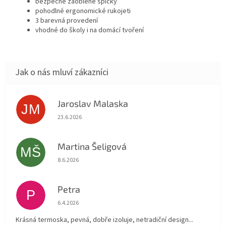
bezpečné zaoblené špičky
pohodlné ergonomické rukojeti
3 barevná provedení
vhodné do školy i na domácí tvoření
Jaroslav Malaska
JM
Hodnocení obchodu je 5 z 5 hvězdiček.
23.6.2026
Martina Šeligová
MŠ
Hodnocení obchodu je 5 z 5 hvězdiček.
8.6.2026
Petra
P
Hodnocení obchodu je 5 z 5 hvězdiček.
6.4.2026
Krásná termoska, pevná, dobře izoluje, netradiční design...